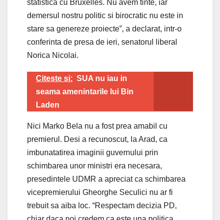
statistica cu Bruxelles. Nu avem tinte, iar
demersul nostru politic si birocratic nu este in
stare sa genereze proiecte”, a declarat, intr-o
conferinta de presa de ieri, senatorul liberal
Norica Nicolai.
Citeste si:
SUA nu iau in
seama amenintarile lui Bin
Laden
Nici Marko Bela nu a fost prea amabil cu
premierul. Desi a recunoscut, la Arad, ca
imbunatatirea imaginii guvernului prin
schimbarea unor ministri era necesara,
presedintele UDMR a apreciat ca schimbarea
vicepremierului Gheorghe Seculici nu ar fi
trebuit sa aiba loc. “Respectam decizia PD,
chiar daca noi credem ca este una politica,