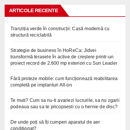
ARTICOLE RECENTE
Tranziția verde în construcții: Casă modernă cu
structură reciclabilă
Strategie de business în HoReCa: Jidvei
transformă terasele în active de creștere printr-un
proiect record de 2.600 mp exteriori cu Sun Leader
Fără proteze mobile: cum funcționează reabilitarea
completă pe implanturi All-on
Te muti? Cum sa nu-ti avariezi lucrurile, sa nu zgarii
podeaua sau sa te pricopsesti cu o hernie de disc?
De unde poți să îți cumperi aparatul de aer
condiționat?