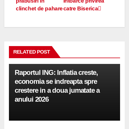
prabusiri in
intoarce privirea
în
clinchet de pahare
catre Biserica
articole
RELATED POST
Raportul ING: Inflatia creste,
economia se indreapta spre
crestere in a doua jumatate a
anului 2026