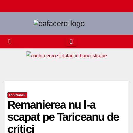
Skip
to
content
ECONOMIE
Remanierea nu l-a
scapat pe Tariceanu de
critici