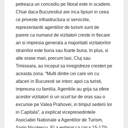
petreaca un concediu pe litoral este in scadere.
Chiar daca Bucurestiul are inca lipsuri in ceea
ce priveste infrastructura si serviciile,
reprezentantii agentiilor de turism sunt de
parere ca numarul de vizitatori creste in fiecare
an si impresia generala a majoritatii vizitatorilor
strainilor este buna sau foarte buna. In plus, si
alte orase mari, precum Iasi, Cluj sau
Timisoara, au inceput sa inregistreze cresteri pe
aceasta zona. “Multi dintre cei care vin cu
afaceri in Bucuresti se intorc apoi ca turisti,
impreuna cu familia. Agentiile au grija sa ofere
acestor vizitatori si un scurt tur de oras sau o
excursie pe Valea Prahovei, in timpul sederii lor
in Capitala”, a explicat vicepresedintele
Asociatiei Nationale a Agentiilor de Turism,
Sorin Nicolescu. El a estimat ca circa 15-17%