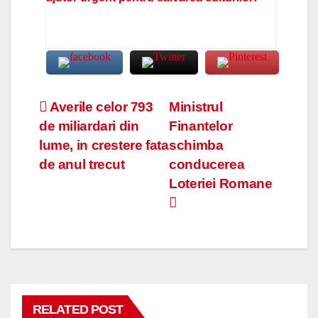
Navigare
Averile celor 793
Ministrul
de miliardari din
Finantelor
în
lume, in crestere fata
schimba
articole
de anul trecut
conducerea
Loteriei Romane
RELATED POST