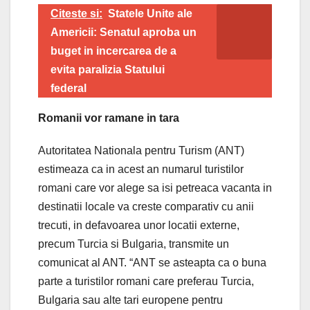
Citeste si:
Statele Unite ale
Americii: Senatul aproba un
buget in incercarea de a
evita paralizia Statului
federal
Romanii vor ramane in tara
Autoritatea Nationala pentru Turism (ANT)
estimeaza ca in acest an numarul turistilor
romani care vor alege sa isi petreaca vacanta in
destinatii locale va creste comparativ cu anii
trecuti, in defavoarea unor locatii externe,
precum Turcia si Bulgaria, transmite un
comunicat al ANT. “ANT se asteapta ca o buna
parte a turistilor romani care preferau Turcia,
Bulgaria sau alte tari europene pentru