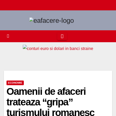
Skip
to
content
ECONOMIE
Oamenii de afaceri
trateaza “gripa”
turismului romanesc