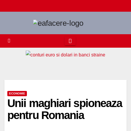
Skip
to
content
ECONOMIE
Unii maghiari spioneaza
pentru Romania