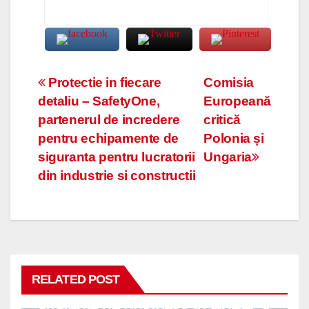
Navigare
Protectie in fiecare
Comisia
detaliu – SafetyOne,
Europeană
în
partenerul de incredere
critică
articole
pentru echipamente de
Polonia și
siguranta pentru lucratorii
Ungaria
din industrie si constructii
RELATED POST
Strategie de business în HoReCa: