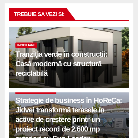
TREBUIE SA VEZI SI:
IMOBILIARE
Tranziția verde în construcții:
Casă modernă cu structură
reciclabilă
COMUNICATE DE PRESA
Strategie de business în HoReCa:
Jidvei transformă terasele în
active de creștere printr-un
proiect record de 2.600 mp