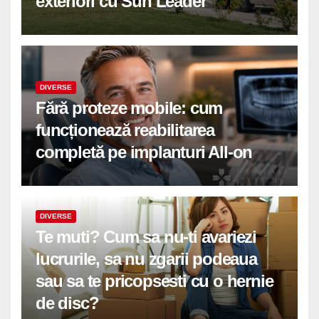
exteriori cu Sun Leader
DIVERSE
Fără proteze mobile: cum
funcționează reabilitarea
completă pe implanturi All-on
DIVERSE
Te muti? Cum sa nu-ti avariezi
lucrurile, sa nu zgarii podeaua
sau sa te pricopsesti cu o hernie
de disc?