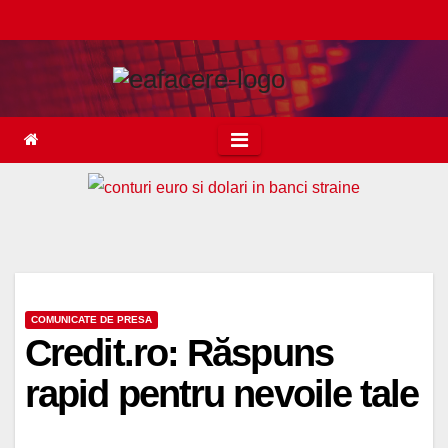
Skip
to
content
COMUNICATE DE PRESA
Credit.ro: Răspuns
rapid pentru nevoile tale