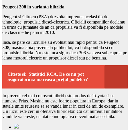
Peugeot 308 in varianta hibrida
Peugeot si Citroen (PSA) dezvolta impreuna acelasi tip de
tehnologie, propulsia diesel-electrica. Oficialii companiilor declarau
in urma cu jumatate de an ca propulsia va fi disponibila pe modele
de clasa medie pana in 2010.
Insa, se pare ca lucrurile au evoluat mai rapid pentru ca Peugeot
308, masina abia prezentata publicului, va fi disponibila si cu
propulsie hibrida. Nu este inca sigur daca 308 va avea sub capota pe
langa motorul electric un propulsor diesel sau pe benzina.
Citeste si:
Statistici RCA. De ce nu pot
asiguratorii sa mareasca prețul politelor?
In prezent cel mai conoscut hibrid este produs de Toyota si se
numeste Prius. Masina nu este foarte populara in Europa, dar in
statele unite reuseste sa se vanda lunar in zeci de mii de exemplare.
Un lucru este cert in ofensiva hibridelor. Cu cat numarul unitatilor
vandute va creste, cu atat tehnologia va deveni mai accesibila.