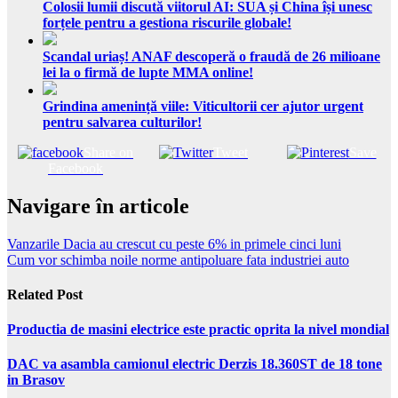
Colosii lumii discută viitorul AI: SUA și China își unesc
forțele pentru a gestiona riscurile globale!
Scandal uriaș! ANAF descoperă o fraudă de 26 milioane
lei la o firmă de lupte MMA online!
Grindina amenință viile: Viticultorii cer ajutor urgent
pentru salvarea culturilor!
Share on
Tweet
Save
Facebook
Navigare în articole
Vanzarile Dacia au crescut cu peste 6% in primele cinci luni
Cum vor schimba noile norme antipoluare fata industriei auto
Related Post
Productia de masini electrice este practic oprita la nivel mondial
DAC va asambla camionul electric Derzis 18.360ST de 18 tone
in Brasov