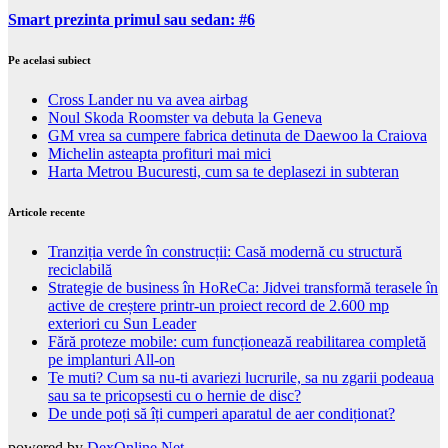
Smart prezinta primul sau sedan: #6
Pe acelasi subiect
Cross Lander nu va avea airbag
Noul Skoda Roomster va debuta la Geneva
GM vrea sa cumpere fabrica detinuta de Daewoo la Craiova
Michelin asteapta profituri mai mici
Harta Metrou Bucuresti, cum sa te deplasezi in subteran
Articole recente
Tranziția verde în construcții: Casă modernă cu structură
reciclabilă
Strategie de business în HoReCa: Jidvei transformă terasele în
active de creștere printr-un proiect record de 2.600 mp
exteriori cu Sun Leader
Fără proteze mobile: cum funcționează reabilitarea completă
pe implanturi All-on
Te muti? Cum sa nu-ti avariezi lucrurile, sa nu zgarii podeaua
sau sa te pricopsesti cu o hernie de disc?
De unde poți să îți cumperi aparatul de aer condiționat?
powered by
DexOnline.Net