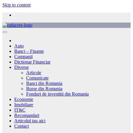
Skip to content
Auto
Banci – Finante
Companii
Dictionar Financiar
Diverse
Articole
Comunicate
Banci din Romania
Burse din Romania
Fonduri de investitii din Romania
Economie
Imobiliare
IT&C
Recomandari
Articolul tau aici
Contact