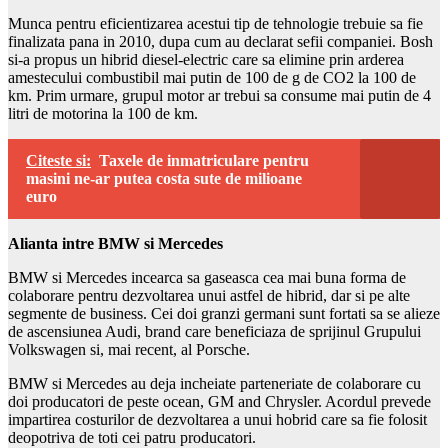
Munca pentru eficientizarea acestui tip de tehnologie trebuie sa fie
finalizata pana in 2010, dupa cum au declarat sefii companiei. Bosh
si-a propus un hibrid diesel-electric care sa elimine prin arderea
amestecului combustibil mai putin de 100 de g de CO2 la 100 de
km. Prim urmare, grupul motor ar trebui sa consume mai putin de 4
litri de motorina la 100 de km.
Citeste si:
Taxele de inmatriculare pentru
masini ne-ar putea costa sute de milioane
euro
Alianta intre BMW si Mercedes
BMW si Mercedes incearca sa gaseasca cea mai buna forma de
colaborare pentru dezvoltarea unui astfel de hibrid, dar si pe alte
segmente de business. Cei doi granzi germani sunt fortati sa se alieze
de ascensiunea Audi, brand care beneficiaza de sprijinul Grupului
Volkswagen si, mai recent, al Porsche.
BMW si Mercedes au deja incheiate parteneriate de colaborare cu
doi producatori de peste ocean, GM and Chrysler. Acordul prevede
impartirea costurilor de dezvoltarea a unui hobrid care sa fie folosit
deopotriva de toti cei patru producatori.