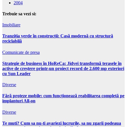
2004
Trebuie sa vezi si:
Imobiliare
Tranziția verde în construcții: Casă modernă cu structură
reciclabilă
Comunicate de presa
Strategie de business în HoReCa: Jidvei transformă terasele în
active de creștere printr-un proiect record de 2.600 mp exteriori
cu Sun Leader
Diverse
Fără proteze mobile: cum funcționează reabilitarea completă pe
implanturi All-on
Diverse
Te muti? Cum sa nu-ti avariezi lucrurile, sa nu zgarii podeaua