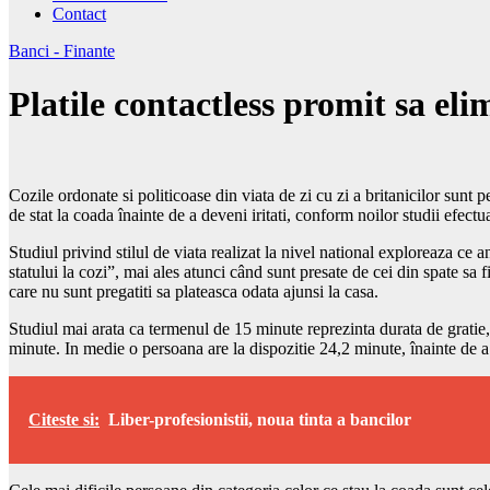
Contact
Banci - Finante
Platile contactless promit sa elim
Cozile ordonate si politicoase din viata de zi cu zi a britanicilor sunt 
de stat la coada înainte de a deveni iritati, conform noilor studii e
Studiul privind stilul de viata realizat la nivel national exploreaza ce
statului la cozi”, mai ales atunci când sunt presate de cei din spate sa 
care nu sunt pregatiti sa plateasca odata ajunsi la casa.
Studiul mai arata ca termenul de 15 minute reprezinta durata de gratie,
minute. In medie o persoana are la dispozitie 24,2 minute, înainte de a d
Citeste si:
Liber-profesionistii, noua tinta a bancilor