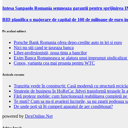
Intesa Sanpaolo Romania semneaza garantii pentru sprijinirea I
BID planifica o majorare de capital de 100 de milioane de euro in
Pe acelasi subiect
Porsche Bank Romania ofera depo-credite auto in lei si euro
Nici nu stii cand te taxeaza banca
Liber-profesionistii, noua tinta a bancilor
Exim Banca Romaneasca se alatura unui imprumut sindicalizat 
Copos, varianta cea mai proasta pentru WTC
Articole recente
Tranziția verde în construcții: Casă modernă cu structură recicla
Strategie de business în HoReCa: Jidvei transformă terasele în a
Fără proteze mobile: cum funcționează reabilitarea completă pe
Te muti? Cum sa nu-ti avariezi lucrurile, sa nu zgarii podeaua sa
De unde poți să îți cumperi aparatul de aer condiționat?
powered by
DexOnline.Net
Arhive Anuale