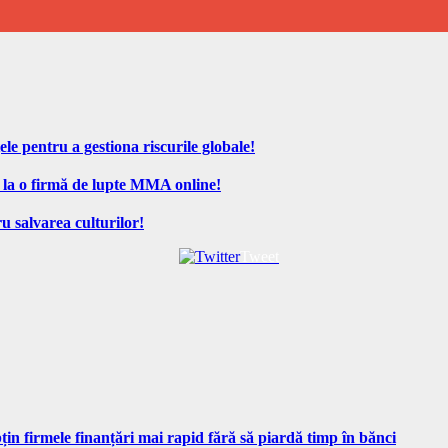
ele pentru a gestiona riscurile globale!
 la o firmă de lupte MMA online!
u salvarea culturilor!
Tweet
n firmele finanțări mai rapid fără să piardă timp în bănci