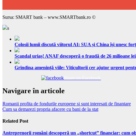
Sursa: SMART bank – www.SMARTbank.ro ©
s
Colosii lumii discută viitorul AI: SUA și China își unesc forț
Scandal uriaș! ANAF descoperă o fraudă de 26 milioane lei
Grindina amenință viile: Viticultorii cer ajutor urgent pentr
Share on Facebook
Navigare în articole
Romanii profita de fondurile europene si sunt interesati de finantare
Cum sa demarezi propria afacere cu bani de la stat
Related Post
Antreprenorii români descoperă un „shortcut” financiar: cum obți