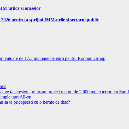
MM-urilor si oraselor
 2026 pentru a sprijini IMM-urile si sectorul public
in valoare de 17,3 milioane de euro pentru Rodbun Group
bilă
ctive de creștere printr-un proiect record de 2.600 mp exteriori cu Sun
 implanturi All-on
u sa te pricopsesti cu o hernie de disc?