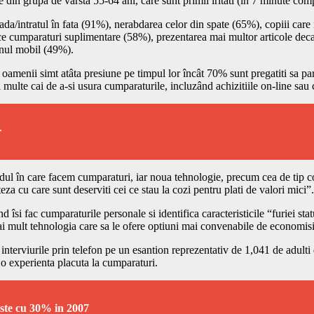
e din grupa de varsta 55-64 ani, care sunt primii iritati (în 7 minute com
ada/intratul în fata (91%), nerabdarea celor din spate (65%), copiii care 
ace cumparaturi suplimentare (58%), prezentarea mai multor articole deca
onul mobil (49%).
 oamenii simt atâta presiune pe timpul lor încât 70% sunt pregatiti sa 
 multe cai de a-si usura cumparaturile, incluzând achizitiile on-line sau c
r
ul în care facem cumparaturi, iar noua tehnologie, precum cea de tip conta
eza cu care sunt deserviti cei ce stau la cozi pentru plati de valori mici”.
 fac cumparaturile personale si identifica caracteristicile “furiei statu
e mai mult tehnologia care sa le ofere optiuni mai convenabile de economisi
nterviurile prin telefon pe un esantion reprezentativ de 1,041 de adulti d
u o experienta placuta la cumparaturi.
este cu 30% in 2007