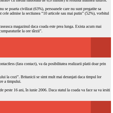
parativ cu media nationala de 8,6 minute) si renunta înaintea tuturor.
nu se poarta civilizat (63%), persoanele care nu sunt pregatite sa
t cele admise la sectiunea “10 articole sau mai putin” (52%), vorbitul
paraseasca magazinul daca coada este prea lunga. Exista acum mai
umparaturile la ore târzii”.
ctless (fara contact), va da posibilitatea realizarii platii doar prin
lui la cozi”. Britanicii se simt mult mai deranjati daca timpul lor
re a timpului.
e peste 16 ani, în iunie 2006. Daca statul la coada va face sa va iesiti