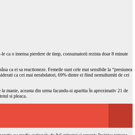
ndu-le ca o imensa pierdere de timp, consumatorii rezista doar 8 minute
 pâna ca ei sa reactioneze. Femeile sunt cele mai sensibile la “presiunea
nsiderati ca cei mai nerabdatori, 69% dintre ei fiind nemultumiti de cei
re la manie, aceasta din urma facandu-si aparitia în aproximativ 21 de
otul si pleaca.