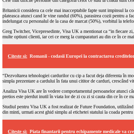
Cele mai dificile persoane din categoria celor ce stau la coada sunt cel
Britanicii considera ca cele mai inacceptabile fapte sunt impinsul la co
plateasca atunci cand le vine randul (60%), parasirea cozii pentru a f
indelungat cu personalul de la casa de marcat (50%), vorbitul la telef
Greg Twitcher, Vicepresedinte, Visa UK a mentionat ca “in fiecare zi,
multe optiuni clienti, iar cei ce merg la cumparaturi au din ce în ce mai
Citeste si:
Romanii - codasii Europei la contractarea creditelo
“Dezvoltarea tehnologiei cardurilor cu cip a facut deja diferenta în mod
simpla prezentare a cardului în fata unui cititor de carduri, crescând vit
Analiza Visa UK are în vedere comportamentul persoanelor atunci când îsi
pretios este pierdut inutil în viata lor de zi cu zi si cauta din ce în c
Studiul pentru Visa UK a fost realizat de Future Foundation, utilizând i
din minti, urmati acest ghid simplu al etichetei statului la coada pentr
Citeste si:
Piata finantarii pentru echipamente medicale va cr