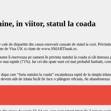
ine, in viitor, statul la coada
pe cale de disparitie din cauza enervarii cauzate de statul la cozi. Privi
fectuate de Visa UK si citate de www.SMARTbank.ro.
 anume îi enerveaza pe oameni în privinta statului la coada si cât dureaza
fie mai rapide (71%). Iar cei din spate sunt cel mai probabil barbatii, co
 dupa care “furia statului la coada” escaladeaza rapid de la simpla irita
eveni atât de iritata încât fie face o plângere oficiala, fie abandoneaza t