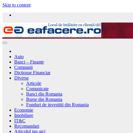
Skip to content
Auto
Banci – Finante
Companii
Dictionar Financiar
Diverse
Articole
Comunicate
Banci din Romania
Burse din Romania
Fonduri de investitii din Romania
Economie
Imobiliare
IT&C
Recomandari
Articolul tau aici