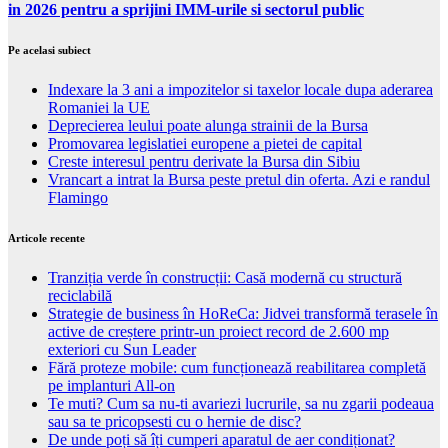
in 2026 pentru a sprijini IMM-urile si sectorul public
Pe acelasi subiect
Indexare la 3 ani a impozitelor si taxelor locale dupa aderarea
Romaniei la UE
Deprecierea leului poate alunga strainii de la Bursa
Promovarea legislatiei europene a pietei de capital
Creste interesul pentru derivate la Bursa din Sibiu
Vrancart a intrat la Bursa peste pretul din oferta. Azi e randul
Flamingo
Articole recente
Tranziția verde în construcții: Casă modernă cu structură
reciclabilă
Strategie de business în HoReCa: Jidvei transformă terasele în
active de creștere printr-un proiect record de 2.600 mp
exteriori cu Sun Leader
Fără proteze mobile: cum funcționează reabilitarea completă
pe implanturi All-on
Te muti? Cum sa nu-ti avariezi lucrurile, sa nu zgarii podeaua
sau sa te pricopsesti cu o hernie de disc?
De unde poți să îți cumperi aparatul de aer condiționat?