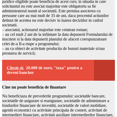
juridice eligibile poate beneficia de acest curs; in situatia in care
solicitantul nu este asociat majoritar este obligatoriu sa fie
administratorul numit al societatii. Este permisa asocierea cu
persoane care au mai mult de 35 de ani, daca procentul actiunilor
detinut de acestea nu este decisiv in luarea deciziilor in cadrul
societatii.
– asociatul, actionarul majoritar este cetatean roman;
– au cel mult 2 ani de la infiintare la data depunerii Formularului de
inscriere si la data depunerii planului de afaceri corespunzatoare
celei de-a II-a etape a programului;
– au ca obiect de activitate productia de bunuri materiale si/sau
prestarea de servicii;
Citeste si:
20.000 de euro, "taxa" pentru a
deveni bancher
Cine nu poate beneficia de finantare
Nu beneficiaza de prevederile programului: societatile bancare,
societatile de asigurare si reasigurare, societatile de administrare a
fondurilor financiare de investitii, societatile de valori mobiliare,
agentii economici cu activitate principala de comert, activitati de
intermedieri financiare, activitati auxiliare intermedierilor financiare,