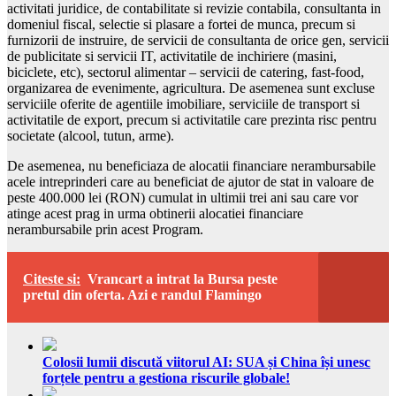
activitati juridice, de contabilitate si revizie contabila, consultanta in
domeniul fiscal, selectie si plasare a fortei de munca, precum si
furnizorii de instruire, de servicii de consultanta de orice gen, servicii
de publicitate si servicii IT, activitatile de inchiriere (masini,
biciclete, etc), sectorul alimentar – servicii de catering, fast-food,
organizarea de evenimente, agricultura. De asemenea sunt excluse
serviciile oferite de agentiile imobiliare, serviciile de transport si
activitatile de export, precum si activitatile care prezinta risc pentru
societate (alcool, tutun, arme).
De asemenea, nu beneficiaza de alocatii financiare nerambursabile
acele intreprinderi care au beneficiat de ajutor de stat in valoare de
peste 400.000 lei (RON) cumulat in ultimii trei ani sau care vor
atinge acest prag in urma obtinerii alocatiei financiare
nerambursabile prin acest Program.
Citeste si:
Vrancart a intrat la Bursa peste
pretul din oferta. Azi e randul Flamingo
Colosii lumii discută viitorul AI: SUA și China își unesc
forțele pentru a gestiona riscurile globale!