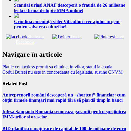
Scandal uriaș! ANAF descoperă o fraudă de 26 milioane
lei la o firmă de lupte MMA online!
Grindina amenință viile: Viticultorii cer ajutor urgent
pentru salvarea culturilor!
Share on
Tweet
Save
Facebook
Navigare în articole
Platile contactless promit sa elimine, in viitor, statul la coada
Codul Bursei nu este in concordanta cu legislatia, sustine CNVM
Related Post
Antreprenorii români descoperă un „shortcut” financiar: cum
obțin firmele finanțări mai rapid fără să piardă timp în bănci
Intesa Sanpaolo Romania semneaza garantii pentru sprijinirea
IMM-urilor si oraselor
BID planifica o majorare de capital de 100 de milioane de euro