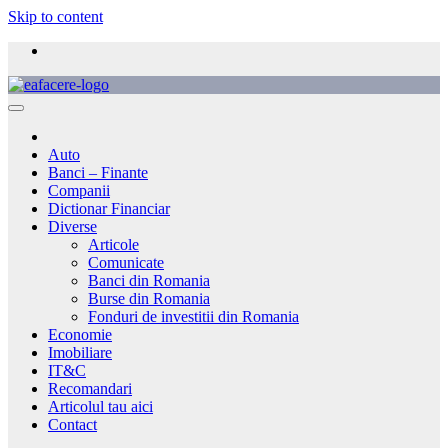
Skip to content
Auto
Banci – Finante
Companii
Dictionar Financiar
Diverse
Articole
Comunicate
Banci din Romania
Burse din Romania
Fonduri de investitii din Romania
Economie
Imobiliare
IT&C
Recomandari
Articolul tau aici
Contact