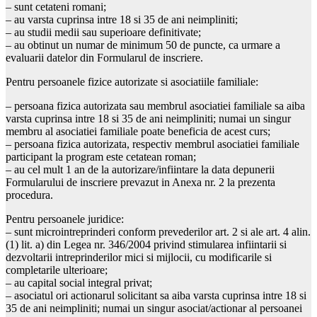
– sunt cetateni romani;
– au varsta cuprinsa intre 18 si 35 de ani neimpliniti;
– au studii medii sau superioare definitivate;
– au obtinut un numar de minimum 50 de puncte, ca urmare a
evaluarii datelor din Formularul de inscriere.
Pentru persoanele fizice autorizate si asociatiile familiale:
– persoana fizica autorizata sau membrul asociatiei familiale sa aiba
varsta cuprinsa intre 18 si 35 de ani neimpliniti; numai un singur
membru al asociatiei familiale poate beneficia de acest curs;
– persoana fizica autorizata, respectiv membrul asociatiei familiale
participant la program este cetatean roman;
– au cel mult 1 an de la autorizare/infiintare la data depunerii
Formularului de inscriere prevazut in Anexa nr. 2 la prezenta
procedura.
Pentru persoanele juridice:
– sunt microintreprinderi conform prevederilor art. 2 si ale art. 4 alin.
(1) lit. a) din Legea nr. 346/2004 privind stimularea infiintarii si
dezvoltarii intreprinderilor mici si mijlocii, cu modificarile si
completarile ulterioare;
– au capital social integral privat;
– asociatul ori actionarul solicitant sa aiba varsta cuprinsa intre 18 si
35 de ani neimpliniti; numai un singur asociat/actionar al persoanei