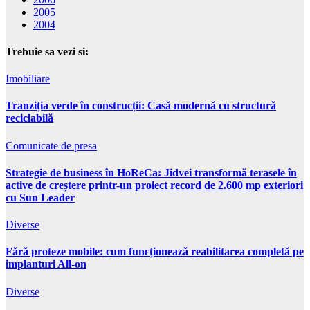
2005
2004
Trebuie sa vezi si:
Imobiliare
Tranziția verde în construcții: Casă modernă cu structură
reciclabilă
Comunicate de presa
Strategie de business în HoReCa: Jidvei transformă terasele în
active de creștere printr-un proiect record de 2.600 mp exteriori
cu Sun Leader
Diverse
Fără proteze mobile: cum funcționează reabilitarea completă pe
implanturi All-on
Diverse