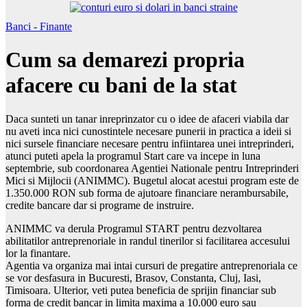
Banci - Finante
Cum sa demarezi propria
afacere cu bani de la stat
Daca sunteti un tanar inreprinzator cu o idee de afaceri viabila dar
nu aveti inca nici cunostintele necesare punerii in practica a ideii si
nici sursele financiare necesare pentru infiintarea unei intreprinderi,
atunci puteti apela la programul Start care va incepe in luna
septembrie, sub coordonarea Agentiei Nationale pentru Intreprinderi
Mici si Mijlocii (ANIMMC). Bugetul alocat acestui program este de
1.350.000 RON sub forma de ajutoare financiare nerambursabile,
credite bancare dar si programe de instruire.
ANIMMC va derula Programul START pentru dezvoltarea
abilitatilor antreprenoriale in randul tinerilor si facilitarea accesului
lor la finantare.
Agentia va organiza mai intai cursuri de pregatire antreprenoriala ce
se vor desfasura in Bucuresti, Brasov, Constanta, Cluj, Iasi,
Timisoara. Ulterior, veti putea beneficia de sprijin financiar sub
forma de credit bancar in limita maxima a 10.000 euro sau