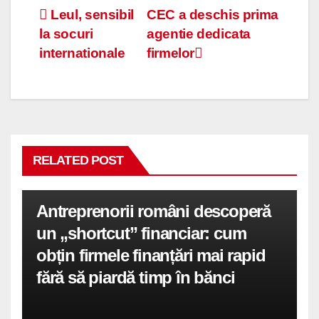
Navigare
Leul, sensibil
CEC a deschis prima
la socuri
agentie dedicata
în
internationale
firmelor
articole
RELATED POST
Antreprenorii români descoperă
un „shortcut” financiar: cum
obțin firmele finanțări mai rapid
fără să piardă timp în bănci