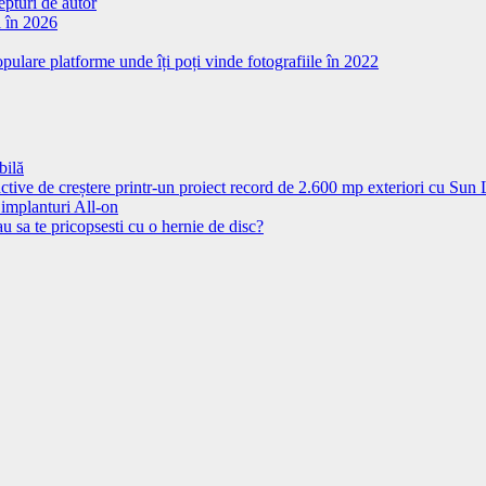
epturi de autor
l în 2026
pulare platforme unde îți poți vinde fotografiile în 2022
bilă
ctive de creștere printr-un proiect record de 2.600 mp exteriori cu Sun
 implanturi All-on
u sa te pricopsesti cu o hernie de disc?