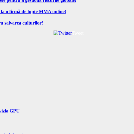
ele pentru a gestiona riscurile globale!
 la o firmă de lupte MMA online!
u salvarea culturilor!
Tweet
ivizia GPU