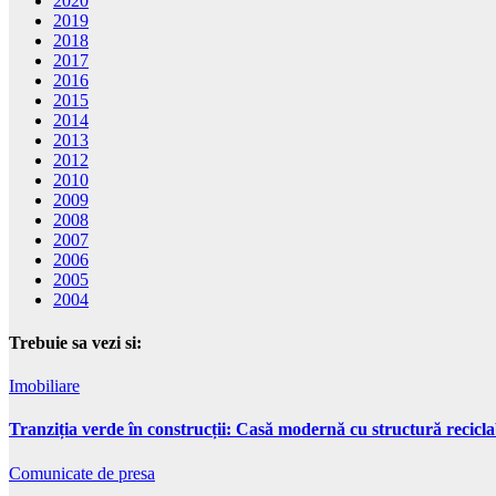
2020
2019
2018
2017
2016
2015
2014
2013
2012
2010
2009
2008
2007
2006
2005
2004
Trebuie sa vezi si:
Imobiliare
Tranziția verde în construcții: Casă modernă cu structură recicla
Comunicate de presa