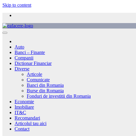
Skip to content
Auto
Banci – Finante
Companii
Dictionar Financiar
Diverse
Articole
Comunicate
Banci din Romania
Burse din Romania
Fonduri de investitii din Romania
Economie
Imobiliare
IT&C
Recomandari
Articolul tau aici
Contact