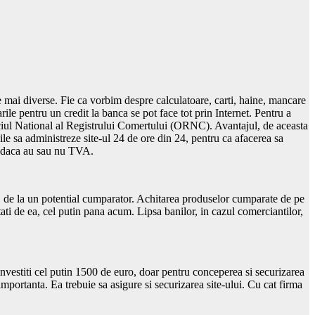
e mai diverse. Fie ca vorbim despre calculatoare, carti, haine, mancare
rile pentru un credit la banca se pot face tot prin Internet. Pentru a
iciul National al Registrului Comertului (ORNC). Avantajul, de aceasta
ile sa administreze site-ul 24 de ore din 24, pentru ca afacerea sa
tie daca au sau nu TVA.
ile, de la un potential cumparator. Achitarea produselor cumparate de pe
tati de ea, cel putin pana acum. Lipsa banilor, in cazul comerciantilor,
investiti cel putin 1500 de euro, doar pentru conceperea si securizarea
 importanta. Ea trebuie sa asigure si securizarea site-ului. Cu cat firma