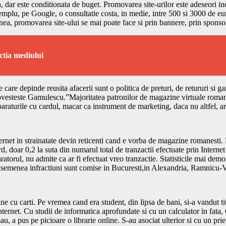
ia, dar este conditionata de buget. Promovarea site-urilor este adeseori in
mplu, pe Google, o consultatie costa, in medie, intre 500 si 3000 de euro
nea, promovarea site-ului se mai poate face si prin bannere, prin sponsor
ctia mediului
 care depinde reusita afacerii sunt o politica de preturi, de retururi si ga
ovesteste Gamulescu.”Majoritatea patronilor de magazine virtuale romane
mparaturile cu cardul, macar ca instrument de marketing, daca nu altfel, 
ternet in strainatate devin reticenti cand e vorba de magazine romanesti
d, doar 0,2 la suta din numarul total de tranzactii efectuate prin Interne
torul, nu admite ca ar fi efectuat vreo tranzactie. Statisticile mai demons
, asemenea infractiuni sunt comise in Bucuresti,in Alexandria, Ramnicu-V
ne cu carti. Pe vremea cand era student, din lipsa de bani, si-a vandut tit
ternet. Cu studii de informatica aprofundate si cu un calculator in fata, G
sau, a pus pe picioare o librarie online. S-au asociat ulterior si cu un prie