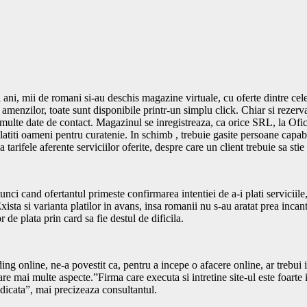
 ani, mii de romani si-au deschis magazine virtuale, cu oferte dintre cel
i amenzilor, toate sunt disponibile printr-un simplu click. Chiar si rezerva
 multe date de contact. Magazinul se inregistreaza, ca orice SRL, la Of
 platiti oameni pentru curatenie. In schimb , trebuie gasite persoane capab
 tarifele aferente serviciilor oferite, despre care un client trebuie sa s
atunci cand ofertantul primeste confirmarea intentiei de a-i plati servici
xista si varianta platilor in avans, insa romanii nu s-au aratat prea incan
 de plata prin card sa fie destul de dificila.
ng online, ne-a povestit ca, pentru a incepe o afacere online, ar trebui 
erare mai multe aspecte.”Firma care executa si intretine site-ul este foarte
idicata”, mai precizeaza consultantul.