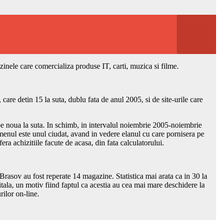
zinele care comercializa produse IT, carti, muzica si filme.
care detin 15 la suta, dublu fata de anul 2005, si de site-urile care
ape noua la suta. In schimb, in intervalul noiembrie 2005-noiembrie
menul este unul ciudat, avand in vedere elanul cu care pornisera pe
ra achizitiile facute de acasa, din fata calculatorului.
 Brasov au fost reperate 14 magazine. Statistica mai arata ca in 30 la
pitala, un motiv fiind faptul ca acestia au cea mai mare deschidere la
rilor on-line.