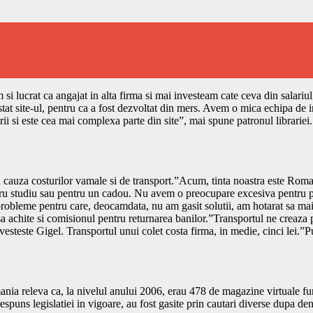
m si lucrat ca angajat in alta firma si mai investeam cate ceva din salar
stat site-ul, pentru ca a fost dezvoltat din mers. Avem o mica echipa de 
erii si este cea mai complexa parte din site”, mai spune patronul librariei.
in cauza costurilor vamale si de transport.”Acum, tinta noastra este Roman
ru studiu sau pentru un cadou. Nu avem o preocupare excesiva pentru pi
e probleme pentru care, deocamdata, nu am gasit solutii, am hotarat sa mai
 sa achite si comisionul pentru returnarea banilor.”Transportul ne creaza 
steste Gigel. Transportul unui colet costa firma, in medie, cinci lei.”Pu
nia releva ca, la nivelul anului 2006, erau 478 de magazine virtuale func
espuns legislatiei in vigoare, au fost gasite prin cautari diverse dupa den