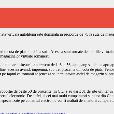
Piata virtuala autohtona este dominata in proportie de 75 la suta de maga
o cota de piata de 25 la suta. Acestea sunt urmate de libariile virtuale, 
 magazinelor virtuale romanesti.
nde numarul site-urilor a crescut de la 6 la 56, ajungang sa detina apro
ine, acestea avand, impreuna, sub trei procente din cota de piata. Feno
e faptul ca romanii se jeneaza sa intre intr-un astfel de magazin si prefe
roportie de peste 50 de procente. In Cluj s-au gasit 31 de site-uri, iar in
mertul electronic. De altfel, si cei mai multi cumparatori sunt tot din Ca
ri specializate pe comertul electronic vor fi asaltati de amatorii cumparatu