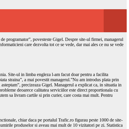
iul de programator”, povesteste Gigel. Despre site-ul firmei, managerul
informaticieni care dezvolta tot ce se vede, dar mai ales ce nu se vede
ia. Site-ul in limba engleza l-am facut doar pentru a facilita
ata straina”, a mai povestit managerul.”Nu am introdus plata prin
 asteptam”, precizeaza Gigel. Managerul a explicat ca, in situatia in
probleme deoarece calitatea serviciilor este direct proportionala cu
tem sa livram cartile si prin curier, care costa mai mult. Pentru
tionale, chiar daca pe portalul Trafic.ro figurau peste 1000 de site-
umirile produselor si aveau mai mult de 10 vizitatori pe zi. Statistica