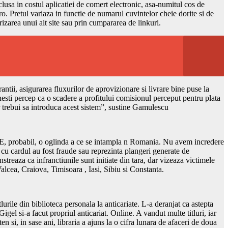
clusa in costul aplicatiei de comert electronic, asa-numitul cos de
. Pretul variaza in functie de numarul cuvintelor cheie dorite si de
izarea unui alt site sau prin cumpararea de linkuri.
rantii, asigurarea fluxurilor de aprovizionare si livrare bine puse la
sti percep ca o scadere a profitului comisionul perceput pentru plata
ar trebui sa introduca acest sistem”, sustine Gamulescu
. E, probabil, o oglinda a ce se intampla n Romania. Nu avem incredere
t cu cardul au fost fraude sau reprezinta plangeri generate de
treaza ca infranctiunile sunt initiate din tara, dar vizeaza victimele
alcea, Craiova, Timisoara , Iasi, Sibiu si Constanta.
lurile din biblioteca personala la anticariate. L-a deranjat ca astepta
igel si-a facut propriul anticariat. Online. A vandut multe titluri, iar
ten si, in sase ani, libraria a ajuns la o cifra lunara de afaceri de doua