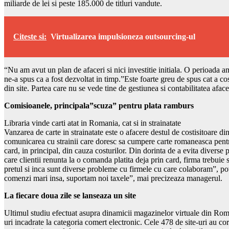
miliarde de lei si peste 185.000 de titluri vandute.
Citeste si:
Virtualizarea impulsioneza outsourcing-ul
“Nu am avut un plan de afaceri si nici investitie initiala. O perioada a
ne-a spus ca a fost dezvoltat in timp.”Este foarte greu de spus cat a co
din site. Partea care nu se vede tine de gestiunea si contabilitatea afac
Comisioanele, principala”scuza” pentru plata ramburs
Libraria vinde carti atat in Romania, cat si in strainatate
Vanzarea de carte in strainatate este o afacere destul de costisitoare d
comunicarea cu strainii care doresc sa cumpere carte romaneasca pent
card, in principal, din cauza costurilor. Din dorinta de a evita divers
care clientii renunta la o comanda platita deja prin card, firma trebuie
pretul si inca sunt diverse probleme cu firmele cu care colaboram”, pove
comenzi mari insa, suportam noi taxele”, mai precizeaza managerul.
La fiecare doua zile se lanseaza un site
Ultimul studiu efectuat asupra dinamicii magazinelor virtuale din Roma
uri incadrate la categoria comert electronic. Cele 478 de site-uri au cor