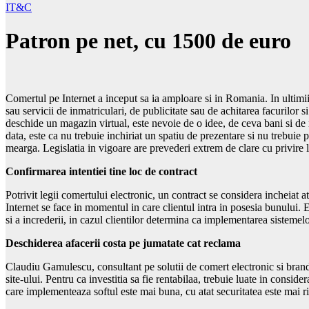
IT&C
Patron pe net, cu 1500 de euro
Comertul pe Internet a inceput sa ia amploare si in Romania. In ultimii
sau servicii de inmatriculari, de publicitate sau de achitarea facurilor s
deschide un magazin virtual, este nevoie de o idee, de ceva bani si de
data, este ca nu trebuie inchiriat un spatiu de prezentare si nu trebuie
mearga. Legislatia in vigoare are prevederi extrem de clare cu privire la
Confirmarea intentiei tine loc de contract
Potrivit legii comertului electronic, un contract se considera incheiat 
Internet se face in momentul in care clientul intra in posesia bunului. E
si a increderii, in cazul clientilor determina ca implementarea sistemelor
Deschiderea afacerii costa pe jumatate cat reclama
Claudiu Gamulescu, consultant pe solutii de comert electronic si brandi
site-ului. Pentru ca investitia sa fie rentabilaa, trebuie luate in consid
care implementeaza softul este mai buna, cu atat securitatea este mai r