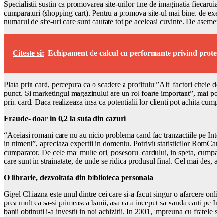
Specialistii sustin ca promovarea site-urilor tine de imaginatia fiecaru
cumparaturi (shopping cart). Pentru a promova site-ul mai bine, de exe
numarul de site-uri care sunt cautate tot pe aceleasi cuvinte. De aseme
Citeste si:
Echipament de calcul cu performante privind prote
Plata prin card, perceputa ca o scadere a profitului”Alti factori cheie de
punct. Si marketingul magazinului are un rol foarte important”, mai p
prin card. Daca realizeaza insa ca potentialii lor clienti pot achita cu
Fraude- doar in 0,2 la suta din cazuri
“Aceiasi romani care nu au nicio problema cand fac tranzactiile pe In
in nimeni”, apreciaza expertii in domeniu. Potrivit statisticilor RomCar
cumparator. De cele mai multe ori, posesorul cardului, in speta, cumpara
care sunt in strainatate, de unde se ridica produsul final. Cel mai des
O librarie, dezvoltata din biblioteca personala
Gigel Chiazna este unul dintre cei care si-a facut singur o afarcere onli
prea mult ca sa-si primeasca banii, asa ca a inceput sa vanda carti pe In
banii obtinuti i-a investit in noi achizitii. In 2001, impreuna cu fratele 