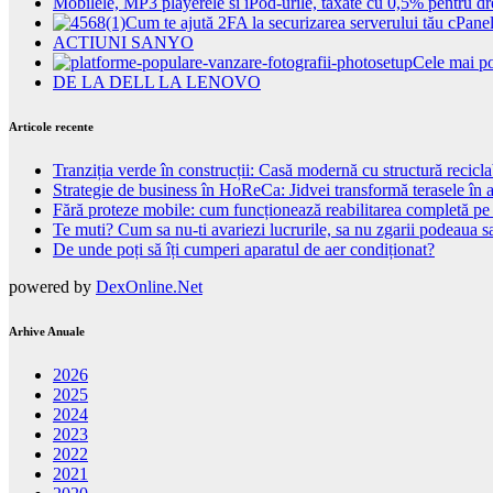
Mobilele, MP3 playerele si iPod-urile, taxate cu 0,5% pentru dr
Cum te ajută 2FA la securizarea serverului tău cPane
ACTIUNI SANYO
Cele mai po
DE LA DELL LA LENOVO
Articole recente
Tranziția verde în construcții: Casă modernă cu structură recicla
Strategie de business în HoReCa: Jidvei transformă terasele în a
Fără proteze mobile: cum funcționează reabilitarea completă pe
Te muti? Cum sa nu-ti avariezi lucrurile, sa nu zgarii podeaua sa
De unde poți să îți cumperi aparatul de aer condiționat?
powered by
DexOnline.Net
Arhive Anuale
2026
2025
2024
2023
2022
2021