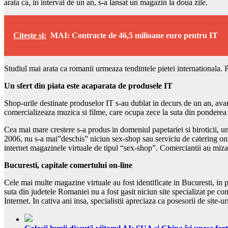
arata ca, in interval de un an, s-a lansat un magazin la doua zile.
Citeste si:
MAI: Contracte de 46,5 milioane euro pentru IT
Studiul mai arata ca romanii urmeaza tendintele pietei internationala. 
Un sfert din piata este acaparata de produsele IT
Shop-urile destinate produselor IT s-au dublat in decurs de un an, avand 
comercializeaza muzica si filme, care ocupa zece la suta din ponderea
Cea mai mare crestere s-a produs in domeniul papetariei si biroticii, u
2006, nu s-a mai”deschis” niciun sex-shop sau serviciu de catering onl
internet magazinele virtuale de tipul “sex-shop”. Comerciantii au mizat p
Bucuresti, capitale comertului on-line
Cele mai multe magazine virtuale au fost identificate in Bucuresti, in p
suta din judetele Romaniei nu a fost gasit niciun site specializat pe co
Internet. In cativa ani insa, specialistii apreciaza ca posesorii de site-u