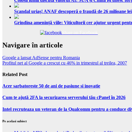
Colosii lumii discută viitorul AI: SUA și China își unesc forț
Scandal uriaș! ANAF descoperă o fraudă de 26 milioane lei
Grindina amenință viile: Viticultorii cer ajutor urgent pentr
Share on Facebook
Navigare în articole
Google a lansat AdSense pentru Romania
Profitul net al Google a crescut cu 46% in trimestrul al treilea, 2007
Related Post
Acer sarbatoreste 50 de ani de pasiune si inovatie
Cum te ajută 2FA la securizarea serverului tău cPanel în 2026
Intel recruteaza un veteran de la Qualcomm pentru a conduce d
Pe acelasi subiect