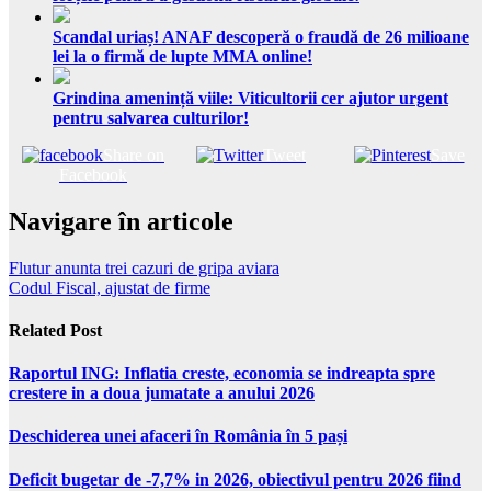
Scandal uriaș! ANAF descoperă o fraudă de 26 milioane
lei la o firmă de lupte MMA online!
Grindina amenință viile: Viticultorii cer ajutor urgent
pentru salvarea culturilor!
Share on
Tweet
Save
Facebook
Navigare în articole
Flutur anunta trei cazuri de gripa aviara
Codul Fiscal, ajustat de firme
Related Post
Raportul ING: Inflatia creste, economia se indreapta spre
crestere in a doua jumatate a anului 2026
Deschiderea unei afaceri în România în 5 pași
Deficit bugetar de -7,7% in 2026, obiectivul pentru 2026 fiind