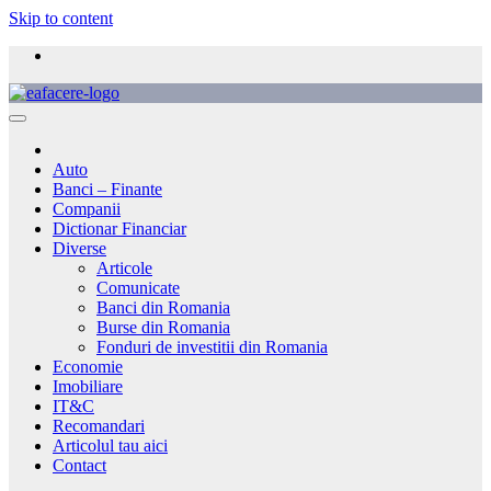
Skip to content
Auto
Banci – Finante
Companii
Dictionar Financiar
Diverse
Articole
Comunicate
Banci din Romania
Burse din Romania
Fonduri de investitii din Romania
Economie
Imobiliare
IT&C
Recomandari
Articolul tau aici
Contact