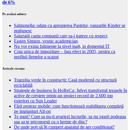
de 6%
Pe acelasi subiect
Salmonella: odata cu apropierea Pastelui, vanzarile Kinder se
prabusesc
Salariatii cauta companii care sa-i trateze cu respect
Eugen Simion, vesnic academician
Nu vor exista falimente la nivel inalt, in domeniul IT
Cota unica de impozitare – fara efect in 2005, pentru ca
profitul firmelor a scazut
Articole recente
Tranziția verde în construcții: Casă modernă cu structură
reciclabilă
Strategie de business în HoReCa: Jidvei transformă terasele în
active de creștere printr-un proiect record de 2.600 mp
exteriori cu Sun Leader
Fără proteze mobile: cum funcționează reabilitarea completă
pe implanturi All-on
Te muti? Cum sa nu-ti avariezi lucrurile, sa nu zgarii podeaua
sau sa te pricopsesti cu o hernie de disc?
De unde poți să îți cumperi aparatul de aer condiționat?