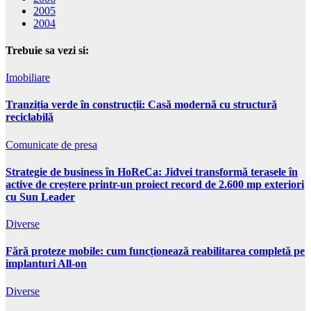
2005
2004
Trebuie sa vezi si:
Imobiliare
Tranziția verde în construcții: Casă modernă cu structură
reciclabilă
Comunicate de presa
Strategie de business în HoReCa: Jidvei transformă terasele în
active de creștere printr-un proiect record de 2.600 mp exteriori
cu Sun Leader
Diverse
Fără proteze mobile: cum funcționează reabilitarea completă pe
implanturi All-on
Diverse