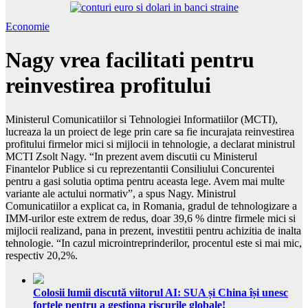
Economie
Nagy vrea facilitati pentru
reinvestirea profitului
Ministerul Comunicatiilor si Tehnologiei Informatiilor (MCTI),
lucreaza la un proiect de lege prin care sa fie incurajata reinvestirea
profitului firmelor mici si mijlocii in tehnologie, a declarat ministrul
MCTI Zsolt Nagy. “In prezent avem discutii cu Ministerul
Finantelor Publice si cu reprezentantii Consiliului Concurentei
pentru a gasi solutia optima pentru aceasta lege. Avem mai multe
variante ale actului normativ”, a spus Nagy. Ministrul
Comunicatiilor a explicat ca, in Romania, gradul de tehnologizare a
IMM-urilor este extrem de redus, doar 39,6 % dintre firmele mici si
mijlocii realizand, pana in prezent, investitii pentru achizitia de inalta
tehnologie. “In cazul microintreprinderilor, procentul este si mai mic,
respectiv 20,2%.
Colosii lumii discută viitorul AI: SUA și China își unesc
forțele pentru a gestiona riscurile globale!