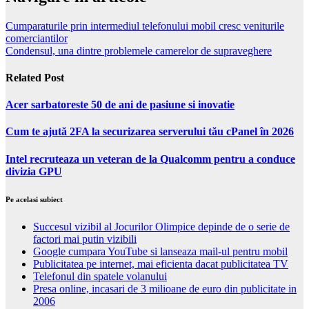
Cumparaturile prin intermediul telefonului mobil cresc veniturile
comerciantilor
Condensul, una dintre problemele camerelor de supraveghere
Related Post
Acer sarbatoreste 50 de ani de pasiune si inovatie
Cum te ajută 2FA la securizarea serverului tău cPanel în 2026
Intel recruteaza un veteran de la Qualcomm pentru a conduce
divizia GPU
Pe acelasi subiect
Succesul vizibil al Jocurilor Olimpice depinde de o serie de
factori mai putin vizibili
Google cumpara YouTube si lanseaza mail-ul pentru mobil
Publicitatea pe internet, mai eficienta dacat publicitatea TV
Telefonul din spatele volanului
Presa online, incasari de 3 milioane de euro din publicitate in
2006