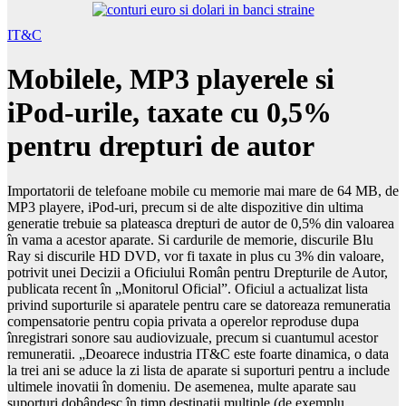
IT&C
Mobilele, MP3 playerele si
iPod-urile, taxate cu 0,5%
pentru drepturi de autor
Importatorii de telefoane mobile cu memorie mai mare de 64 MB, de
MP3 playere, iPod-uri, precum si de alte dispozitive din ultima
generatie trebuie sa plateasca drepturi de autor de 0,5% din valoarea
în vama a acestor aparate. Si cardurile de memorie, discurile Blu
Ray si discurile HD DVD, vor fi taxate in plus cu 3% din valoare,
potrivit unei Decizii a Oficiului Român pentru Drepturile de Autor,
publicata recent în „Monitorul Oficial”. Oficiul a actualizat lista
privind suporturile si aparatele pentru care se datoreaza remuneratia
compensatorie pentru copia privata a operelor reproduse dupa
înregistrari sonore sau audiovizuale, precum si cuantumul acestor
remuneratii. „Deoarece industria IT&C este foarte dinamica, o data
la trei ani se aduce la zi lista de aparate si suporturi pentru a include
ultimele inovatii în domeniu. De asemenea, multe aparate sau
suporturi dobândesc în timp destinatii multiple (de exemplu,