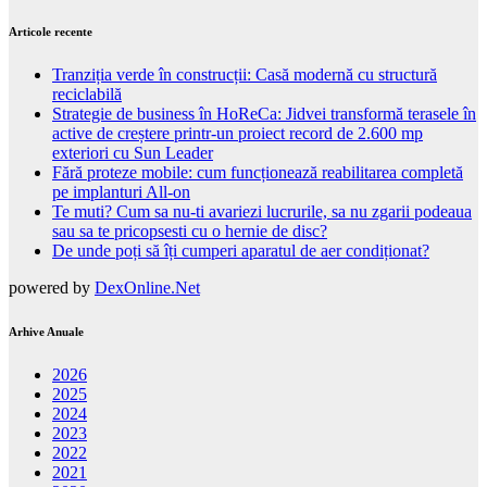
Articole recente
Tranziția verde în construcții: Casă modernă cu structură
reciclabilă
Strategie de business în HoReCa: Jidvei transformă terasele în
active de creștere printr-un proiect record de 2.600 mp
exteriori cu Sun Leader
Fără proteze mobile: cum funcționează reabilitarea completă
pe implanturi All-on
Te muti? Cum sa nu-ti avariezi lucrurile, sa nu zgarii podeaua
sau sa te pricopsesti cu o hernie de disc?
De unde poți să îți cumperi aparatul de aer condiționat?
powered by
DexOnline.Net
Arhive Anuale
2026
2025
2024
2023
2022
2021