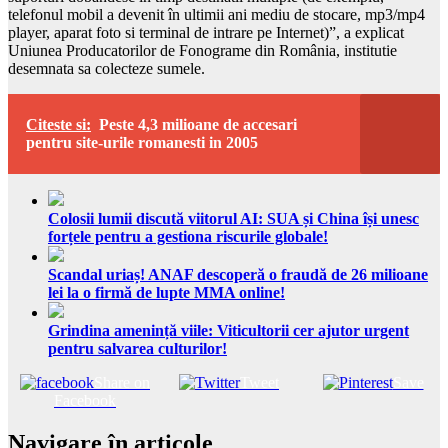
telefonul mobil a devenit în ultimii ani mediu de stocare, mp3/mp4
player, aparat foto si terminal de intrare pe Internet)”, a explicat
Uniunea Producatorilor de Fonograme din România, institutie
desemnata sa colecteze sumele.
Citeste si:
Peste 4,3 milioane de accesari
pentru site-urile romanesti in 2005
Colosii lumii discută viitorul AI: SUA și China își unesc
forțele pentru a gestiona riscurile globale!
Scandal uriaș! ANAF descoperă o fraudă de 26 milioane
lei la o firmă de lupte MMA online!
Grindina amenință viile: Viticultorii cer ajutor urgent
pentru salvarea culturilor!
Share on
Tweet
Save
Facebook
Navigare în articole