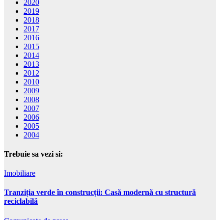
2020
2019
2018
2017
2016
2015
2014
2013
2012
2010
2009
2008
2007
2006
2005
2004
Trebuie sa vezi si:
Imobiliare
Tranziția verde în construcții: Casă modernă cu structură
reciclabilă