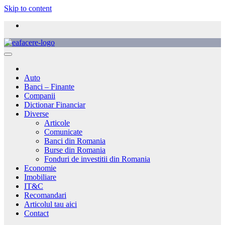
Skip to content
Auto
Banci – Finante
Companii
Dictionar Financiar
Diverse
Articole
Comunicate
Banci din Romania
Burse din Romania
Fonduri de investitii din Romania
Economie
Imobiliare
IT&C
Recomandari
Articolul tau aici
Contact