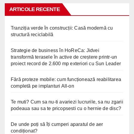
ARTICOLE RECENTE
Tranziția verde în construcții: Casă modernă cu
structură reciclabilă
Strategie de business în HoReCa: Jidvei
transformă terasele în active de creștere printr-un
proiect record de 2.600 mp exteriori cu Sun Leader
Fără proteze mobile: cum funcționează reabilitarea
completă pe implanturi All-on
Te muti? Cum sa nu-ti avariezi lucrurile, sa nu zgarii
podeaua sau sa te pricopsesti cu o hernie de disc?
De unde poți să îți cumperi aparatul de aer
condiționat?