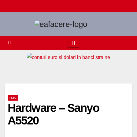
Skip
to
content
IT&C
Hardware – Sanyo
A5520