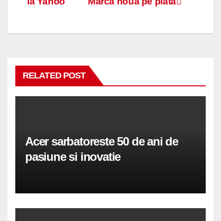
la Yahoo
Marca noua pe piata
în
articole
RELATED POST
Acer sarbatoreste 50 de ani de
pasiune si inovatie