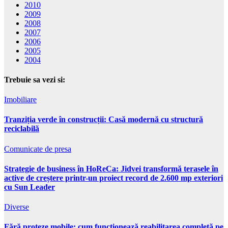
2010
2009
2008
2007
2006
2005
2004
Trebuie sa vezi si:
Imobiliare
Tranziția verde în construcții: Casă modernă cu structură
reciclabilă
Comunicate de presa
Strategie de business în HoReCa: Jidvei transformă terasele în
active de creștere printr-un proiect record de 2.600 mp exteriori
cu Sun Leader
Diverse
Fără proteze mobile: cum funcționează reabilitarea completă pe