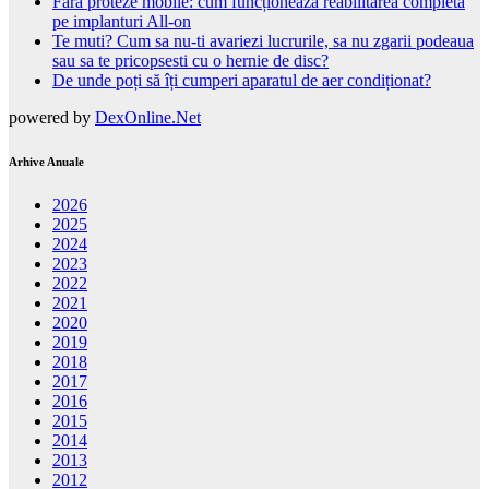
Fără proteze mobile: cum funcționează reabilitarea completă
pe implanturi All-on
Te muti? Cum sa nu-ti avariezi lucrurile, sa nu zgarii podeaua
sau sa te pricopsesti cu o hernie de disc?
De unde poți să îți cumperi aparatul de aer condiționat?
powered by
DexOnline.Net
Arhive Anuale
2026
2025
2024
2023
2022
2021
2020
2019
2018
2017
2016
2015
2014
2013
2012