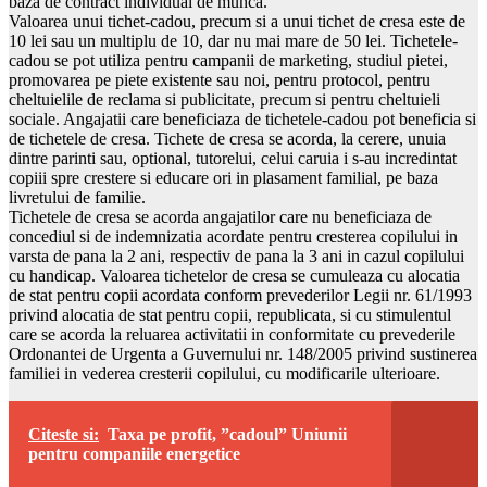
baza de contract individual de munca.
Valoarea unui tichet-cadou, precum si a unui tichet de cresa este de
10 lei sau un multiplu de 10, dar nu mai mare de 50 lei. Tichetele-
cadou se pot utiliza pentru campanii de marketing, studiul pietei,
promovarea pe piete existente sau noi, pentru protocol, pentru
cheltuielile de reclama si publicitate, precum si pentru cheltuieli
sociale. Angajatii care beneficiaza de tichetele-cadou pot beneficia si
de tichetele de cresa. Tichete de cresa se acorda, la cerere, unuia
dintre parinti sau, optional, tutorelui, celui caruia i s-au incredintat
copiii spre crestere si educare ori in plasament familial, pe baza
livretului de familie.
Tichetele de cresa se acorda angajatilor care nu beneficiaza de
concediul si de indemnizatia acordate pentru cresterea copilului in
varsta de pana la 2 ani, respectiv de pana la 3 ani in cazul copilului
cu handicap. Valoarea tichetelor de cresa se cumuleaza cu alocatia
de stat pentru copii acordata conform prevederilor Legii nr. 61/1993
privind alocatia de stat pentru copii, republicata, si cu stimulentul
care se acorda la reluarea activitatii in conformitate cu prevederile
Ordonantei de Urgenta a Guvernului nr. 148/2005 privind sustinerea
familiei in vederea cresterii copilului, cu modificarile ulterioare.
Citeste si:
Taxa pe profit, ”cadoul” Uniunii
pentru companiile energetice