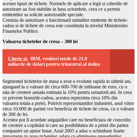
acestor tipuri de tichete. Normele de aplicare a legii si criteriile de
autorizare au fost stabilite in luna octombrie, ceea ce a permis
emitentilor sa solicite autorizatiile speciale.
Comisia de autorizare a functionarii unitatilor emitente de tichete-
cadou si de tichete de cresa este constituita la nivelul Ministerului
Finantelor Publice.
Valoarea tichetelor de cresa – 300 lei
Citeste si:
IBM, venituri totale de 21,9
miliarde de dolari pentru trimestrul al doilea
Segmentul tichetelor de masa a avut o evolutie rapida in ultimii ani,
ajungand la o valoare de circa 600-700 de milioane de euro, cu o
rata de crestere anuala estimata la 10% pentru urmatorii ani. In ceea
ce priveste bonurile-cadou, acestea reprezinta circa 10% din
valoarea totala a pietei. Potrivit reprezentantilor industriei, anul viitor
circa 10.000 de parinti vor beneficia de tichete de cresa, cu o valoare
de 300 de lei.
Acestea pot fi acordate angajatilor care nu beneficiaza de concediu
de crestere a copilului si care au posibilitatea de a primi din partea
companiei un ajutor lunar. Anul 2005 a adus o schimbare foarte
importanta in zona tichetelor, odata cu eliminarea prevederilor