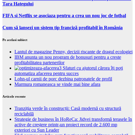
Tara Hategului
FIFA si Netflix se asociaza pentru a crea un nou joc de fotbal
Cum să lansezi un sistem tip franciză profitabil în România
Pe acelasi subiect
Lantul de magazine Penny, decizii riscante de dragul ecologiei
IBM anunta un nou program de bonusuri pentru a creste
profitabilitatea partenerilor
3 Sfaturi cu ajutorul cărora îți poți
automatiza afacerea pentru succes
Lohn-ul carnii de porc dezbina patronatele de profil
Marmura romaneasca se vinde mai bine afara
Articole recente
Tranziția verde în construcții: Casă modernă cu structură
reciclabilă
Strategie de business în HoReCa: Jidvei transformă terasele în
active de creștere printr-un proiect record de 2.600 mp
exteriori cu Sun Leader