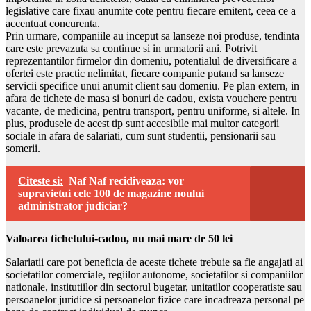
legislative care fixau anumite cote pentru fiecare emitent, ceea ce a
accentuat concurenta.
Prin urmare, companiile au inceput sa lanseze noi produse, tendinta
care este prevazuta sa continue si in urmatorii ani. Potrivit
reprezentantilor firmelor din domeniu, potentialul de diversificare a
ofertei este practic nelimitat, fiecare companie putand sa lanseze
servicii specifice unui anumit client sau domeniu. Pe plan extern, in
afara de tichete de masa si bonuri de cadou, exista vouchere pentru
vacante, de medicina, pentru transport, pentru uniforme, si altele. In
plus, produsele de acest tip sunt accesibile mai multor categorii
sociale in afara de salariati, cum sunt studentii, pensionarii sau
somerii.
Citeste si:
Naf Naf recidiveaza: vor
supravietui cele 100 de magazine noului
administrator judiciar?
Valoarea tichetului-cadou, nu mai mare de 50 lei
Salariatii care pot beneficia de aceste tichete trebuie sa fie angajati ai
societatilor comerciale, regiilor autonome, societatilor si companiilor
nationale, institutiilor din sectorul bugetar, unitatilor cooperatiste sau
persoanelor juridice si persoanelor fizice care incadreaza personal pe