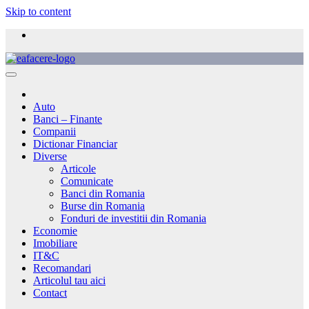
Skip to content
Auto
Banci – Finante
Companii
Dictionar Financiar
Diverse
Articole
Comunicate
Banci din Romania
Burse din Romania
Fonduri de investitii din Romania
Economie
Imobiliare
IT&C
Recomandari
Articolul tau aici
Contact