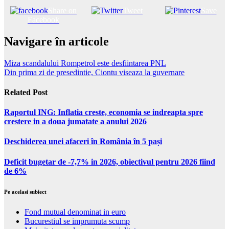
Share on
Tweet
Save
Facebook
Navigare în articole
Miza scandalului Rompetrol este desfiintarea PNL
Din prima zi de presedintie, Ciontu viseaza la guvernare
Related Post
Raportul ING: Inflatia creste, economia se indreapta spre
crestere in a doua jumatate a anului 2026
Deschiderea unei afaceri în România în 5 pași
Deficit bugetar de -7,7% in 2026, obiectivul pentru 2026 fiind
de 6%
Pe acelasi subiect
Fond mutual denominat in euro
Bucurestiul se imprumuta scump