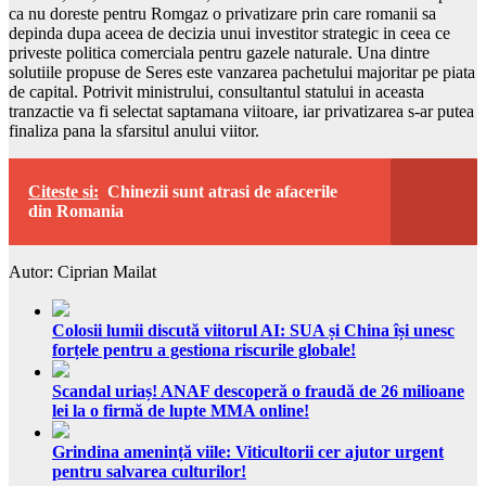
ca nu doreste pentru Romgaz o privatizare prin care romanii sa
depinda dupa aceea de decizia unui investitor strategic in ceea ce
priveste politica comerciala pentru gazele naturale. Una dintre
solutiile propuse de Seres este vanzarea pachetului majoritar pe piata
de capital. Potrivit ministrului, consultantul statului in aceasta
tranzactie va fi selectat saptamana viitoare, iar privatizarea s-ar putea
finaliza pana la sfarsitul anului viitor.
Citeste si:
Chinezii sunt atrasi de afacerile
din Romania
Autor: Ciprian Mailat
Colosii lumii discută viitorul AI: SUA și China își unesc
forțele pentru a gestiona riscurile globale!
Scandal uriaș! ANAF descoperă o fraudă de 26 milioane
lei la o firmă de lupte MMA online!
Grindina amenință viile: Viticultorii cer ajutor urgent
pentru salvarea culturilor!