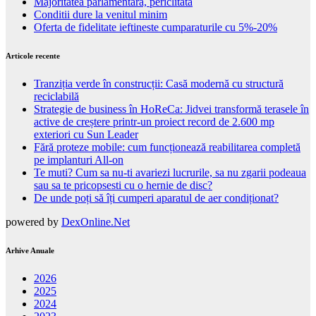
Majoritatea parlamentara, periclitata
Conditii dure la venitul minim
Oferta de fidelitate ieftineste cumparaturile cu 5%-20%
Articole recente
Tranziția verde în construcții: Casă modernă cu structură
reciclabilă
Strategie de business în HoReCa: Jidvei transformă terasele în
active de creștere printr-un proiect record de 2.600 mp
exteriori cu Sun Leader
Fără proteze mobile: cum funcționează reabilitarea completă
pe implanturi All-on
Te muti? Cum sa nu-ti avariezi lucrurile, sa nu zgarii podeaua
sau sa te pricopsesti cu o hernie de disc?
De unde poți să îți cumperi aparatul de aer condiționat?
powered by
DexOnline.Net
Arhive Anuale
2026
2025
2024