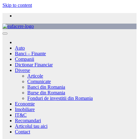
Skip to content
Auto
Banci – Finante
Companii
Dictionar Financiar
Diverse
Articole
Comunicate
Banci din Romania
Burse din Romania
Fonduri de investitii din Romania
Economie
Imobiliare
IT&C
Recomandari
Articolul tau aici
Contact