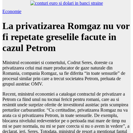
Economie
La privatizarea Romgaz nu vor
fi repetate greselile facute in
cazul Petrom
Ministrul economiei si comertului, Codrut Seres, doreste ca
privatizarea celui mai mare producator de gaze naturale din
Romania, compania Romgaz, sa fie diferita “in toate sensurile” de
procesul similar prin care a trecut societatea Petrom, preluata de
grupul austriac OMV.
Recent, ministrul economiei a catalogat contractul de privatizare a
Petrom ca fiind unul nu tocmai fericit pentru romani, care au si
resimtit unele surprize oferite de investitorul austriac prin scumpirea
preturilor carburantilor. “Cu certitudine, privatizarea Romgaz nu va
arata ca si privatizarea Petrom, in toate sensurile. De exemplu,
blocarea nivelului redeventelor pe o perioada mai mare de timp nu
mi se pare normala, nu mi se pare corecta si nu o avem in vedere”, a
declarat, ieri, Seres. Totodata, ministrul de resort a mentionat faptul