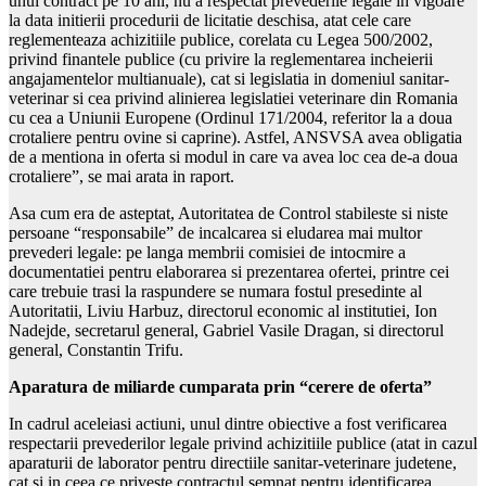
unui contract pe 10 ani, nu a respectat prevederile legale in vigoare
la data initierii procedurii de licitatie deschisa, atat cele care
reglementeaza achizitiile publice, corelata cu Legea 500/2002,
privind finantele publice (cu privire la reglementarea incheierii
angajamentelor multianuale), cat si legislatia in domeniul sanitar-
veterinar si cea privind alinierea legislatiei veterinare din Romania
cu cea a Uniunii Europene (Ordinul 171/2004, referitor la a doua
crotaliere pentru ovine si caprine). Astfel, ANSVSA avea obligatia
de a mentiona in oferta si modul in care va avea loc cea de-a doua
crotaliere”, se mai arata in raport.
Asa cum era de asteptat, Autoritatea de Control stabileste si niste
persoane “responsabile” de incalcarea si eludarea mai multor
prevederi legale: pe langa membrii comisiei de intocmire a
documentatiei pentru elaborarea si prezentarea ofertei, printre cei
care trebuie trasi la raspundere se numara fostul presedinte al
Autoritatii, Liviu Harbuz, directorul economic al institutiei, Ion
Nadejde, secretarul general, Gabriel Vasile Dragan, si directorul
general, Constantin Trifu.
Aparatura de miliarde cumparata prin “cerere de oferta”
In cadrul aceleiasi actiuni, unul dintre obiective a fost verificarea
respectarii prevederilor legale privind achizitiile publice (atat in cazul
aparaturii de laborator pentru directiile sanitar-veterinare judetene,
cat si in ceea ce priveste contractul semnat pentru identificarea