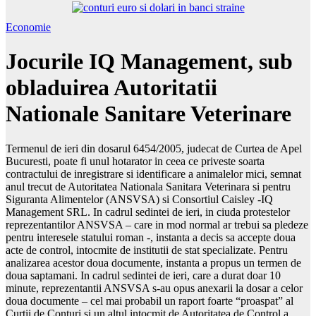
Economie
Jocurile IQ Management, sub
obladuirea Autoritatii
Nationale Sanitare Veterinare
Termenul de ieri din dosarul 6454/2005, judecat de Curtea de Apel
Bucuresti, poate fi unul hotarator in ceea ce priveste soarta
contractului de inregistrare si identificare a animalelor mici, semnat
anul trecut de Autoritatea Nationala Sanitara Veterinara si pentru
Siguranta Alimentelor (ANSVSA) si Consortiul Caisley -IQ
Management SRL. In cadrul sedintei de ieri, in ciuda protestelor
reprezentantilor ANSVSA – care in mod normal ar trebui sa pledeze
pentru interesele statului roman -, instanta a decis sa accepte doua
acte de control, intocmite de institutii de stat specializate. Pentru
analizarea acestor doua documente, instanta a propus un termen de
doua saptamani. In cadrul sedintei de ieri, care a durat doar 10
minute, reprezentantii ANSVSA s-au opus anexarii la dosar a celor
doua documente – cel mai probabil un raport foarte “proaspat” al
Curtii de Conturi si un altul intocmit de Autoritatea de Control a