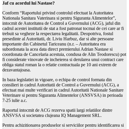
Jaf cu acordul lui Nastase?
Conform “Raportului privind controlul efectuat la Autoritatea
Nationala Sanitara Vaterinara si pentru Siguranta Alimentelor”,
intocmit de Autoritatea de Control a Guvernului (ACG), jaful din
cadrul acestei institutii de stat a fost patronat tocmai de cei care ar fi
trebuit sa vegheze la respectarea legalitatii. Deopotriva, fostul
presedinte al Autoritatii, dr. Liviu Harbuz, dar si alte persoane
importante din Cabinetul Tariceanu (n.r. – Autoritatea era
subordonata la acea data direct premierului Adrian Nastase si
coordonata de Cancelaria acestuia, condusa de Alin Teodorescu) pot
fi considerate vinovate de incheierea si derularea unui contract care
obliga statul roman la o relatie contractuala pe 10 ani extrem de
dezavantajoasa.
In baza legislatiei in vigoare, o echipa de control formata din
consilieri in cadrul Autoritatii de Control a Guvernului (ACG), a
efectuat mai multe verificari in cadrul Autoritatii Nationale Sanitare
Veterinare si pentru Siguranta Alimentelor (ANSVSA) in perioada
7-25 iulie a.c.
Raportul intocmit de ACG rezerva spatii largi relatiilor dintre
ANSVSA si societatea clujeana IQ Management SRL.
Pentru achizitionarea produselor si serviciilor pentru identificarea si