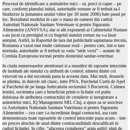
Procesul de identificare a animalelor mici – oi, porci si capre – pe
care, conform planului initial, autoritatile romane ar fi trebuit sa-l
finalizeze la jumatatea anului viitor (pe 30 iunie 2006) bate pasul pe
loc. Rezultatul modului in care o mana de oameni din cadrul
Autoritati Nationale Sanitare Veterinare si pentru Siguranta
Alimentelor (ANSVSA), dar si alti exponenti ai Cabinetului Nastase
s-au jucat cu prestigiul si cu bugetul statului roman nu s-a lasat
asteptat. Astfel, in Raportul de tara dat publicitatii saptamana trecuta,
Romania a vazut mai multe cartonase rosii – pentru care, intr-o tara
normala, autoritatile ar fi trebuit sa vada “stele verzi” – aratate de
Comisia Europeana tocmai pentru domeniul sanitar-veterinar.
In ciuda numeroaselor atentionari si a muntilor de rapoarte intocmite
de institutii ale statului cu atributii de control, nimeni dintre cei
vinovati nu a dat socoteala pana la aceasta data. Mai mult, dosarele
se plimba, in dulcele stil clasic, intre PNA, Parchetul Curtii de Apel
si Parchetul de pe langa Judecatoria sectorului 3 Bucuresti. Culmea
ironiei, societatea care a beneficiat printr-o licitatie cel putin
dubioasa de atribuirea contractului de crotaliere si inregistrare a
animelelor mici, IQ Management SRL Cluj, a ajuns sa se asocieze
cu Autoritatea Nationala Sanitara Vaterinara si pentru Siguranta
Alimentelor – cea care i-a incredintat ilegal contractul, asa cum
demonstreaza toate rapoartele de control intocmite pana acum – intr-
un proces deschis de unul dintre contracandidatii descalificati in
cadrul licitatiei. In cifre, “afacerea crotalierea” arata astfel: plati de