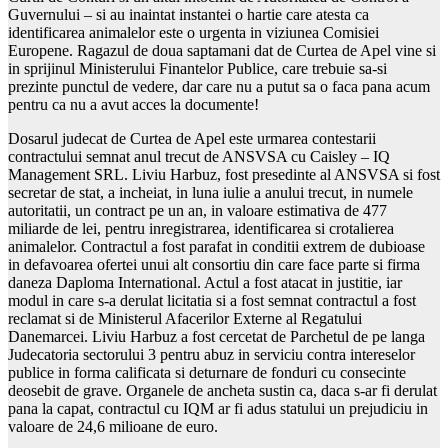
Guvernului – si au inaintat instantei o hartie care atesta ca
identificarea animalelor este o urgenta in viziunea Comisiei
Europene. Ragazul de doua saptamani dat de Curtea de Apel vine si
in sprijinul Ministerului Finantelor Publice, care trebuie sa-si
prezinte punctul de vedere, dar care nu a putut sa o faca pana acum
pentru ca nu a avut acces la documente!
Dosarul judecat de Curtea de Apel este urmarea contestarii
contractului semnat anul trecut de ANSVSA cu Caisley – IQ
Management SRL. Liviu Harbuz, fost presedinte al ANSVSA si fost
secretar de stat, a incheiat, in luna iulie a anului trecut, in numele
autoritatii, un contract pe un an, in valoare estimativa de 477
miliarde de lei, pentru inregistrarea, identificarea si crotalierea
animalelor. Contractul a fost parafat in conditii extrem de dubioase
in defavoarea ofertei unui alt consortiu din care face parte si firma
daneza Daploma International. Actul a fost atacat in justitie, iar
modul in care s-a derulat licitatia si a fost semnat contractul a fost
reclamat si de Ministerul Afacerilor Externe al Regatului
Danemarcei. Liviu Harbuz a fost cercetat de Parchetul de pe langa
Judecatoria sectorului 3 pentru abuz in serviciu contra intereselor
publice in forma calificata si deturnare de fonduri cu consecinte
deosebit de grave. Organele de ancheta sustin ca, daca s-ar fi derulat
pana la capat, contractul cu IQM ar fi adus statului un prejudiciu in
valoare de 24,6 milioane de euro.