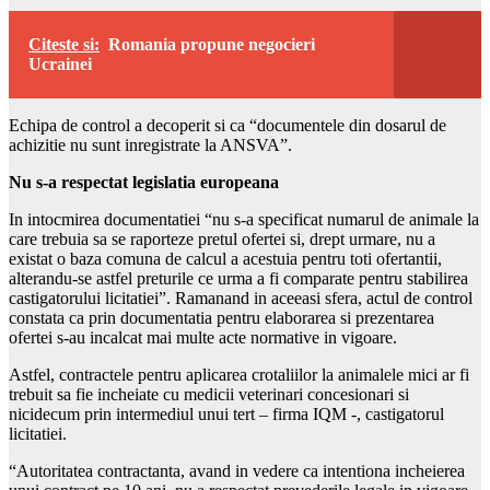
Citeste si:
Romania propune negocieri
Ucrainei
Echipa de control a decoperit si ca “documentele din dosarul de
achizitie nu sunt inregistrate la ANSVA”.
Nu s-a respectat legislatia europeana
In intocmirea documentatiei “nu s-a specificat numarul de animale la
care trebuia sa se raporteze pretul ofertei si, drept urmare, nu a
existat o baza comuna de calcul a acestuia pentru toti ofertantii,
alterandu-se astfel preturile ce urma a fi comparate pentru stabilirea
castigatorului licitatiei”. Ramanand in aceeasi sfera, actul de control
constata ca prin documentatia pentru elaborarea si prezentarea
ofertei s-au incalcat mai multe acte normative in vigoare.
Astfel, contractele pentru aplicarea crotaliilor la animalele mici ar fi
trebuit sa fie incheiate cu medicii veterinari concesionari si
nicidecum prin intermediul unui tert – firma IQM -, castigatorul
licitatiei.
“Autoritatea contractanta, avand in vedere ca intentiona incheierea