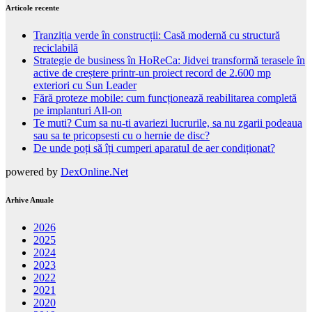
Articole recente
Tranziția verde în construcții: Casă modernă cu structură
reciclabilă
Strategie de business în HoReCa: Jidvei transformă terasele în
active de creștere printr-un proiect record de 2.600 mp
exteriori cu Sun Leader
Fără proteze mobile: cum funcționează reabilitarea completă
pe implanturi All-on
Te muti? Cum sa nu-ti avariezi lucrurile, sa nu zgarii podeaua
sau sa te pricopsesti cu o hernie de disc?
De unde poți să îți cumperi aparatul de aer condiționat?
powered by
DexOnline.Net
Arhive Anuale
2026
2025
2024
2023
2022
2021
2020