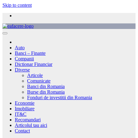
Skip to content
Auto
Banci – Finante
Companii
Dictionar Financiar
Diverse
Articole
Comunicate
Banci din Romania
Burse din Romania
Fonduri de investitii din Romania
Economie
Imobiliare
IT&C
Recomandari
Articolul tau aici
Contact