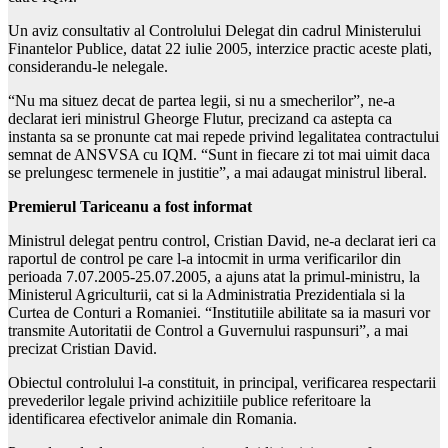
Un aviz consultativ al Controlului Delegat din cadrul Ministerului
Finantelor Publice, datat 22 iulie 2005, interzice practic aceste plati,
considerandu-le nelegale.
“Nu ma situez decat de partea legii, si nu a smecherilor”, ne-a
declarat ieri ministrul Gheorge Flutur, precizand ca astepta ca
instanta sa se pronunte cat mai repede privind legalitatea contractului
semnat de ANSVSA cu IQM. “Sunt in fiecare zi tot mai uimit daca
se prelungesc termenele in justitie”, a mai adaugat ministrul liberal.
Premierul Tariceanu a fost informat
Ministrul delegat pentru control, Cristian David, ne-a declarat ieri ca
raportul de control pe care l-a intocmit in urma verificarilor din
perioada 7.07.2005-25.07.2005, a ajuns atat la primul-ministru, la
Ministerul Agriculturii, cat si la Administratia Prezidentiala si la
Curtea de Conturi a Romaniei. “Institutiile abilitate sa ia masuri vor
transmite Autoritatii de Control a Guvernului raspunsuri”, a mai
precizat Cristian David.
Obiectul controlului l-a constituit, in principal, verificarea respectarii
prevederilor legale privind achizitiile publice referitoare la
identificarea efectivelor animale din Romania.