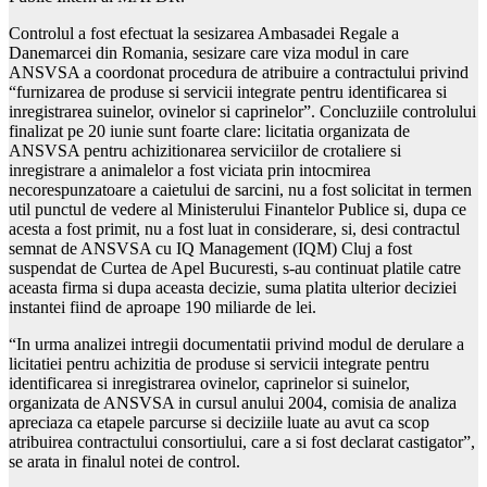
Controlul a fost efectuat la sesizarea Ambasadei Regale a
Danemarcei din Romania, sesizare care viza modul in care
ANSVSA a coordonat procedura de atribuire a contractului privind
“furnizarea de produse si servicii integrate pentru identificarea si
inregistrarea suinelor, ovinelor si caprinelor”. Concluziile controlului
finalizat pe 20 iunie sunt foarte clare: licitatia organizata de
ANSVSA pentru achizitionarea serviciilor de crotaliere si
inregistrare a animalelor a fost viciata prin intocmirea
necorespunzatoare a caietului de sarcini, nu a fost solicitat in termen
util punctul de vedere al Ministerului Finantelor Publice si, dupa ce
acesta a fost primit, nu a fost luat in considerare, si, desi contractul
semnat de ANSVSA cu IQ Management (IQM) Cluj a fost
suspendat de Curtea de Apel Bucuresti, s-au continuat platile catre
aceasta firma si dupa aceasta decizie, suma platita ulterior deciziei
instantei fiind de aproape 190 miliarde de lei.
“In urma analizei intregii documentatii privind modul de derulare a
licitatiei pentru achizitia de produse si servicii integrate pentru
identificarea si inregistrarea ovinelor, caprinelor si suinelor,
organizata de ANSVSA in cursul anului 2004, comisia de analiza
apreciaza ca etapele parcurse si deciziile luate au avut ca scop
atribuirea contractului consortiului, care a si fost declarat castigator”,
se arata in finalul notei de control.