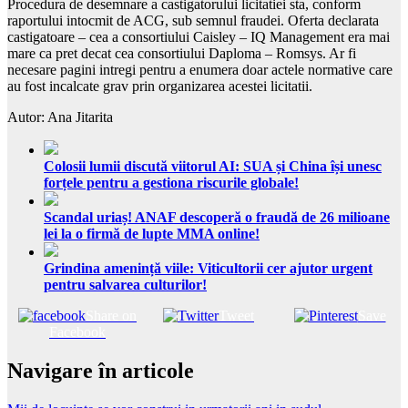
Procedura de desemnare a castigatorului licitatiei sta, conform
raportului intocmit de ACG, sub semnul fraudei. Oferta declarata
castigatoare – cea a consortiului Caisley – IQ Management era mai
mare ca pret decat cea consortiului Daploma – Romsys. Ar fi
necesare pagini intregi pentru a enumera doar actele normative care
au fost incalcate grav prin organizarea acestei licitatii.
Autor: Ana Jitarita
Colosii lumii discută viitorul AI: SUA și China își unesc
forțele pentru a gestiona riscurile globale!
Scandal uriaș! ANAF descoperă o fraudă de 26 milioane
lei la o firmă de lupte MMA online!
Grindina amenință viile: Viticultorii cer ajutor urgent
pentru salvarea culturilor!
Share on
Tweet
Save
Facebook
Navigare în articole