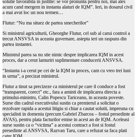
solutie favorabila in justitie: se vor pronunta pentru noi, mai ales
acum cand mergem in instanta alaturi de IQM”. Ieri, in dosarul civil
a mai avut loc un nou termen…
Flutur: “Nu ma situez de partea smecherilor”
Si ministrul agriculturii, Gheorghe Flutur, cel sub al carui control a
trecut ANSVSA in aceasta guvernare, astepta ieri un raspuns din
partea instantei.
Ministrul parea sa nu stie nimic despre implicarea IQM in acest
proces, dar a cerut lamuriri suplimentare conducerii ANSVSA.
“Instanta i-a cerut pe cei de la IQM in proces, cam cu vreo trei luni
in urma”, a precizat ministrul.
Flutur a tinut sa precizeze ca ministerul pe care il conduce a fost
“transparent, corect” etc., fara a aminti de implicarea directa a
primului-ministru, Calin Popescu Tariceanu, in aceasta poveste.
Surse din cadrul executivului sustin ca premierul a solicitat o
rezolvare rapida a acestui litigiu si chiar a cautat solutii, impreuna cu
specialisti in domeniu (precum Gabriel Zbarcea – fostul presedinte al
AVAS), pentru plata facturilor emise in acest an de IQM. Aceleasi
surse sustin ca o “victima” a acestui contract a fost si fostul
presedinte al ANSVSA, Razvan Taru, care a refuzat sa faca plati
catre IQM.