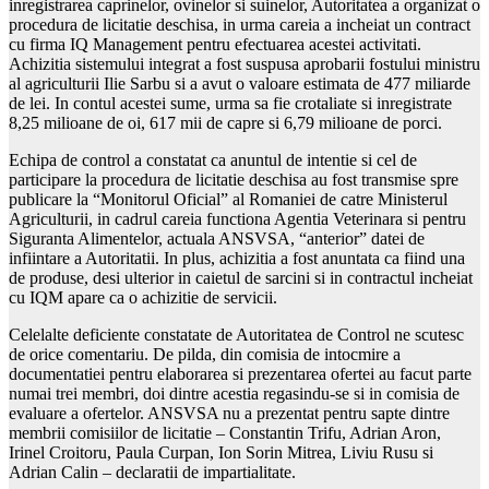
inregistrarea caprinelor, ovinelor si suinelor, Autoritatea a organizat o
procedura de licitatie deschisa, in urma careia a incheiat un contract
cu firma IQ Management pentru efectuarea acestei activitati.
Achizitia sistemului integrat a fost suspusa aprobarii fostului ministru
al agriculturii Ilie Sarbu si a avut o valoare estimata de 477 miliarde
de lei. In contul acestei sume, urma sa fie crotaliate si inregistrate
8,25 milioane de oi, 617 mii de capre si 6,79 milioane de porci.
Echipa de control a constatat ca anuntul de intentie si cel de
participare la procedura de licitatie deschisa au fost transmise spre
publicare la “Monitorul Oficial” al Romaniei de catre Ministerul
Agriculturii, in cadrul careia functiona Agentia Veterinara si pentru
Siguranta Alimentelor, actuala ANSVSA, “anterior” datei de
infiintare a Autoritatii. In plus, achizitia a fost anuntata ca fiind una
de produse, desi ulterior in caietul de sarcini si in contractul incheiat
cu IQM apare ca o achizitie de servicii.
Celelalte deficiente constatate de Autoritatea de Control ne scutesc
de orice comentariu. De pilda, din comisia de intocmire a
documentatiei pentru elaborarea si prezentarea ofertei au facut parte
numai trei membri, doi dintre acestia regasindu-se si in comisia de
evaluare a ofertelor. ANSVSA nu a prezentat pentru sapte dintre
membrii comisiilor de licitatie – Constantin Trifu, Adrian Aron,
Irinel Croitoru, Paula Curpan, Ion Sorin Mitrea, Liviu Rusu si
Adrian Calin – declaratii de impartialitate.