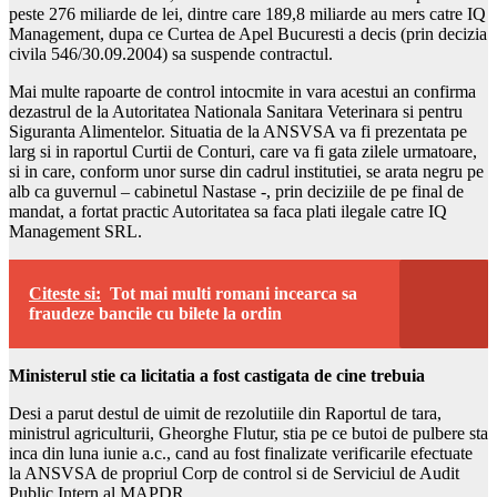
peste 276 miliarde de lei, dintre care 189,8 miliarde au mers catre IQ
Management, dupa ce Curtea de Apel Bucuresti a decis (prin decizia
civila 546/30.09.2004) sa suspende contractul.
Mai multe rapoarte de control intocmite in vara acestui an confirma
dezastrul de la Autoritatea Nationala Sanitara Veterinara si pentru
Siguranta Alimentelor. Situatia de la ANSVSA va fi prezentata pe
larg si in raportul Curtii de Conturi, care va fi gata zilele urmatoare,
si in care, conform unor surse din cadrul institutiei, se arata negru pe
alb ca guvernul – cabinetul Nastase -, prin deciziile de pe final de
mandat, a fortat practic Autoritatea sa faca plati ilegale catre IQ
Management SRL.
Citeste si:
Tot mai multi romani incearca sa
fraudeze bancile cu bilete la ordin
Ministerul stie ca licitatia a fost castigata de cine trebuia
Desi a parut destul de uimit de rezolutiile din Raportul de tara,
ministrul agriculturii, Gheorghe Flutur, stia pe ce butoi de pulbere sta
inca din luna iunie a.c., cand au fost finalizate verificarile efectuate
la ANSVSA de propriul Corp de control si de Serviciul de Audit
Public Intern al MAPDR.