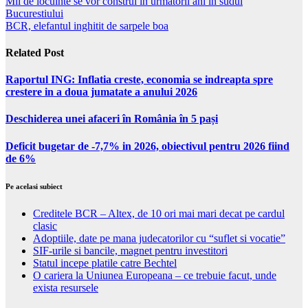
Mii de locuinte se vor construi in urmatorii ani in sudul
Bucurestiului
BCR, elefantul inghitit de sarpele boa
Related Post
Raportul ING: Inflatia creste, economia se indreapta spre
crestere in a doua jumatate a anului 2026
Deschiderea unei afaceri în România în 5 pași
Deficit bugetar de -7,7% in 2026, obiectivul pentru 2026 fiind
de 6%
Pe acelasi subiect
Creditele BCR – Altex, de 10 ori mai mari decat pe cardul
clasic
Adoptiile, date pe mana judecatorilor cu “suflet si vocatie”
SIF-urile si bancile, magnet pentru investitori
Statul incepe platile catre Bechtel
O cariera la Uniunea Europeana – ce trebuie facut, unde
exista resursele