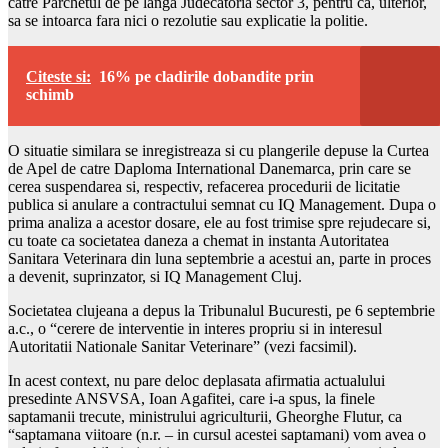
catre Parchetul de pe langa Judecatoria sector 3, pentru ca, ulterior,
sa se intoarca fara nici o rezolutie sau explicatie la politie.
Citeste si:
16% pe cladirile dobandite prin
schimb
O situatie similara se inregistreaza si cu plangerile depuse la Curtea
de Apel de catre Daploma International Danemarca, prin care se
cerea suspendarea si, respectiv, refacerea procedurii de licitatie
publica si anulare a contractului semnat cu IQ Management. Dupa o
prima analiza a acestor dosare, ele au fost trimise spre rejudecare si,
cu toate ca societatea daneza a chemat in instanta Autoritatea
Sanitara Veterinara din luna septembrie a acestui an, parte in proces
a devenit, suprinzator, si IQ Management Cluj.
Societatea clujeana a depus la Tribunalul Bucuresti, pe 6 septembrie
a.c., o “cerere de interventie in interes propriu si in interesul
Autoritatii Nationale Sanitar Veterinare” (vezi facsimil).
In acest context, nu pare deloc deplasata afirmatia actualului
presedinte ANSVSA, Ioan Agafitei, care i-a spus, la finele
saptamanii trecute, ministrului agriculturii, Gheorghe Flutur, ca
“saptamana viitoare (n.r. – in cursul acestei saptamani) vom avea o