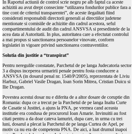
In Raportul actiunii de control scrie negru pe alb faptul ca aceste
achizitii au avut drept consecinte “utilizarea fondurilor publice fara a
tine cont de criteriul transparentei”, de aceste ilegalitati fiind
considerati responsabili directorii generali ai directiilor judetene
mentionate si comisiile de achizitie din cadrul acestora, seful
compartimentului de audit din cadrul ANSVSA si presedintele de la
acea data al Autoritatii. In plus, autoritatea care a efectutat controlul
a mai propus si sanctionarea persoanelor vinovate, conform
legislatiei in vigoare privind sanctionarea contraventiilor.
Solutia din justitie a “transpirat”
Pentru neregulile constatate, Parchetul de pe langa Judecatoria sector
3 a dispus inceperea urmaririi penale pentru fosta conducere a
ANSVSA (in dosarul penal nr. 1540/P/2005), reprezentata de Liviu
Harbuz, Gabriel Vasile Dragan, Ioan Sorin Mitrea, Cristian Duicu si
Ilie Dragan.
Povestea acestui dosar nu e diferita de a altor dosare de coruptie din
Romania: dupa ce a trecut pe la Parchetul de pe langa Inalta Curte
de Casatie si Justitei, a ajuns la PNA, pe vremea cand aceasta
institutie era condusa de procurorul Ioan Amarie. Invinuitii au fost
citati pentru a da doar cateva lamuriri, dupa care, in urma cu trei
luni, dosarul a plecat la Parchetul de pe langa Curtea de Apel, pe
motiv ca nu era de competenta PNA. De aici, a luat drumul inapoi