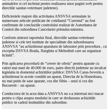
animalelor si cel incheiat pentru realizarea unor pagini web pentru
directiile sanitar-veterinare judetene).
Deficientele majore din activitatea ANSVSA semnalate in
numeroase articole publicate de cotidianul “Curentul” au fost
confirmate de concluziile controlului realizat de Autoritatea de
Control din subordinea Cancelariei primului-ministru.
Conform sintezei raportului final, directiile sanitar-veterinare
judetene si cele trei institute de specialitate din subordonarea
ANSVSA “au achizitionat aparatura de laborator prin procedura , cu
exceptia DSVSA Braila, Harghita si Mehedinti care au organizat
licitatii”.
Prin aplicarea procedurii de “cerere de oferta” pentru aparate cu
valori mai mari de 40.000 de euro, patru directii judetene au incalcat
legislatia in domeniul achizitiilor publice: DSVSA Caras-Severin a
achizitionat in aceste conditii un aparat, Directia de la Hunedoara,
nu mai putin de sase aparate, cea din Sibiu – unul si cea din
Bucuresti – un aparat.
Conducerea de la acea data a ANSVSA nu s-a interesat nici macar
pentru o clipa asupra modului in care se desfasoara achizitiile
publice in cadrul institutiilor din subordine.