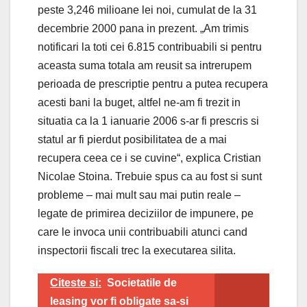
peste 3,246 milioane lei noi, cumulat de la 31
decembrie 2000 pana in prezent. „Am trimis
notificari la toti cei 6.815 contribuabili si pentru
aceasta suma totala am reusit sa intrerupem
perioada de prescriptie pentru a putea recupera
acesti bani la buget, altfel ne-am fi trezit in
situatia ca la 1 ianuarie 2006 s-ar fi prescris si
statul ar fi pierdut posibilitatea de a mai
recupera ceea ce i se cuvine“, explica Cristian
Nicolae Stoina. Trebuie spus ca au fost si sunt
probleme – mai mult sau mai putin reale –
legate de primirea deciziilor de impunere, pe
care le invoca unii contribuabili atunci cand
inspectorii fiscali trec la executarea silita.
Citeste si:
Societatile de
leasing vor fi obligate sa-si