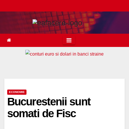
Skip
to
content
ECONOMIE
Bucurestenii sunt
somati de Fisc