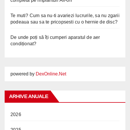
completă pe implanturi All-on
Te muti? Cum sa nu-ti avariezi lucrurile, sa nu zgarii
podeaua sau sa te pricopsesti cu o hernie de disc?
De unde poți să îți cumperi aparatul de aer
condiționat?
powered by
DexOnline.Net
ARHIVE ANUALE
2026
2025