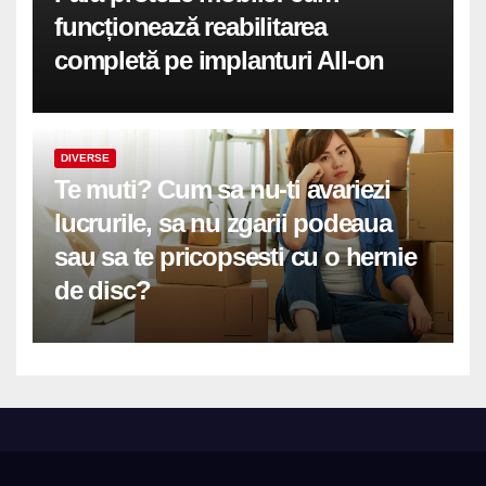
funcționează reabilitarea
completă pe implanturi All-on
DIVERSE
Te muti? Cum sa nu-ti avariezi
lucrurile, sa nu zgarii podeaua
sau sa te pricopsesti cu o hernie
de disc?