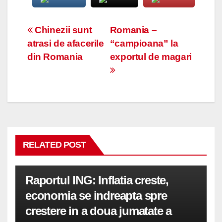
Navigare
Chinezii sunt
Romania –
atrasi de afacerile
“campioana” la
în
din Romania
exportul de magari
articole
RELATED POST
Raportul ING: Inflatia creste,
economia se indreapta spre
crestere in a doua jumatate a