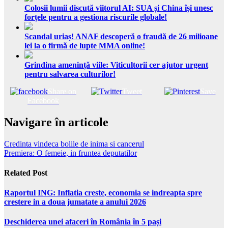
Colosii lumii discută viitorul AI: SUA și China își unesc
forțele pentru a gestiona riscurile globale!
Scandal uriaș! ANAF descoperă o fraudă de 26 milioane
lei la o firmă de lupte MMA online!
Grindina amenință viile: Viticultorii cer ajutor urgent
pentru salvarea culturilor!
Share on
Tweet
Save
Facebook
Navigare în articole
Credinta vindeca bolile de inima si cancerul
Premiera: O femeie, in fruntea deputatilor
Related Post
Raportul ING: Inflatia creste, economia se indreapta spre
crestere in a doua jumatate a anului 2026
Deschiderea unei afaceri în România în 5 pași