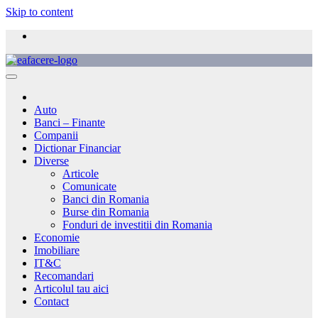
Skip to content
Auto
Banci – Finante
Companii
Dictionar Financiar
Diverse
Articole
Comunicate
Banci din Romania
Burse din Romania
Fonduri de investitii din Romania
Economie
Imobiliare
IT&C
Recomandari
Articolul tau aici
Contact