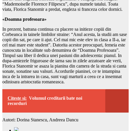
“Mademoiselle Florence Filipescu”, dupa numele tatalui. Toata
viata, Florica Stanomir a predat, engleza si franceza celor dornici.
«Doamna profesoara»
In prezent, batrana continua cu placere sa initieze copiii din
Corbeanca in tainele limbilor straine: “Anul acesta, la studii am sase
copii din sat, pe care ii ajut. Cel mai mic este elev in clasa a II-a, iar
cel mai mare este student”. Datorita acestor preocupari, femeia este
cunoscuta in localitate sub denumirea de “Doamna Profesoara”.
Timpul sau liber il dedica unei pasiuni din adolescenta: pianul. In
dupa-amiezele friguroase de iarna sau in zilele arzatoare ale verii,
Florica Stanomir se asaza la pianina din camera de la strada si canta
sonate, sonatine sau valsuri. Acordurile pianinei, ce te intampina
inca de la intrarea in casa, sunt vagi marturii a ceea ce a insemnat
odinioara aristocratia romaneasca.
Citeste si:
Volumul creditarii bate noi
recorduri
Autori: Dorina Stanescu, Andreea Dancu