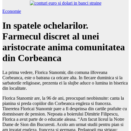
Economie
In spatele ochelarilor.
Farmecul discret al unei
aristocrate anima comunitatea
din Corbeanca
La prima vedere, Florica Stanomir, din comuna ilfoveana
Corbeanca, este o batrana ca oricare alta. In fiecare duminica si la
sarbatorile religioase, prezenta ei la slujbe aduce o lumina in biserica
din localitate.
Florica Stanomir are, la 96 de ani, preocupari neobisnuite: canta la
pianina si preda copiilor din Corbeanca engleza si franceza.
Tineretea Floricai Stanomir pare a fi desprinsa din cartile prafuite cu
domnisoare de pension. Nepoata a boierului Dimitrie Filipescu,
Florica a avut parte de o educatie aleasa. “Am facut liceul la Notre
Dame de Sion din Bucuresti. Acolo am urmat studii pentru pian si
am invatat engleza, franceza si germana. Pedagogii ma strigau: