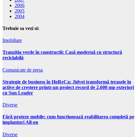
2006
2005
2004
Trebuie sa vezi si:
Imobiliare
Tranziția verde în construcții: Casă modernă cu structură
reciclabilă
Comunicate de presa
Strategie de business în HoReCa: Jidvei transformă terasele în
active de creștere printr-un proiect record de 2.600 mp exteriori
cu Sun Leader
Diverse
Fără proteze mobile: cum funcționează reabilitarea completă pe
implanturi All-on
Diverse