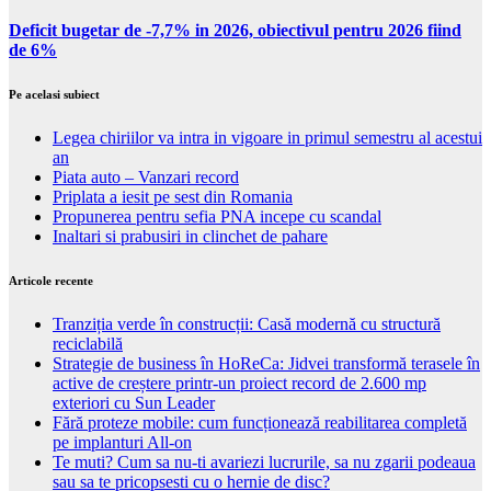
Deficit bugetar de -7,7% in 2026, obiectivul pentru 2026 fiind
de 6%
Pe acelasi subiect
Legea chiriilor va intra in vigoare in primul semestru al acestui
an
Piata auto – Vanzari record
Priplata a iesit pe sest din Romania
Propunerea pentru sefia PNA incepe cu scandal
Inaltari si prabusiri in clinchet de pahare
Articole recente
Tranziția verde în construcții: Casă modernă cu structură
reciclabilă
Strategie de business în HoReCa: Jidvei transformă terasele în
active de creștere printr-un proiect record de 2.600 mp
exteriori cu Sun Leader
Fără proteze mobile: cum funcționează reabilitarea completă
pe implanturi All-on
Te muti? Cum sa nu-ti avariezi lucrurile, sa nu zgarii podeaua
sau sa te pricopsesti cu o hernie de disc?