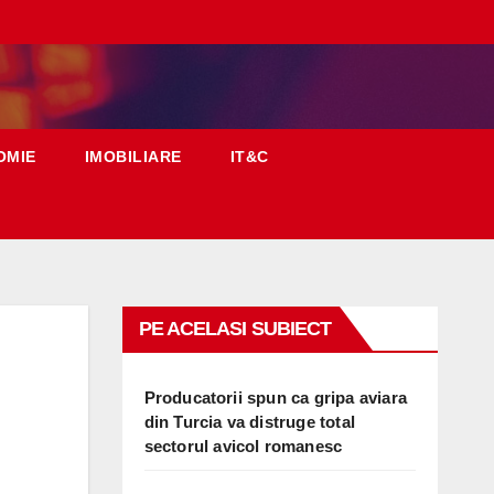
OMIE
IMOBILIARE
IT&C
PE ACELASI SUBIECT
Producatorii spun ca gripa aviara
din Turcia va distruge total
sectorul avicol romanesc