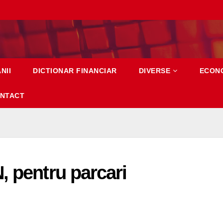
NII
DICTIONAR FINANCIAR
DIVERSE
ECON
NTACT
, pentru parcari