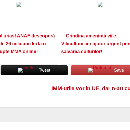
l uriaș! ANAF descoperă
Grindina amenință viile:
de 26 milioane lei la o
Viticultorii cer ajutor urgent pe
lupte MMA online!
salvarea culturilor!
Tweet
Save
IMM-urile vor in UE, dar n-au c