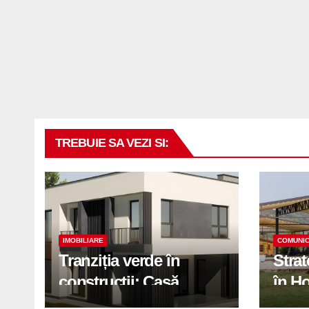
TREBUIE SA VEZI SI:
IMOBILIARE
COMUNIC
Tranziția verde în
Stra
construcții: Casă
în H
modernă cu structură
trans