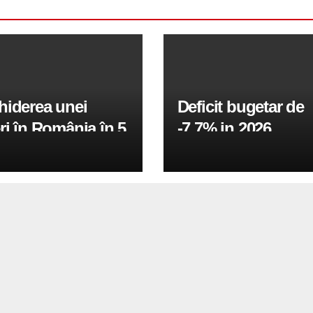
hiderea unei
Deficit bugetar de
ri în România în 5
-7,7% in 2026,
obiectivul pentru 
fiind de 6%