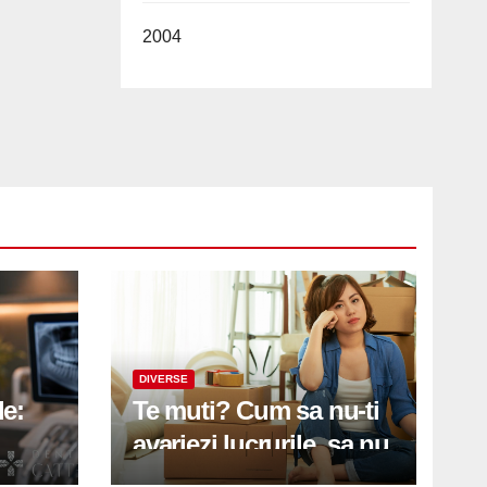
2004
DIVERSE
le:
Te muti? Cum sa nu-ti
avariezi lucrurile, sa nu
etă
zgarii podeaua sau sa