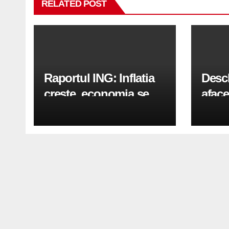
RELATED POST
Raportul ING: Inflatia
Desc
creste, economia se
aface
indreapta spre crestere
pași
in a doua jumatate a
anului 2026