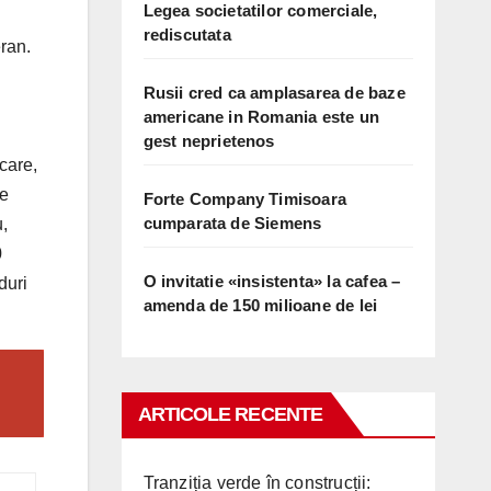
Legea societatilor comerciale,
rediscutata
eran.
Rusii cred ca amplasarea de baze
americane in Romania este un
gest neprietenos
care,
re
Forte Company Timisoara
cumparata de Siemens
u,
0
O invitatie «insistenta» la cafea –
duri
amenda de 150 milioane de lei
ARTICOLE RECENTE
Tranziția verde în construcții: