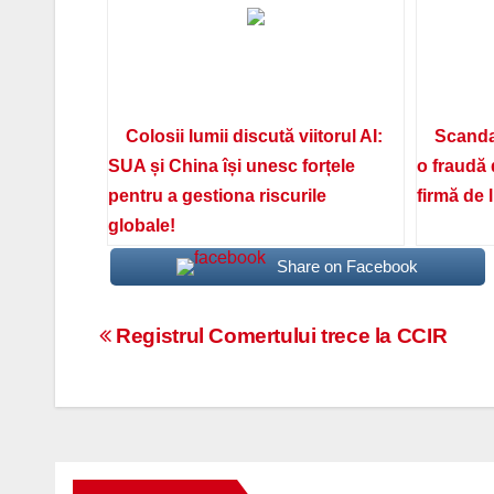
Colosii lumii discută viitorul AI:
Scanda
SUA și China își unesc forțele
o fraudă 
pentru a gestiona riscurile
firmă de 
globale!
Share on Facebook
Navigare
Registrul Comertului trece la CCIR
în
articole