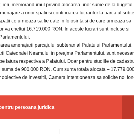
, ieri, memorandumul privind alocarea unor sume de la bugetul
menajare a unor spatii si continuarea lucrarilor la parcajul subt
 spatii ce urmeaza sa fie date in folosinta si de care urmeaza sa
r va cheltui 16.719.000 RON. In aceste lucrari sunt incluse si
 Parlamentului.
rea amenajarii parcajului subteran al Palatului Parlamentului, 
sarii Catedralei Neamului in preajma Parlamentului, sunt necesa
 pe latura respectiva a Palatului. Doar pentru studiile de cadastr
ltui suma de 900.000 RON. Cum suma totala alocata – 17.779.00
obiective de investitii, Camera intentioneaza sa solicite noi fon
pentru persoana juridica