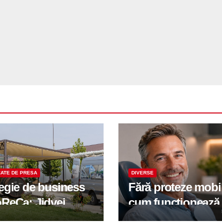
ATE DE PRESA
DIVERSE
tegie de business
Fără proteze mobi
oReCa: Jidvei
cum funcționează
formă terasele în
reabilitarea compl