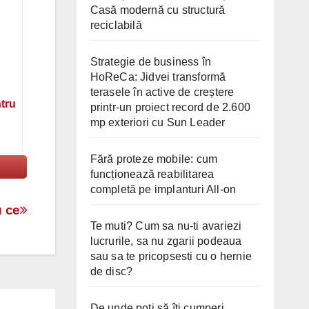
Casă modernă cu structură
reciclabilă
Strategie de business în
HoReCa: Jidvei transformă
terasele în active de creștere
ntru
printr-un proiect record de 2.600
mp exteriori cu Sun Leader
Fără proteze mobile: cum
funcționează reabilitarea
completă pe implanturi All-on
u ce
Te muti? Cum sa nu-ti avariezi
lucrurile, sa nu zgarii podeaua
sau sa te pricopsesti cu o hernie
de disc?
De unde poți să îți cumperi