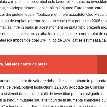
ata a impozitului pe simbol este favorabil statului, nu investitor
final, sa adopte sistemul aplicabil in Uniunea Europeana, care
e cei din pietele locale. “Ipoteza mentinerii actualului Cod Fiscal 
u piata de capital, ar reprezenta un castig clar pentru ca 2006 est
tentati sa intre in piata, in acest moment pe piata fiind prezenti inc
te de dorit ca in acest an sa aiba loc o maximizare a numarului de c
lateasca impozit de doar 1%, in loc de 16%, cat se estimeaza ca 
ta. Mai ales pauza de masa
ransferul titlurilor de valoare dobandite si instrainate in perioada
al pe venit, potrivit Instructiunii 12/2005 adoptate de Comisia
 sistemul de impozite platit de investitori pentru castigurile ne
tati la fonduri mutuale sau alte tipuri de instrumente financiare cu 
s). Castigul sau pierderea din tranzactii se determina la data inche