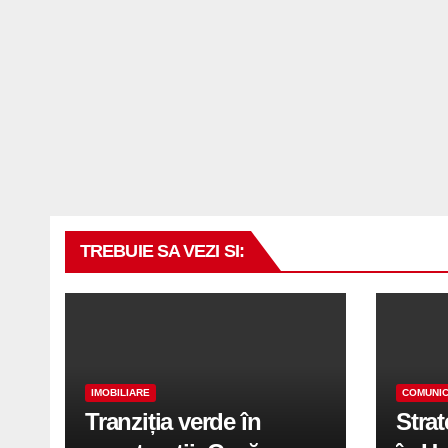
TREBUIE SA VEZI SI:
IMOBILIARE
COMUNIC
Tranziția verde în
Stra