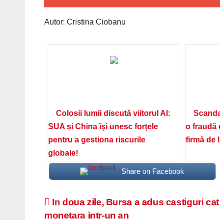
Autor: Cristina Ciobanu
Colosii lumii discută viitorul AI:
Scanda
SUA și China își unesc forțele
o fraudă 
pentru a gestiona riscurile
firmă de 
globale!
Share on Facebook
Navigare
In doua zile, Bursa a adus castiguri cat
monetara intr-un an