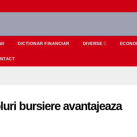
II
DICTIONAR FINANCIAR
DIVERSE
ECONO
NTACT
luri bursiere avantajeaza