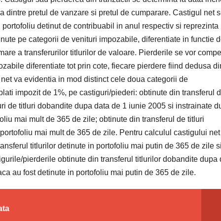
va dintre pretul de vanzare si pretul de cumparare. Castigul net 
 portofoliu detinut de contribuabil in anul respectiv si reprezinta
tinute pe categorii de venituri impozabile, diferentiate in functie 
mare a transferurilor titlurilor de valoare. Pierderile se vor com
ozabile diferentiate tot prin cote, fiecare pierdere fiind dedusa di
net va evidentia in mod distinct cele doua categorii de
 plati impozit de 1%, pe castiguri/piederi: obtinute din transferul 
ruri de titluri dobandite dupa data de 1 iunie 2005 si instrainate 
liu mai mult de 365 de zile; obtinute din transferul de titluri
ortofoliu mai mult de 365 de zile. Pentru calculul castigului net
ansferul titlurilor detinute in portofoliu mai putin de 365 de zile s
rile/pierderile obtinute din transferul titlurilor dobandite dupa
ca au fost detinute in portofoliu mai putin de 365 de zile.
ata