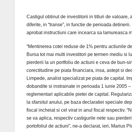
Castigul obtinut de investitorii in titluri de valoare,
diferite, in “transe”, in functie de perioada detinerii
aprobat instructiuni care incearca sa lamureasca mo
“Mentinerea cotei reduse de 1% pentru actiunile de
Bursa tot mai multi investitori pe termen mediu si lu
pierderii la un portfoliu de actiuni e ceva de bun-
corectitudine pe piata financiara, insa, astept si d
Limpede, analist specializat pe piata de capital. Impo
dobandite si instrainate in perioada 1 iunie 2005 – 
reglementari aplicabile pietei de capital. Regulariz
la sfarsitul anului, pe baza declaratiei speciale dep
fiscal incheiat si cel virat in anul fiscal respecti
se va aplica, respectiv castigurile nete sau pierder
portofoliul de actiuni”, ne-a declarat, ieri, Marius