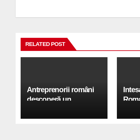
în
articole
RELATED POST
Antreprenorii români
Inte
descoperă un
Roma
„shortcut” financiar:
garan
cum obțin firmele
sprij
finanțări mai rapid fără
orase
să piardă timp în bănci