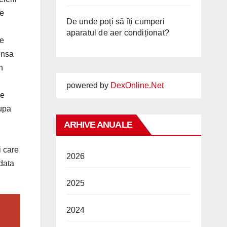
se
De unde poți să îți cumperi
aparatul de aer condiționat?
de
pensa
n
powered by
DexOnline.Net
de
dupa
ARHIVE ANUALE
i care
2026
 data
2025
2024