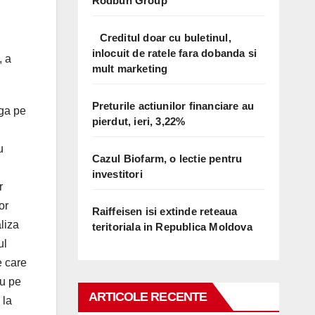
Rodbun Group
Creditul doar cu buletinul,
inlocuit de ratele fara dobanda si
, a
mult marketing
Preturile actiunilor financiare au
aga pe
pierdut, ieri, 3,22%
u
Cazul Biofarm, o lectie pentru
investitori
r
or
Raiffeisen isi extinde reteaua
liza
teritoriala in Republica Moldova
ul
e care
nu pe
ARTICOLE RECENTE
 la