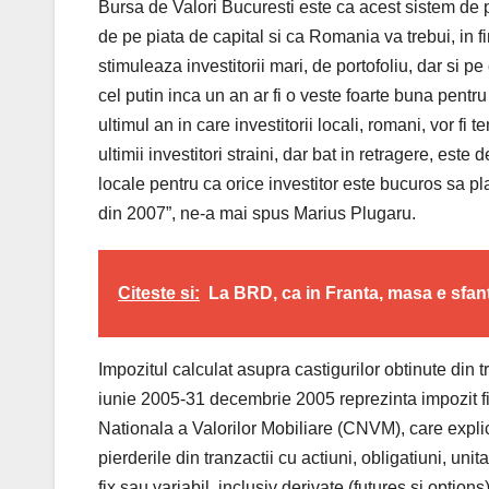
Bursa de Valori Bucuresti este ca acest sistem de pl
de pe piata de capital si ca Romania va trebui, in 
stimuleaza investitorii mari, de portofoliu, dar si p
cel putin inca un an ar fi o veste foarte buna pentr
ultimul an in care investitorii locali, romani, vor fi 
ultimii investitori straini, dar bat in retragere, es
locale pentru ca orice investitor este bucuros sa p
din 2007”, ne-a mai spus Marius Plugaru.
Citeste si:
La BRD, ca in Franta, masa e sfan
Impozitul calculat asupra castigurilor obtinute din t
iunie 2005-31 decembrie 2005 reprezinta impozit fin
Nationala a Valorilor Mobiliare (CNVM), care explica
pierderile din tranzactii cu actiuni, obligatiuni, uni
fix sau variabil, inclusiv derivate (futures si option