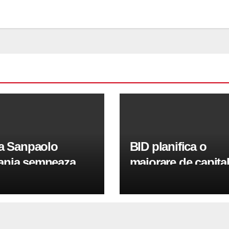
sa Sanpaolo
BID planifica o
nia semneaza
majorare de capita
tii pentru
100 de milioane de
inirea IMM-urilor si
euro in 2026 pentr
lor
sprijini IMM-urile s
sectorul public