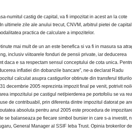
 asa-numitul castig de capital, va fi impozitat in acest an la cote
. In ultimele zile ale anului trecut, CNVM, arbitrul pietei de capital
dalitatea practica de calculare a impozitelor.
tinute mai mult de un an este benefica si va fi in masura sa atr
ng, inclusiv viitoarele fonduri de pensii private, iar deducerea
simt daca e sa respectam sensul conceptului de cota unica. Pentr
educerea inflatiei din dobanzile bancare”, ne-a declarat Radu
zitul calculat asupra castigurilor obtinute din transferul titlurilo
31 decembrie 2005 reprezinta impozit final pe venit, potrivit noil
area impozitului pe castigul net/pierderea pe portofoliu se va rea
use de contribuabil, prin diferenta dintre impozitul datorat pe an
v. “Noutatea absoluta pentru anul 2005 este procedura de impozitar
ile se balanseaza pe fiecare simbol bursier in care s-a investit, 
 Plugaru, General Manager al SSIF Ieba Trust. Opinia brokerilor de