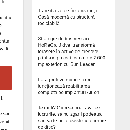
ului
Tranziția verde în construcții:
Casă modernă cu structură
pentru
reciclabilă
e
a
Strategie de business în
onturi
HoReCa: Jidvei transformă
va fi
terasele în active de creștere
printr-un proiect record de 2.600
mp exteriori cu Sun Leader
Fără proteze mobile: cum
funcționează reabilitarea
completă pe implanturi All-on
 1
Te muti? Cum sa nu-ti avariezi
te sau
lucrurile, sa nu zgarii podeaua
sau sa te pricopsesti cu o hernie
venit
de disc?
ierii