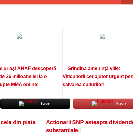
l uriaș! ANAF descoperă
Grindina amenință viile:
de 26 milioane lei la o
Viticultorii cer ajutor urgent pe
lupte MMA online!
salvarea culturilor!
Tweet
Save
 cele din piata
Actionarii SNP asteapta dividend
substantiale