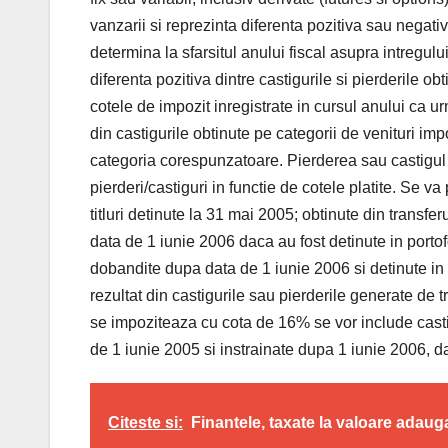
vanzarii si reprezinta diferenta pozitiva sau negati
determina la sfarsitul anului fiscal asupra intregului
diferenta pozitiva dintre castigurile si pierderile ob
cotele de impozit inregistrate in cursul anului ca ur
din castigurile obtinute pe categorii de venituri imp
categoria corespunzatoare. Pierderea sau castigul 
pierderi/castiguri in functie de cotele platite. Se va
titluri detinute la 31 mai 2005; obtinute din transfe
data de 1 iunie 2006 daca au fost detinute in portofo
dobandite dupa data de 1 iunie 2006 si detinute in p
rezultat din castigurile sau pierderile generate de tr
se impoziteaza cu cota de 16% se vor include castigu
de 1 iunie 2005 si instrainate dupa 1 iunie 2006, da
Citeste si:
Finantele, taxate la valoare adaug