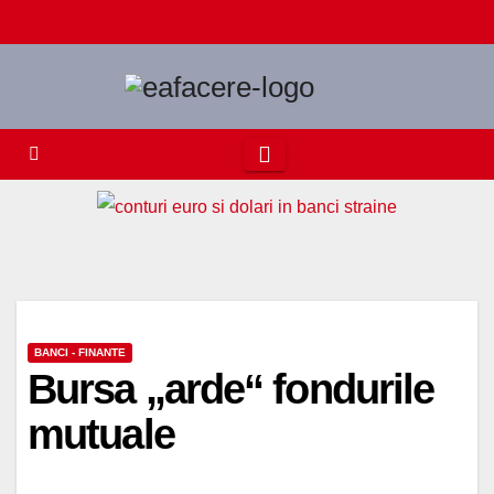
Skip
to
content
BANCI - FINANTE
Bursa „arde“ fondurile
mutuale