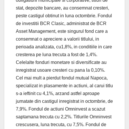
obligatiuni municipale si corporative, titluri de
stat, depozite bancare, au consemnat cresteri,
peste castigul obtinut in luna octombrie. Fondul
de investitii BCR Clasic, administrat de BCR
Asset Management, este singurul fond care a
consemnat o apreciere a valorii titlului, in
perioada analizata, cu1,8%, in conditiile in care
cresterea pe luna trecuta a fost de 1,4%.
Celelalte fonduri monetare si diversificate au
inregistrat usoare cresteri cu pana la 0,10%.
Cel mai mult a pierdut fondul mutual Napoca,
specializat in plasamente in actiuni, al carui titlu
s-a ieftinit cu 4,1%, arzand astfel aproape
jumatate din castigul inregistrat in octombrie, de
7,9%. Fondul de actiuni Omninvest a scazut
saptamana trecuta cu 2,2%. Titlurile Omninvest
crescusera, luna trecuta, cu 7,5%. Fondul de