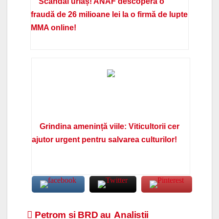
Scandal uriaș! ANAF descoperă o
fraudă de 26 milioane lei la o firmă de lupte
MMA online!
Grindina amenință viile: Viticultorii cer
ajutor urgent pentru salvarea culturilor!
Navigare
Petrom si BRD au
Analistii