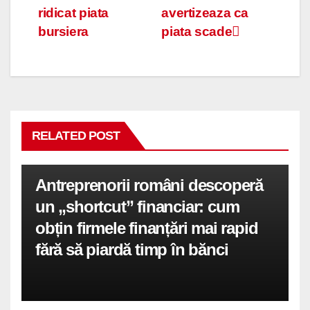
ridicat piata
avertizeaza ca
în
bursiera
piata scade
articole
RELATED POST
Antreprenorii români descoperă
un „shortcut” financiar: cum
obțin firmele finanțări mai rapid
fără să piardă timp în bănci