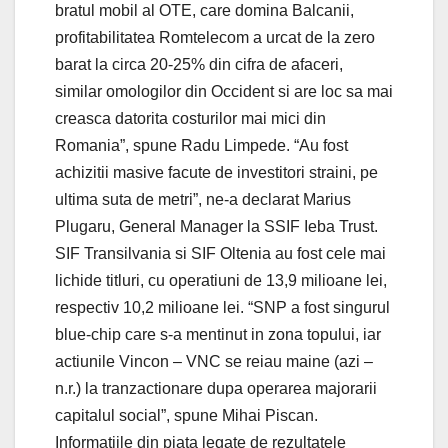
bratul mobil al OTE, care domina Balcanii,
profitabilitatea Romtelecom a urcat de la zero
barat la circa 20-25% din cifra de afaceri,
similar omologilor din Occident si are loc sa mai
creasca datorita costurilor mai mici din
Romania”, spune Radu Limpede. “Au fost
achizitii masive facute de investitori straini, pe
ultima suta de metri”, ne-a declarat Marius
Plugaru, General Manager la SSIF Ieba Trust.
SIF Transilvania si SIF Oltenia au fost cele mai
lichide titluri, cu operatiuni de 13,9 milioane lei,
respectiv 10,2 milioane lei. “SNP a fost singurul
blue-chip care s-a mentinut in zona topului, iar
actiunile Vincon – VNC se reiau maine (azi –
n.r.) la tranzactionare dupa operarea majorarii
capitalul social”, spune Mihai Piscan.
Informatiile din piata legate de rezultatele