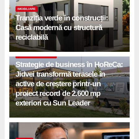
IMOBILIARE
Tranziția verde în construcții:
Casă modernă cu structură
reciclabilă
COMUNICATE DE PRESA
Strategie de business în HoReCa:
Jidvei transformă terasele în
active de creștere printr-un
proiect record de 2.600 mp
exteriori cu Sun Leader