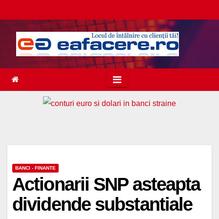
Skip
to
content
BANCI - FINANTE
Actionarii SNP asteapta
dividende substantiale