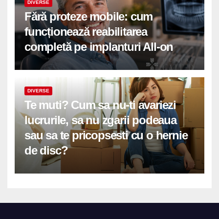
DIVERSE
Fără proteze mobile: cum
funcționează reabilitarea
completă pe implanturi All-on
DIVERSE
Te muti? Cum sa nu-ti avariezi
lucrurile, sa nu zgarii podeaua
sau sa te pricopsesti cu o hernie
de disc?