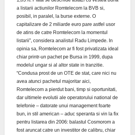
a listarii actiunilor Romtelecom la BVB si,
posibil, in paralel, la burse externe. O
capitalizare de 2 miliarde euro pare astfel usor
de atins de catre Romtelecom la momentul
listarii”, considera analistul Radu Limpede. In
opinia sa, Romtelecom ar fi fost privatizata ideal
chiar printr-un pachet pe Bursa in 1999, dupa
modelul ungar si al altor state in tranzitie.
“Condusa prost de un OTE de stat, care nici nu
avea atunci pachetul majoritar aici,
Romtelecom a pierdut bani, timp si oportunitati,
dar ultimele evolutii ale operatorului national de
telefonie – datorate unui management foarte
bun, in stil american – aduc speranta si vin la fix
pentru listarea din 2006: balastul Cosmorom a
fost aruncat catre un investitor de calibru, chiar