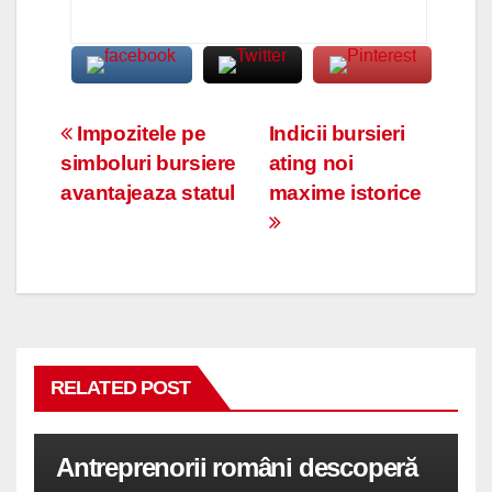
Navigare
Impozitele pe
Indicii bursieri
simboluri bursiere
ating noi
în
avantajeaza statul
maxime istorice
articole
RELATED POST
Antreprenorii români descoperă