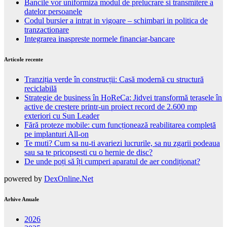
Bancile vor uniformiza modul de prelucrare si transmitere a
datelor persoanele
Codul bursier a intrat in vigoare – schimbari in politica de
tranzactionare
Integrarea inaspreste normele financiar-bancare
Articole recente
Tranziția verde în construcții: Casă modernă cu structură
reciclabilă
Strategie de business în HoReCa: Jidvei transformă terasele în
active de creștere printr-un proiect record de 2.600 mp
exteriori cu Sun Leader
Fără proteze mobile: cum funcționează reabilitarea completă
pe implanturi All-on
Te muti? Cum sa nu-ti avariezi lucrurile, sa nu zgarii podeaua
sau sa te pricopsesti cu o hernie de disc?
De unde poți să îți cumperi aparatul de aer condiționat?
powered by
DexOnline.Net
Arhive Anuale
2026