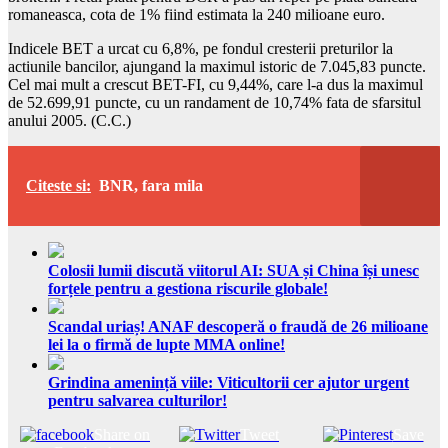
romaneasca, cota de 1% fiind estimata la 240 milioane euro.
Indicele BET a urcat cu 6,8%, pe fondul cresterii preturilor la
actiunile bancilor, ajungand la maximul istoric de 7.045,83 puncte.
Cel mai mult a crescut BET-FI, cu 9,44%, care l-a dus la maximul
de 52.699,91 puncte, cu un randament de 10,74% fata de sfarsitul
anului 2005. (C.C.)
Citeste si:
BNR, fara mila
Colosii lumii discută viitorul AI: SUA și China își unesc
forțele pentru a gestiona riscurile globale!
Scandal uriaș! ANAF descoperă o fraudă de 26 milioane
lei la o firmă de lupte MMA online!
Grindina amenință viile: Viticultorii cer ajutor urgent
pentru salvarea culturilor!
Share on
Tweet
Save