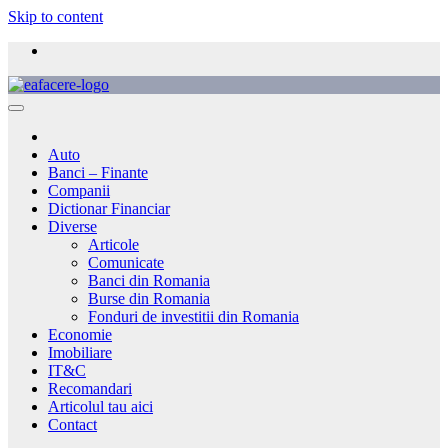
Skip to content
Auto
Banci – Finante
Companii
Dictionar Financiar
Diverse
Articole
Comunicate
Banci din Romania
Burse din Romania
Fonduri de investitii din Romania
Economie
Imobiliare
IT&C
Recomandari
Articolul tau aici
Contact