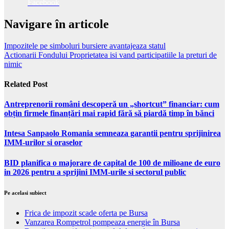
Facebook
Navigare în articole
Impozitele pe simboluri bursiere avantajeaza statul
Actionarii Fondului Proprietatea isi vand participatiile la preturi de
nimic
Related Post
Antreprenorii români descoperă un „shortcut” financiar: cum
obțin firmele finanțări mai rapid fără să piardă timp în bănci
Intesa Sanpaolo Romania semneaza garantii pentru sprijinirea
IMM-urilor si oraselor
BID planifica o majorare de capital de 100 de milioane de euro
in 2026 pentru a sprijini IMM-urile si sectorul public
Pe acelasi subiect
Frica de impozit scade oferta pe Bursa
Vanzarea Rompetrol pompeaza energie în Bursa