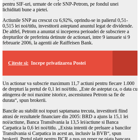
pentru SIF-uri, urmate de cele SNP-Petrom, pe fondul unei
lichiditati bune a pietei.
Actiunile SNP au crescut cu 6,92%, oprindu-se in palierul 0,51-
0,515 lei noi/titlu, investitorii asteptand anuntul legat de dividende.
De altfel, Petrom a anuntat si inceperea perioadei de subscriere a
drepturilor de preferinta detinute de actionari, intre 9 ianuarie si 9
februarie 2006, la agentii ale Raiffeisen Bank.
Citeste si:
Incepe privatizarea Postei
Un actionar va subscrie maximum 11,7 actiuni pentru fiecare 1.000
de drepturi la pretul de 0,1 lei noi/titlu. „Este de asteptat ca, o data cu
atingerea de noi maxime istorice, ascensiunea Petrom sa fie de
durata“, spun brokerii.
Bancile au stabilit noi topuri saptamana trecuta, investitorii fiind
atrasi de rezultatele financiare din 2005: BRD a ajuns la 15,1 lei
noi/actiune, Banca Transilvania la 13,5 lei/actiune si Banca
Carpatica la 0,6 lei noi/titlu. „Exista intentii de preluare a bancilor
Transilvania si Carpatica in acest an, inclusiv la BVB“, spun
brokerii. Pretul platit pentru BCR a pus un reper pe piata bancara