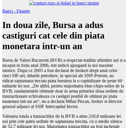
Banci - Finante
In doua zile, Bursa a adus
castiguri cat cele din piata
monetara intr-un an
Bursa de Valori Bucuresti (BVB) a respectat traditia ultimilor ani si a
inceput in forta anul 2006, toti indicii ajungand la noi maxime
istorice. Dupa ce 2005 a fost declarat de brokeri drept anul celor
cinci SIF-uri, titlurile petroliere, in special ale SNP-Petrom, au
ridicat saptamana trecuta piata bursiera la o capitalizare de peste 60
miliarde lei noi. „De altfel, pentru majoritatea blue-chips-urilor de la
BVB, randamentele obtinute doar in urma primelor doua sedinte de
tranzactionare echivaleaza cu castigul posibil de obtinut pe piata
monetara intr-un an“, ne-a declarat Mihai Piscan, broker si director
general adjunct al SSIF Intercapital Invest.
Valoarea totala a tranzactiilor de la BVB a atins 210,8 milioane lei
noi prin cele patru sedinte de saptamana trecuta, cu o medie zilnica
de 52,7 milioane lei noi. Majoritatea tranzactiilor au fost incheiate