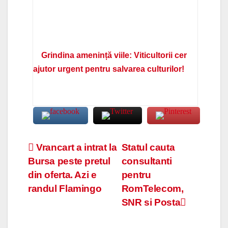
Grindina amenință viile: Viticultorii cer
ajutor urgent pentru salvarea culturilor!
Navigare
Vrancart a intrat la
Statul cauta
Bursa peste pretul
consultanti
în
din oferta. Azi e
pentru
articole
randul Flamingo
RomTelecom,
SNR si Posta