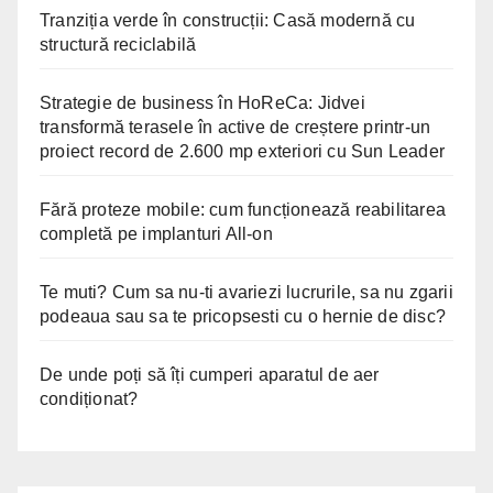
Tranziția verde în construcții: Casă modernă cu
structură reciclabilă
Strategie de business în HoReCa: Jidvei
transformă terasele în active de creștere printr-un
proiect record de 2.600 mp exteriori cu Sun Leader
Fără proteze mobile: cum funcționează reabilitarea
completă pe implanturi All-on
Te muti? Cum sa nu-ti avariezi lucrurile, sa nu zgarii
podeaua sau sa te pricopsesti cu o hernie de disc?
De unde poți să îți cumperi aparatul de aer
condiționat?