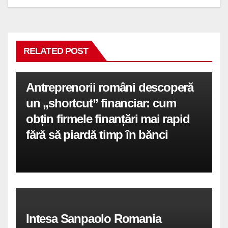
RELATED POST
Antreprenorii români descoperă
un „shortcut” financiar: cum
obțin firmele finanțări mai rapid
fără să piardă timp în bănci
Intesa Sanpaolo Romania