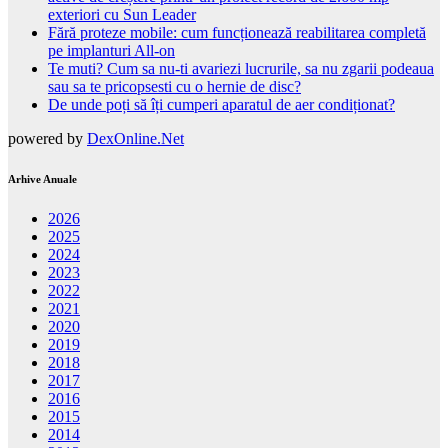
exteriori cu Sun Leader
Fără proteze mobile: cum funcționează reabilitarea completă
pe implanturi All-on
Te muti? Cum sa nu-ti avariezi lucrurile, sa nu zgarii podeaua
sau sa te pricopsesti cu o hernie de disc?
De unde poți să îți cumperi aparatul de aer condiționat?
powered by
DexOnline.Net
Arhive Anuale
2026
2025
2024
2023
2022
2021
2020
2019
2018
2017
2016
2015
2014