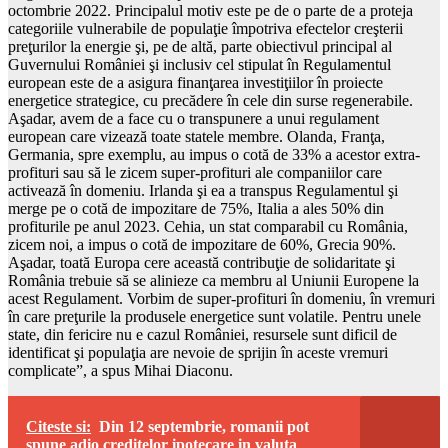
octombrie 2022. Principalul motiv este pe de o parte de a proteja
categoriile vulnerabile de populaţie împotriva efectelor creşterii
preţurilor la energie şi, pe de altă, parte obiectivul principal al
Guvernului României şi inclusiv cel stipulat în Regulamentul
european este de a asigura finanţarea investiţiilor în proiecte
energetice strategice, cu precădere în cele din surse regenerabile.
Aşadar, avem de a face cu o transpunere a unui regulament
european care vizează toate statele membre. Olanda, Franţa,
Germania, spre exemplu, au impus o cotă de 33% a acestor extra-
profituri sau să le zicem super-profituri ale companiilor care
activează în domeniu. Irlanda şi ea a transpus Regulamentul şi
merge pe o cotă de impozitare de 75%, Italia a ales 50% din
profiturile pe anul 2023. Cehia, un stat comparabil cu România,
zicem noi, a impus o cotă de impozitare de 60%, Grecia 90%.
Aşadar, toată Europa cere această contribuţie de solidaritate şi
România trebuie să se alinieze ca membru al Uniunii Europene la
acest Regulament. Vorbim de super-profituri în domeniu, în vremuri
în care preţurile la produsele energetice sunt volatile. Pentru unele
state, din fericire nu e cazul României, resursele sunt dificil de
identificat şi populaţia are nevoie de sprijin în aceste vremuri
complicate”, a spus Mihai Diaconu.
Citeste si:
Din 12 septembrie, romanii pot
spune adio creditelor ipotecare in valuta