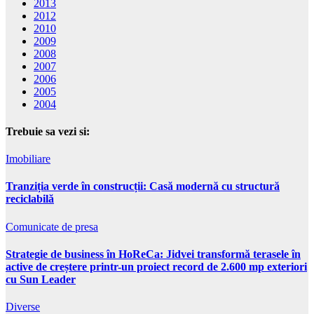
2013
2012
2010
2009
2008
2007
2006
2005
2004
Trebuie sa vezi si:
Imobiliare
Tranziția verde în construcții: Casă modernă cu structură
reciclabilă
Comunicate de presa
Strategie de business în HoReCa: Jidvei transformă terasele în
active de creștere printr-un proiect record de 2.600 mp exteriori
cu Sun Leader
Diverse