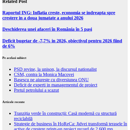
Related Post
Raportul ING: Inflatia creste, economia se indreapta spre
crestere in a doua jumatate a anului 2026
Deschiderea unei afaceri în România în 5 pași
Deficit bugetar de -7,7% in 2026, obiectivul pentru 2026 fiind
de 6%
Pe acelasi subiect
PSD revine, la unison, la discursul nationalist
CSM, contra la Monica Macovei
Basescu ne aiureste cu diversiunea ONU
Deficit de experti in managementul de proiect
Pretul petrolului a scazut
Articole recente
Tranziția verde în construcții: Casă modernă cu structură
reciclabilă
Strategie de business în HoReCa: Jidvei transformă terasele în
active de creștere printr-un proiect record de 2.600 mp