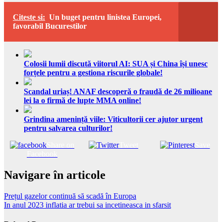
Citeste si:
Un buget pentru linistea Europei,
favorabil Bucurestilor
Colosii lumii discută viitorul AI: SUA și China își unesc
forțele pentru a gestiona riscurile globale!
Scandal uriaș! ANAF descoperă o fraudă de 26 milioane
lei la o firmă de lupte MMA online!
Grindina amenință viile: Viticultorii cer ajutor urgent
pentru salvarea culturilor!
Share on
Tweet
Save
Facebook
Navigare în articole
Prețul gazelor continuă să scadă în Europa
In anul 2023 inflatia ar trebui sa incetineasca in sfarsit