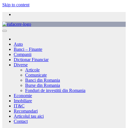
Skip to content
Auto
Banci – Finante
Companii
Dictionar Financiar
Diverse
Articole
Comunicate
Banci din Romania
Burse din Romania
Fonduri de investitii din Romania
Economie
Imobiliare
IT&C
Recomandari
Articolul tau aici
Contact