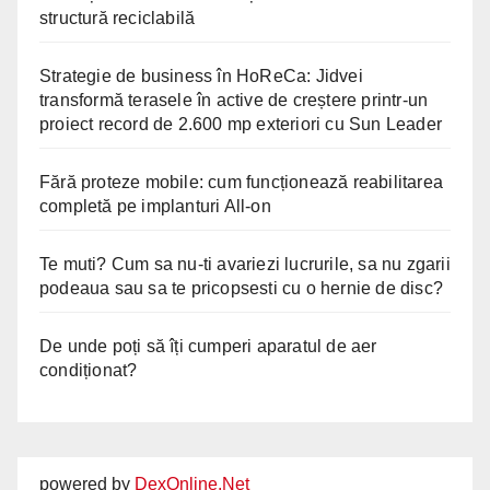
structură reciclabilă
Strategie de business în HoReCa: Jidvei
transformă terasele în active de creștere printr-un
proiect record de 2.600 mp exteriori cu Sun Leader
Fără proteze mobile: cum funcționează reabilitarea
completă pe implanturi All-on
Te muti? Cum sa nu-ti avariezi lucrurile, sa nu zgarii
podeaua sau sa te pricopsesti cu o hernie de disc?
De unde poți să îți cumperi aparatul de aer
condiționat?
powered by
DexOnline.Net