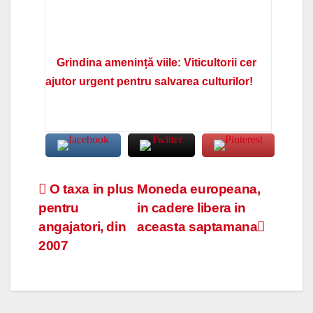
Grindina amenință viile: Viticultorii cer
ajutor urgent pentru salvarea culturilor!
Navigare
O taxa in plus
Moneda europeana,
pentru
in cadere libera in
în
angajatori, din
aceasta saptamana
articole
2007