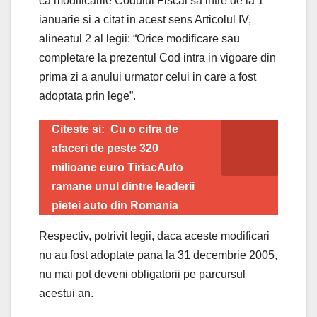
ca modificarile Codului Fiscal sa intre de la 1
ianuarie si a citat in acest sens Articolul IV,
alineatul 2 al legii: “Orice modificare sau
completare la prezentul Cod intra in vigoare din
prima zi a anului urmator celui in care a fost
adoptata prin lege”.
Citeste si:
Cu o cifra de
afaceri de peste 320
milioane euro TiriacAuto
ramane unul dintre leaderii
pietei auto din Romania
Respectiv, potrivit legii, daca aceste modificari
nu au fost adoptate pana la 31 decembrie 2005,
nu mai pot deveni obligatorii pe parcursul
acestui an.