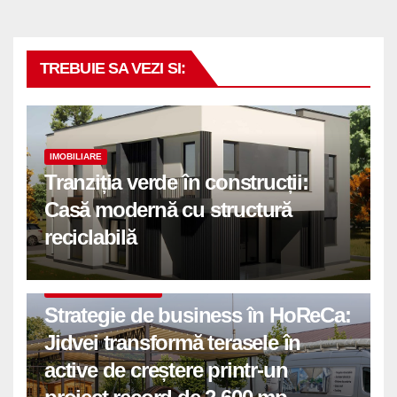
TREBUIE SA VEZI SI:
IMOBILIARE
Tranziția verde în construcții:
Casă modernă cu structură
reciclabilă
COMUNICATE DE PRESA
Strategie de business în HoReCa:
Jidvei transformă terasele în
active de creștere printr-un