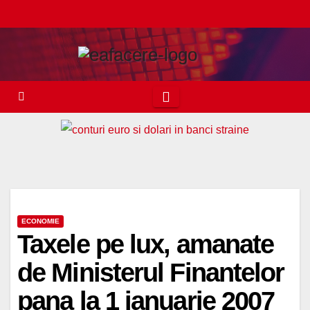
Skip
to
content
ECONOMIE
Taxele pe lux, amanate
de Ministerul Finantelor
pana la 1 ianuarie 2007