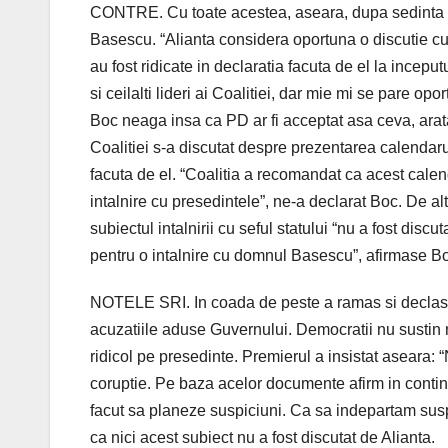
CONTRE. Cu toate acestea, aseara, dupa sedinta Co
Basescu. “Alianta considera oportuna o discutie cu
au fost ridicate in declaratia facuta de el la incep
si ceilalti lideri ai Coalitiei, dar mie mi se pare opo
Boc neaga insa ca PD ar fi acceptat asa ceva, aratan
Coalitiei s-a discutat despre prezentarea calendar
facuta de el. “Coalitia a recomandat ca acest calenda
intalnire cu presedintele”, ne-a declarat Boc. De alt
subiectul intalnirii cu seful statului “nu a fost disc
pentru o intalnire cu domnul Basescu”, afirmase B
NOTELE SRI. In coada de peste a ramas si declasi
acuzatiile aduse Guvernului. Democratii nu sustin n
ridicol pe presedinte. Premierul a insistat aseara
coruptie. Pe baza acelor documente afirm in continu
facut sa planeze suspiciuni. Ca sa indepartam sus
ca nici acest subiect nu a fost discutat de Alianta.