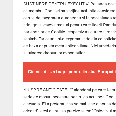
SUSTINERE PENTRU EXECUTIV. Pe langa aceste do
ca membrii Coalitiei sa sprijine actiunile considerat
cerute de integrarea europeana si la necesitatea re
adaugat si cateva masuri pentru care liderii Partid
partenerilor de Coalitie, respectiv asigurarea transp
schimb, Tariceanu si-a exprimat indoiala ca solici
de baza ar putea avea aplicabilitate. Nici umederisti
sustinerea drepturilor minoritatilor.
Citeste si:
Un buget pentru linistea Europei, 
NU SPRE ANTICIPATE. “Calendarul pe care l-am prop
serie de masuri necesare pentru ca actiunea Coaliti
discutata. El a preferat insa sa mai lase o portita 
oricand”, desi a tinut sa precizeze ca: “Obiectivul 