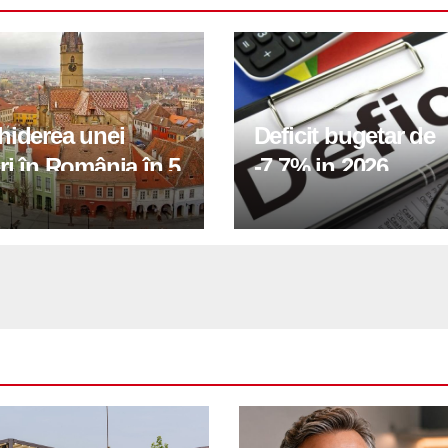
hiderea unei
Deficit bugetar de
ri în România în 5
-7,7% in 2026,
obiectivul pentru 
fiind de 6%