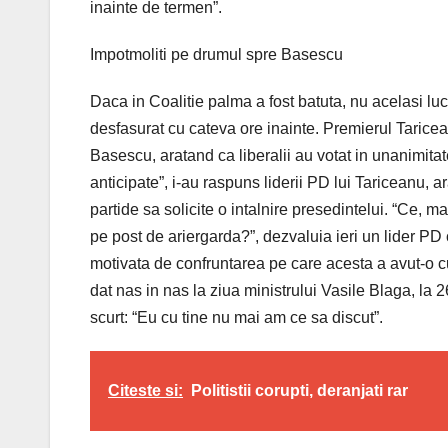
inainte de termen”.
Impotmoliti pe drumul spre Basescu
Daca in Coalitie palma a fost batuta, nu acelasi l
desfasurat cu cateva ore inainte. Premierul Tarice
Basescu, aratand ca liberalii au votat in unanimitat
anticipate”, i-au raspuns liderii PD lui Tariceanu, 
partide sa solicite o intalnire presedintelui. “Ce, m
pe post de ariergarda?”, dezvaluia ieri un lider PD ca
motivata de confruntarea pe care acesta a avut-o c
dat nas in nas la ziua ministrului Vasile Blaga, la
scurt: “Eu cu tine nu mai am ce sa discut”.
Citeste si:
Politistii corupti, deranjati rar