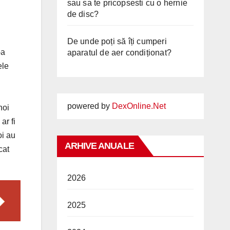
sau sa te pricopsesti cu o hernie
de disc?
De unde poți să îți cumperi
-a
aparatul de aer condiționat?
ele
powered by
DexOnline.Net
noi
ar fi
oi au
ARHIVE ANUALE
cat
2026
2025