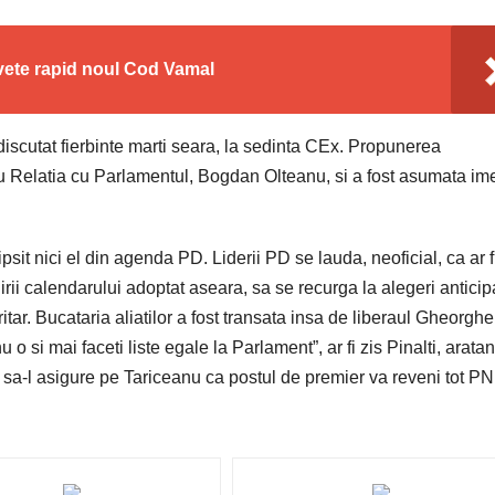
nvete rapid noul Cod Vamal
discutat fierbinte marti seara, la sedinta CEx. Propunerea
ntru Relatia cu Parlamentul, Bogdan Olteanu, si a fost asumata im
sit nici el din agenda PD. Liderii PD se lauda, neoficial, ca ar f
irii calendarului adoptat aseara, sa se recurga la alegeri anticip
ar. Bucataria aliatilor a fost transata insa de liberaul Gheorghe
 nu o si mai faceti liste egale la Parlament”, ar fi zis Pinalti, arata
i sa-l asigure pe Tariceanu ca postul de premier va reveni tot PNL