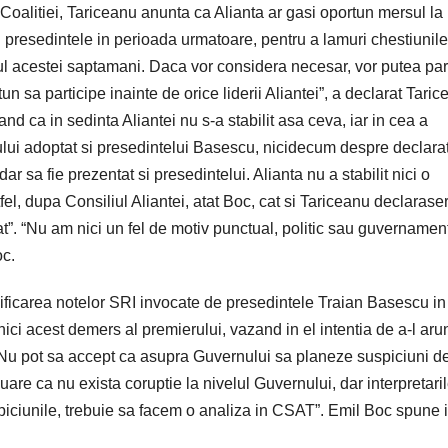
alitiei, Tariceanu anunta ca Alianta ar gasi oportun mersul la
 presedintele in perioada urmatoare, pentru a lamuri chestiunile
utul acestei saptamani. Daca vor considera necesar, vor putea par
rtun sa participe inainte de orice liderii Aliantei”, a declarat Taric
d ca in sedinta Aliantei nu s-a stabilit asa ceva, iar in cea a
ului adoptat si presedintelui Basescu, nicidecum despre declara
r sa fie prezentat si presedintelui. Alianta nu a stabilit nici o
fel, dupa Consiliul Aliantei, atat Boc, cat si Tariceanu declarase
utat”. “Nu am nici un fel de motiv punctual, politic sau guvernamen
oc.
ficarea notelor SRI invocate de presedintele Traian Basescu in
ici acest demers al premierului, vazand in el intentia de a-l aru
: “Nu pot sa accept ca asupra Guvernului sa planeze suspiciuni d
are ca nu exista coruptie la nivelul Guvernului, dar interpretari
piciunile, trebuie sa facem o analiza in CSAT”. Emil Boc spune 