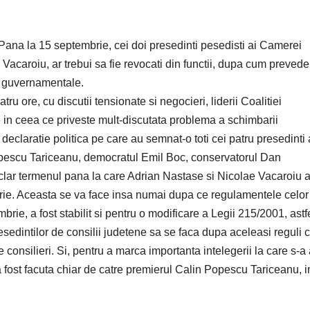
Pana la 15 septembrie, cei doi presedinti pesedisti ai Camerei
Vacaroiu, ar trebui sa fie revocati din functii, dupa cum prevede
ei guvernamentale.
atru ore, cu discutii tensionate si negocieri, liderii Coalitiei
 in ceea ce priveste mult-discutata problema a schimbarii
declaratie politica pe care au semnat-o toti cei patru presedinti 
 Popescu Tariceanu, democratul Emil Boc, conservatorul Dan
 clar termenul pana la care Adrian Nastase si Nicolae Vacaroiu a
brie. Aceasta se va face insa numai dupa ce regulamentele celo
rie, a fost stabilit si pentru o modificare a Legii 215/2001, astf
resedintilor de consilii judetene sa se faca dupa aceleasi reguli c
 consilieri. Si, pentru a marca importanta intelegerii la care s-a
a fost facuta chiar de catre premierul Calin Popescu Tariceanu, i