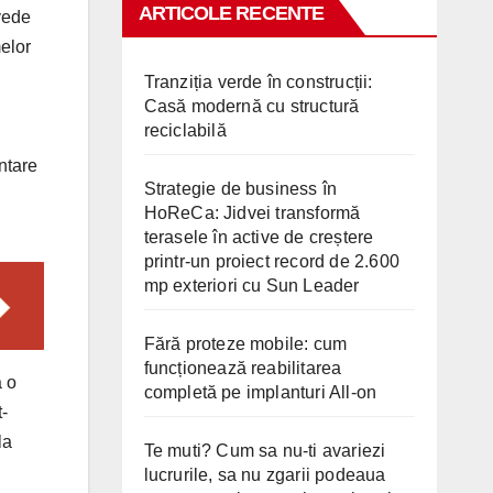
ARTICOLE RECENTE
vede
melor
Tranziția verde în construcții:
Casă modernă cu structură
reciclabilă
ntare
Strategie de business în
HoReCa: Jidvei transformă
terasele în active de creștere
printr-un proiect record de 2.600
mp exteriori cu Sun Leader
Fără proteze mobile: cum
funcționează reabilitarea
a o
completă pe implanturi All-on
t-
la
Te muti? Cum sa nu-ti avariezi
lucrurile, sa nu zgarii podeaua