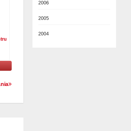
2006
2005
2004
ntru
ania