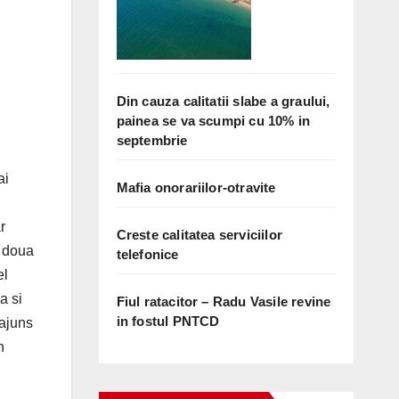
Din cauza calitatii slabe a graului,
painea se va scumpi cu 10% in
septembrie
ai
Mafia onorariilor-otravite
r
Creste calitatea serviciilor
r doua
telefonice
el
a si
Fiul ratacitor – Radu Vasile revine
in fostul PNTCD
 ajuns
n