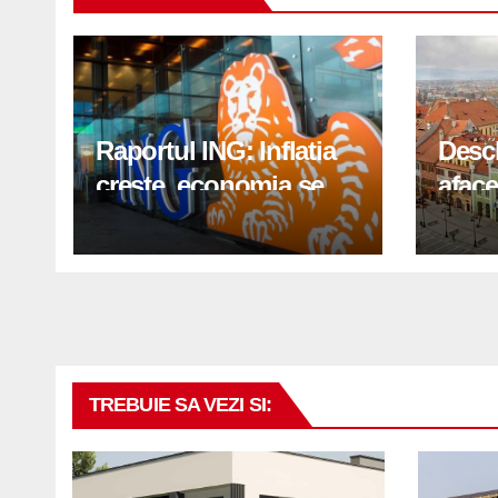
Raportul ING: Inflatia
Desc
creste, economia se
aface
indreapta spre crestere
pași
in a doua jumatate a
anului 2026
TREBUIE SA VEZI SI: