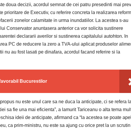
ua decizii, acordul semnat de cei patru presedinti mai pre
e prioritare de Executiv, cu referire concreta la realizarea refor
facerii zonelor calamitate in urma inundatiilor. La acestea s-au
ului Conservator anuntasera anterior ca vor solicita sustinere
arentei declararii averilor si sustinerea capitalului autohton. In
tarea PC de reducere la zero a TVA-ului aplicat produselor alime
i nu au fost lasati pe dinafara, acordul facand referire si la
favorabil Bucurestilor
us nu este unul care sa ne duca la anticipate, ci se refera l
ei sa fie una mai eficienta”, a lamurit Tariceanu o alta tema mul
deschisa ideii de anticipate, afirmand ca “la acestea se poate ape
meu, ca prim-ministru, nu este sa ajung cu orice pret la un scrutin