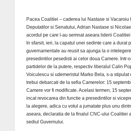
Pacea Coalitiei – caderea lui Nastase si Vacaroiu 
Deputatilor si Senatului, Adrian Nastase si Nicolae 
acordul pe care l-au semnat aseara liderii Coaliti
In sfarsit, ieri, la capatul unei sedinte care a durat p
guvernamentale au reusit sa ajunga la o intelegere
presedintilor pesedisti ai celor doua Camere. Intr-o 
partidelor de la putere, respectiv liberalul Calin
Voiculescu si udemeristul Marko Bela, s-a stipulat
trebui debarcati de la sefia Camerelor: 15 septem
Camere vor fi modificate. Acelasi termen, 15 septemb
incat revocarea din functie a presedintilor si vicep
la alegere, adica cu votul a jumatate plus unu dintre
aseara, declaratia de la finalul CNC-ului Coalitiei 
sediul Guvernului.