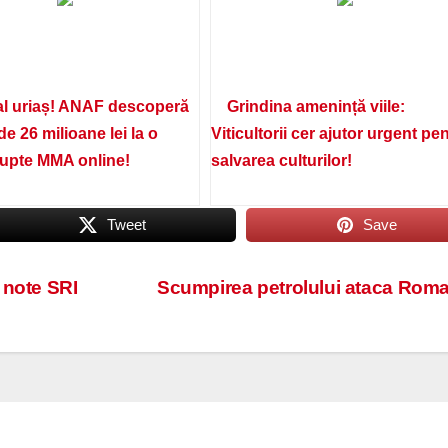
l uriaș! ANAF descoperă
Grindina amenință viile:
de 26 milioane lei la o
Viticultorii cer ajutor urgent pe
lupte MMA online!
salvarea culturilor!
Tweet
Save
 note SRI
Scumpirea petrolului ataca Rom