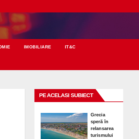
OMIE
IMOBILIARE
IT&C
PE ACELASI SUBIECT
Grecia
speră în
relansarea
turismului