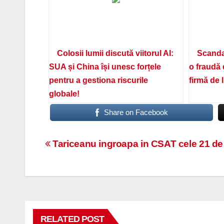
Colosii lumii discută viitorul AI:
Scanda
SUA și China își unesc forțele
o fraudă 
pentru a gestiona riscurile
firmă de 
globale!
Share on Facebook
Navigare
Tariceanu ingroapa in CSAT cele 21 de
în
articole
RELATED POST