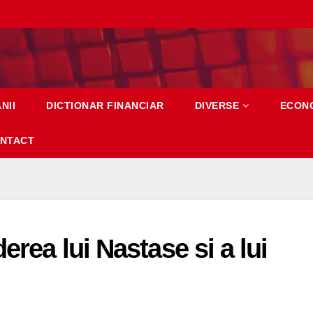
NII
DICTIONAR FINANCIAR
DIVERSE
ECON
NTACT
erea lui Nastase si a lui