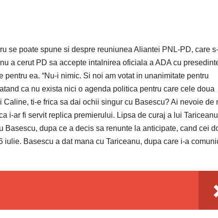
ucru se poate spune si despre reuniunea Aliantei PNL-PD, care s
anu a cerut PD sa accepte intalnirea oficiala a ADA cu presedint
e pentru ea. “Nu-i nimic. Si noi am votat in unanimitate pentru
aratand ca nu exista nici o agenda politica pentru care cele doua
ai Caline, ti-e frica sa dai ochii singur cu Basescu? Ai nevoie de 
 i-ar fi servit replica premierului. Lipsa de curaj a lui Tariceanu 
u Basescu, dupa ce a decis sa renunte la anticipate, cand cei d
 26 iulie. Basescu a dat mana cu Tariceanu, dupa care i-a comuni