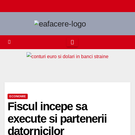
Skip
to
content
ECONOMIE
Fiscul incepe sa
execute si partenerii
datornicilor