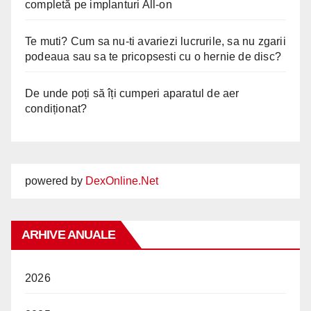
completă pe implanturi All-on
Te muti? Cum sa nu-ti avariezi lucrurile, sa nu zgarii
podeaua sau sa te pricopsesti cu o hernie de disc?
De unde poți să îți cumperi aparatul de aer
condiționat?
powered by
DexOnline.Net
ARHIVE ANUALE
2026