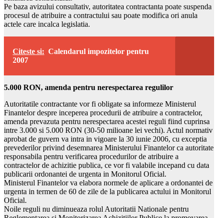
Pe baza avizului consultativ, autoritatea contractanta poate suspenda
procesul de atribuire a contractului sau poate modifica ori anula
actele care incalca legislatia.
Citeste si:
Calendarul impozitelor pentru
2007
5.000 RON, amenda pentru nerespectarea regulilor
Autoritatile contractante vor fi obligate sa informeze Ministerul
Finantelor despre inceperea procedurii de atribuire a contractelor,
amenda prevazuta pentru nerespectarea acestei reguli fiind cuprinsa
intre 3.000 si 5.000 RON (30-50 milioane lei vechi). Actul normativ
aprobat de guvern va intra in vigoare la 30 iunie 2006, cu exceptia
prevederilor privind desemnarea Ministerului Finantelor ca autoritate
responsabila pentru verificarea procedurilor de atribuire a
contractelor de achizitie publica, ce vor fi valabile incepand cu data
publicarii ordonantei de urgenta in Monitorul Oficial.
Ministerul Finantelor va elabora normele de aplicare a ordonantei de
urgenta in termen de 60 de zile de la publicarea actului in Monitorul
Oficial.
Noile reguli nu diminueaza rolul Autoritatii Nationale pentru
Reglementarea si Monitorizarea Achizitiilor Publice la promovarea