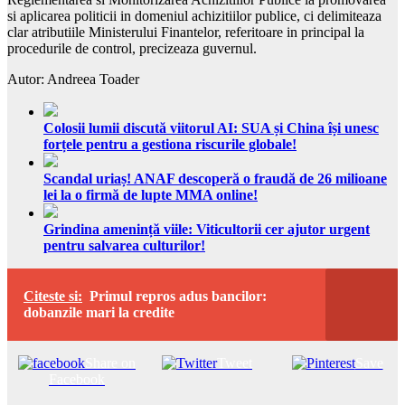
si aplicarea politicii in domeniul achizitiilor publice, ci delimiteaza
clar atributiile Ministerului Finantelor, referitoare in principal la
procedurile de control, precizeaza guvernul.
Autor: Andreea Toader
Colosii lumii discută viitorul AI: SUA și China își unesc
forțele pentru a gestiona riscurile globale!
Scandal uriaș! ANAF descoperă o fraudă de 26 milioane
lei la o firmă de lupte MMA online!
Grindina amenință viile: Viticultorii cer ajutor urgent
pentru salvarea culturilor!
Citeste si:
Primul repros adus bancilor:
dobanzile mari la credite
Share on
Tweet
Save
Facebook