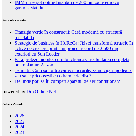
IMM-urile pot obtine finantari de 200 milioane euro cu
garantia statului
Articole recente
Tranziția verde în construcții: Casă modernă cu structură
reciclabilă
Strategie de business în HoReCa: Jidvei transformă terasele în
active de creștere printr-un proiect record de 2.600 mp
exteriori cu Sun Leader
Fără proteze mobile: cum funcționează reabilitarea completă
pe implanturi All-on
Te muti? Cum sa nu-ti avariezi lucrurile, sa nu zgarii podeaua
sau sa te pricopsesti cu o hernie de disc?
De unde poți să îți cumperi aparatul de aer condiționat?
powered by
DexOnline.Net
Arhive Anuale
2026
2025
2024
2023