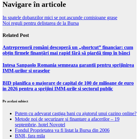
Navigare în articole
In spatele dobanzilor mici se pot ascunde comisioane grase
Noi reguli pentru delistarea de la Bursa
Related Post
Antreprenorii români descoperă un „shortcut” financiar: cum
obțin firmele finanțări mai rapid fără să piardă timp în bănci
Intesa Sanpaolo Romania semneaza garantii pentru sprijinirea
IMM-urilor si oraselor
BID planifica o majorare de capital de 100 de milioane de euro
in 2026 pentru a sprijini IMM-urile si sectorul public
Pe acelasi subiect
Putem cu adevarat castiga bani cu ajutorul unui cazino online?
Metode noi de securizare si finantare a afacerilor – 19
septembrie, hotel Novotel
Fondul Proprietatea va fi listat la Bursa din 2006
BNR, fara mila