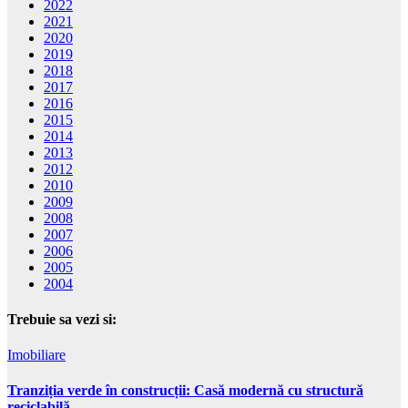
2022
2021
2020
2019
2018
2017
2016
2015
2014
2013
2012
2010
2009
2008
2007
2006
2005
2004
Trebuie sa vezi si:
Imobiliare
Tranziția verde în construcții: Casă modernă cu structură
reciclabilă