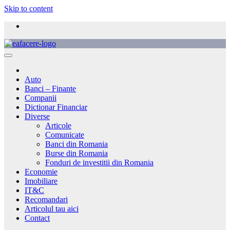
Skip to content
Auto
Banci – Finante
Companii
Dictionar Financiar
Diverse
Articole
Comunicate
Banci din Romania
Burse din Romania
Fonduri de investitii din Romania
Economie
Imobiliare
IT&C
Recomandari
Articolul tau aici
Contact