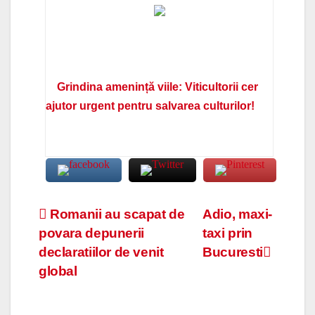
Grindina amenință viile: Viticultorii cer
ajutor urgent pentru salvarea culturilor!
Navigare
Romanii au scapat de
Adio, maxi-
povara depunerii
taxi prin
în
declaratiilor de venit
Bucuresti
articole
global