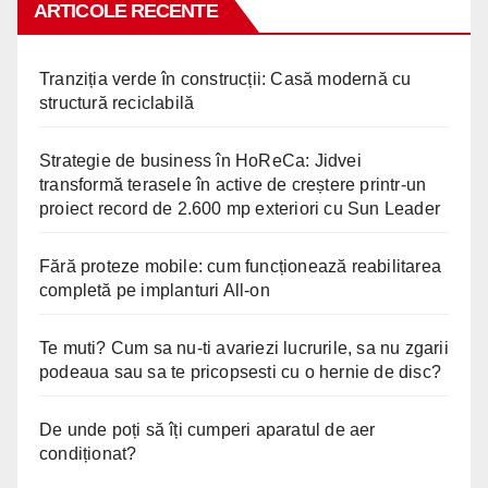
ARTICOLE RECENTE
Tranziția verde în construcții: Casă modernă cu
structură reciclabilă
Strategie de business în HoReCa: Jidvei
transformă terasele în active de creștere printr-un
proiect record de 2.600 mp exteriori cu Sun Leader
Fără proteze mobile: cum funcționează reabilitarea
completă pe implanturi All-on
Te muti? Cum sa nu-ti avariezi lucrurile, sa nu zgarii
podeaua sau sa te pricopsesti cu o hernie de disc?
De unde poți să îți cumperi aparatul de aer
condiționat?