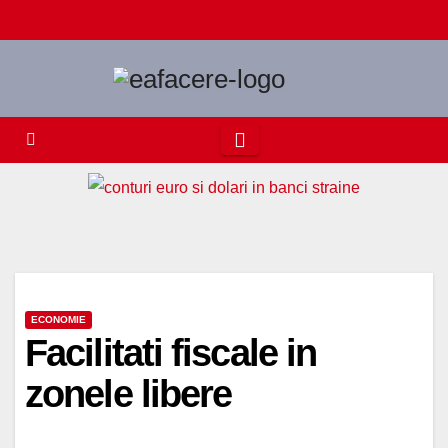
Skip
to
content
ECONOMIE
Facilitati fiscale in
zonele libere