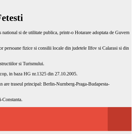
etesti
 national si de utilitate publica, printr-o Hotarare adoptata de Guvern
 persoane fizice si consilii locale din judetele Ilfov si Calarasi si din
ructiilor si Turismului.
t scop, in baza HG nr.1325 din 27.10.2005.
ean are traseul principal: Berlin-Nurnberg-Praga-Budapesta-
i-Constanta.