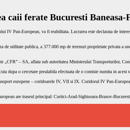
 caii ferate Bucuresti Baneasa-F
i IV Pan-European, va fi reabilitata. Lucrarea este declarata de interes
a de utilitate publica, a 377.000 mp de terenuri proprietate privata a unor
 „CFR” – SA, aflata sub autoritatea Ministerului Transporturilor, Const
facuta dupa o cercetare prealabila efectuata de o comisie numita in aces
 transport europene – coridoarele IV, VII si IX. Coridorul IV Pan-Europ
uropean are traseul principal: Curtici-Arad-Sighisoara-Brasov-Bucurest