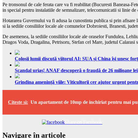
Pe tronsonul de cale ferata care va fi reabilitat (Bucuresti Baneasa-Fet
in special pentru instalatiile de semnalizare, telecomunicatii si linie de
Hotararea Guvernului va fi adusa la cunostinta publica si prin afisare la 
si la sediile consiliilor locale ale comunelor Dobroiesti, Branesti, judet
De asemenea, la sediile consiliilor locale ale oraselor Fundulea, Lehli
Dragos Voda, Dragalina, Petrisoru, Stefan cel Mare, judetul Calarasi si 
Colosii lumii discută viitorul AI: SUA și China își unesc forț
Scandal uriaș! ANAF descoperă o fraudă de 26 milioane lei
Grindina amenință viile: Viticultorii cer ajutor urgent pentr
Citeste si:
Un apartament de 10mp de inchiriat pentru mai puti
Share on Facebook
Navigare în articole