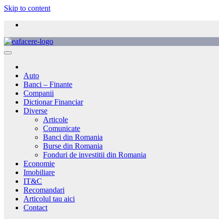
Skip to content
Auto
Banci – Finante
Companii
Dictionar Financiar
Diverse
Articole
Comunicate
Banci din Romania
Burse din Romania
Fonduri de investitii din Romania
Economie
Imobiliare
IT&C
Recomandari
Articolul tau aici
Contact