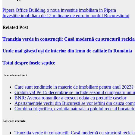
Pipera Office Building o noua investitie imobiliara in Pipera
Investitie imobiliara de 12 milioane de euro in nordul Bucurestiului
Related Post
Tranziția verde în construcții: Casă modernă cu structură recicla
Unde mai găsești uși de interior din lemn de calitate în România
Totul despre fosele septice
Pe acelasi subiect
Care sunt tendintele in materie de imobiliare pentru anul 2023?
Grabiti-va! Pe 15 decembrie se inchide sezonul cumpararii unui
BNR: Averea romanilor a crescut odata cu preturile caselor
Apartamentele vechi din Bucuresti se vor ieftini din cauza comp
Combina frigorifica, evolutia naturala a polului rece al bucatarie
Articole recente
Tranziția verde în construcții: Casă modernă cu structură recicla