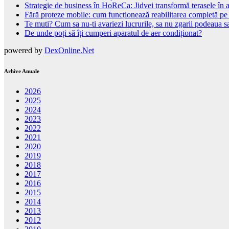
Strategie de business în HoReCa: Jidvei transformă terasele în a
Fără proteze mobile: cum funcționează reabilitarea completă pe
Te muti? Cum sa nu-ti avariezi lucrurile, sa nu zgarii podeaua sa
De unde poți să îți cumperi aparatul de aer condiționat?
powered by
DexOnline.Net
Arhive Anuale
2026
2025
2024
2023
2022
2021
2020
2019
2018
2017
2016
2015
2014
2013
2012