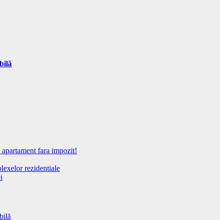
bilă
 apartament fara impozit!
lexelor rezidentiale
i
bilă