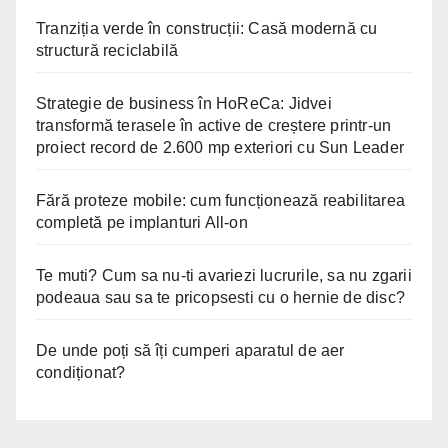
Tranziția verde în construcții: Casă modernă cu
structură reciclabilă
Strategie de business în HoReCa: Jidvei
transformă terasele în active de creștere printr-un
proiect record de 2.600 mp exteriori cu Sun Leader
Fără proteze mobile: cum funcționează reabilitarea
completă pe implanturi All-on
Te muti? Cum sa nu-ti avariezi lucrurile, sa nu zgarii
podeaua sau sa te pricopsesti cu o hernie de disc?
De unde poți să îți cumperi aparatul de aer
condiționat?