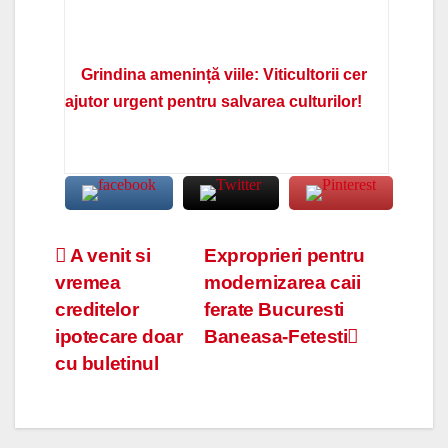
Grindina amenință viile: Viticultorii cer
ajutor urgent pentru salvarea culturilor!
Navigare
A venit si
Exproprieri pentru
vremea
modernizarea caii
în
creditelor
ferate Bucuresti
articole
ipotecare doar
Baneasa-Fetesti
cu buletinul