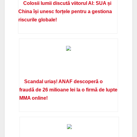
Colosii lumii discută viitorul AI: SUA și
China își unesc forțele pentru a gestiona
riscurile globale!
Scandal uriaș! ANAF descoperă o
fraudă de 26 milioane lei la o firmă de lupte
MMA online!