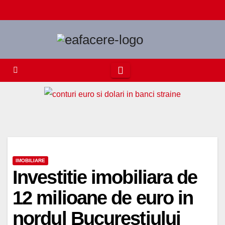
Skip
to
content
IMOBILIARE
Investitie imobiliara de
12 milioane de euro in
nordul Bucurestiului