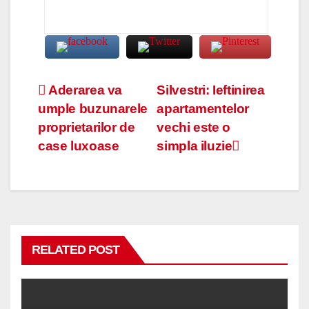
Navigare
Aderarea va
Silvestri: Ieftinirea
umple buzunarele
apartamentelor
în
proprietarilor de
vechi este o
articole
case luxoase
simpla iluzie
RELATED POST