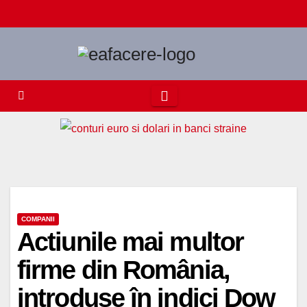
Skip
to
content
COMPANII
Actiunile mai multor
firme din România,
introduse în indici Dow