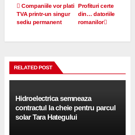
Navigare
Companiile vor plati
Profituri certe
TVA printr-un singur
din… datoriile
în
sediu permanent
romanilor
articole
RELATED POST
Hidroelectrica semneaza
contractul la cheie pentru parcul
solar Tara Hategului