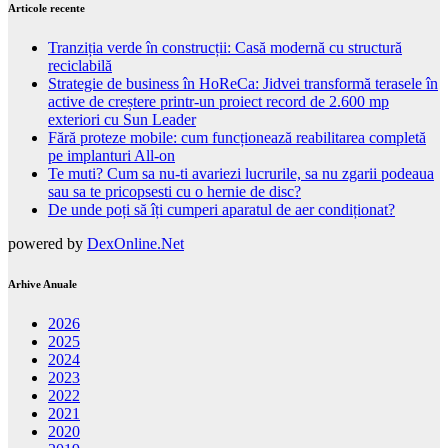
Articole recente
Tranziția verde în construcții: Casă modernă cu structură
reciclabilă
Strategie de business în HoReCa: Jidvei transformă terasele în
active de creștere printr-un proiect record de 2.600 mp
exteriori cu Sun Leader
Fără proteze mobile: cum funcționează reabilitarea completă
pe implanturi All-on
Te muti? Cum sa nu-ti avariezi lucrurile, sa nu zgarii podeaua
sau sa te pricopsesti cu o hernie de disc?
De unde poți să îți cumperi aparatul de aer condiționat?
powered by
DexOnline.Net
Arhive Anuale
2026
2025
2024
2023
2022
2021
2020