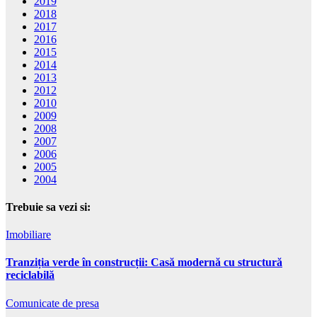
2019
2018
2017
2016
2015
2014
2013
2012
2010
2009
2008
2007
2006
2005
2004
Trebuie sa vezi si:
Imobiliare
Tranziția verde în construcții: Casă modernă cu structură
reciclabilă
Comunicate de presa