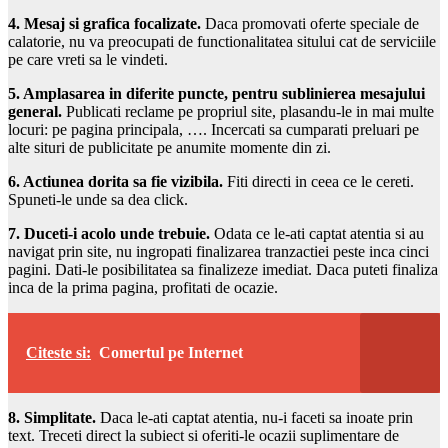
4. Mesaj si grafica focalizate.
Daca promovati oferte speciale de
calatorie, nu va preocupati de functionalitatea sitului cat de serviciile
pe care vreti sa le vindeti.
5. Amplasarea in diferite puncte, pentru sublinierea mesajului
general.
Publicati reclame pe propriul site, plasandu-le in mai multe
locuri: pe pagina principala, …. Incercati sa cumparati preluari pe
alte situri de publicitate pe anumite momente din zi.
6. Actiunea dorita sa fie vizibila.
Fiti directi in ceea ce le cereti.
Spuneti-le unde sa dea click.
7. Duceti-i acolo unde trebuie.
Odata ce le-ati captat atentia si au
navigat prin site, nu ingropati finalizarea tranzactiei peste inca cinci
pagini. Dati-le posibilitatea sa finalizeze imediat. Daca puteti finaliza
inca de la prima pagina, profitati de ocazie.
Citeste si:
Comertul pe Internet
8. Simplitate.
Daca le-ati captat atentia, nu-i faceti sa inoate prin
text. Treceti direct la subiect si oferiti-le ocazii suplimentare de