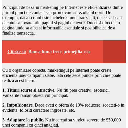
Principiul de baza in marketing pe Internet este eficientizarea dintre
primul punct de contact sau promovare si rezultatul dorit. De
exemplu, daca scopul este incheierea unei tranzactii, de ce sa lasati
clientul sa inoate prin pagini si pagini de text ? Duceti-l direct la o
pagina unde sa aiba si informatiile esentiale si posibilitatea de a
finaliza tranzactia.
Citeste si:
Banca buna trece primejdia rea
Cu o organizare corecta, marketingul pe Internet poate creste
eficienta unei campanii slabe. Iata cele zece puncte prin care poate
realiza acest lucru:
1. Titluri scurte si atractive.
Nu fiti prea creativi, esoterici.
Vanzarile raman obiectivul principal.
2. Impulsionare.
Daca aveti o oferta de 10% reducere, scoateti-o in
evidenta, folositi caractere ingrosate, etc.
3. Adaptare la public.
Nu incercati sa vindeti servere de $50,000
unei companii cu cinci angajati.