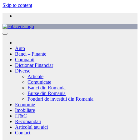
Skip to content
Auto
Banci – Finante
Companii
Dictionar Financiar
Diverse
Articole
Comunicate
Banci din Romania
Burse din Romania
Fonduri de investitii din Romania
Economie
Imobiliare
IT&C
Recomandari
Articolul tau aici
Contact