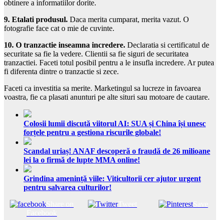
obtinere a informatiilor dorite.
9. Etalati produsul.
Daca merita cumparat, merita vazut. O
fotografie face cat o mie de cuvinte.
10. O tranzactie inseamna incredere.
Declaratia si certificatul de
securitate sa fie la vedere. Clientii sa fie siguri de securitatea
tranzactiei. Faceti totul posibil pentru a le insufla incredere. Ar putea
fi diferenta dintre o tranzactie si zece.
Faceti ca investitia sa merite. Marketingul sa lucreze in favoarea
voastra, fie ca plasati anunturi pe alte situri sau motoare de cautare.
Colosii lumii discută viitorul AI: SUA și China își unesc
forțele pentru a gestiona riscurile globale!
Scandal uriaș! ANAF descoperă o fraudă de 26 milioane
lei la o firmă de lupte MMA online!
Grindina amenință viile: Viticultorii cer ajutor urgent
pentru salvarea culturilor!
Share on
Tweet
Save
Facebook