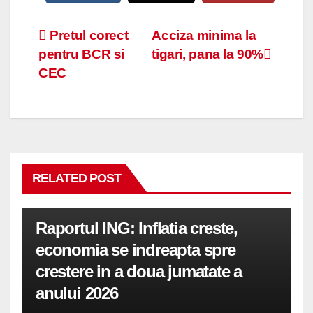
Navigare
Pretul corect
Acciza minima la
pentru BCR si
tigari, pana la 90%
în
CEC
articole
RELATED POST
Raportul ING: Inflatia creste,
economia se indreapta spre
crestere in a doua jumatate a
anului 2026