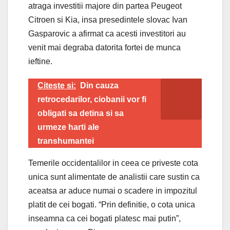
atraga investitii majore din partea Peugeot
Citroen si Kia, insa presedintele slovac Ivan
Gasparovic a afirmat ca acesti investitori au
venit mai degraba datorita fortei de munca
ieftine.
Citeste si:
Din cauza
retrocedarilor, ciobanii vor fi
obligati sa detina si sa
urmeze harti ale
transhumantei
Temerile occidentalilor in ceea ce priveste cota
unica sunt alimentate de analistii care sustin ca
aceatsa ar aduce numai o scadere in impozitul
platit de cei bogati. “Prin definitie, o cota unica
inseamna ca cei bogati platesc mai putin”,