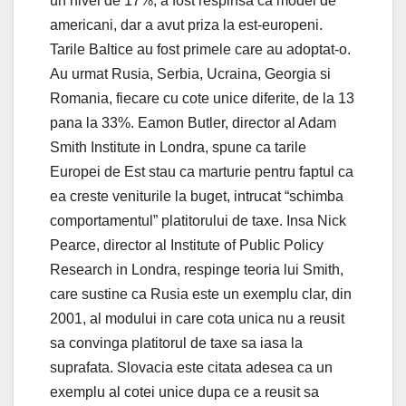
un nivel de 17%, a fost respinsa ca model de
americani, dar a avut priza la est-europeni.
Tarile Baltice au fost primele care au adoptat-o.
Au urmat Rusia, Serbia, Ucraina, Georgia si
Romania, fiecare cu cote unice diferite, de la 13
pana la 33%. Eamon Butler, director al Adam
Smith Institute in Londra, spune ca tarile
Europei de Est stau ca marturie pentru faptul ca
ea creste veniturile la buget, intrucat “schimba
comportamentul” platitorului de taxe. Insa Nick
Pearce, director al Institute of Public Policy
Research in Londra, respinge teoria lui Smith,
care sustine ca Rusia este un exemplu clar, din
2001, al modului in care cota unica nu a reusit
sa convinga platitorul de taxe sa iasa la
suprafata. Slovacia este citata adesea ca un
exemplu al cotei unice dupa ce a reusit sa