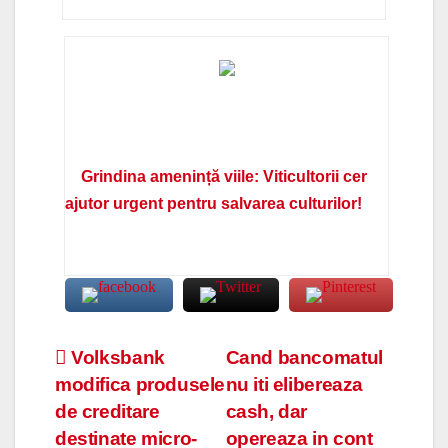
Grindina amenință viile: Viticultorii cer
ajutor urgent pentru salvarea culturilor!
Navigare
Volksbank
Cand bancomatul
modifica produsele
nu iti elibereaza
în
de creditare
cash, dar
articole
destinate micro-
opereaza in cont