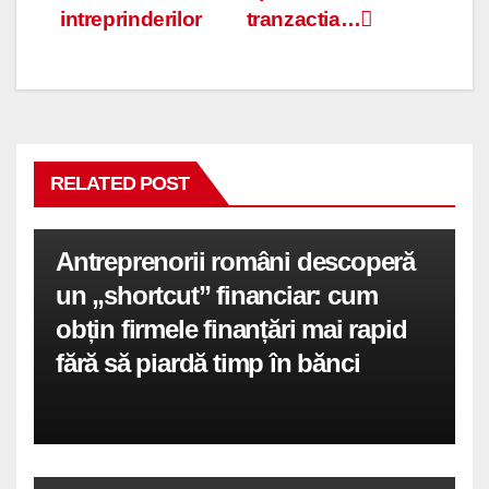
intreprinderilor
tranzactia…
RELATED POST
Antreprenorii români descoperă
un „shortcut” financiar: cum
obțin firmele finanțări mai rapid
fără să piardă timp în bănci