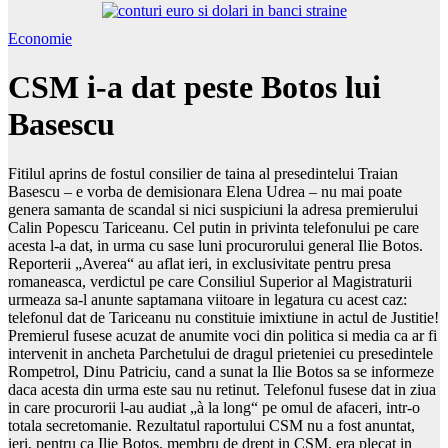
Economie
CSM i-a dat peste Botos lui
Basescu
Fitilul aprins de fostul consilier de taina al presedintelui Traian
Basescu – e vorba de demisionara Elena Udrea – nu mai poate
genera samanta de scandal si nici suspiciuni la adresa premierului
Calin Popescu Tariceanu. Cel putin in privinta telefonului pe care
acesta l-a dat, in urma cu sase luni procurorului general Ilie Botos.
Reporterii „Averea“ au aflat ieri, in exclusivitate pentru presa
romaneasca, verdictul pe care Consiliul Superior al Magistraturii
urmeaza sa-l anunte saptamana viitoare in legatura cu acest caz:
telefonul dat de Tariceanu nu constituie imixtiune in actul de Justitie!
Premierul fusese acuzat de anumite voci din politica si media ca ar fi
intervenit in ancheta Parchetului de dragul prieteniei cu presedintele
Rompetrol, Dinu Patriciu, cand a sunat la Ilie Botos sa se informeze
daca acesta din urma este sau nu retinut. Telefonul fusese dat in ziua
in care procurorii l-au audiat „à la long“ pe omul de afaceri, intr-o
totala secretomanie. Rezultatul raportului CSM nu a fost anuntat,
ieri, pentru ca Ilie Botos, membru de drept in CSM, era plecat in