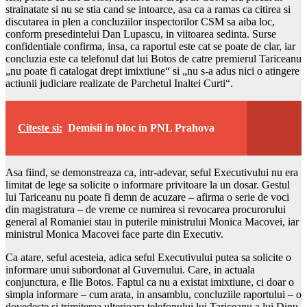
strainatate si nu se stia cand se intoarce, asa ca a ramas ca citirea si
discutarea in plen a concluziilor inspectorilor CSM sa aiba loc,
conform presedintelui Dan Lupascu, in viitoarea sedinta. Surse
confidentiale confirma, insa, ca raportul este cat se poate de clar, iar
concluzia este ca telefonul dat lui Botos de catre premierul Tariceanu
„nu poate fi catalogat drept imixtiune“ si „nu s-a adus nici o atingere
actiunii judiciare realizate de Parchetul Inaltei Curti“.
Citeste si:
Demisii in bloc in PNL Prahova
Asa fiind, se demonstreaza ca, intr-adevar, seful Executivului nu era
limitat de lege sa solicite o informare privitoare la un dosar. Gestul
lui Tariceanu nu poate fi demn de acuzare – afirma o serie de voci
din magistratura – de vreme ce numirea si revocarea procurorului
general al Romaniei stau in puterile ministrului Monica Macovei, iar
ministrul Monica Macovei face parte din Executiv.
Ca atare, seful acesteia, adica seful Executivului putea sa solicite o
informare unui subordonat al Guvernului. Care, in actuala
conjunctura, e Ilie Botos. Faptul ca nu a existat imixtiune, ci doar o
simpla informare – cum arata, in ansamblu, concluziile raportului – o
dovedeste si trimiterea ulterioara telefonului lui Tariceanu a lui Dinu