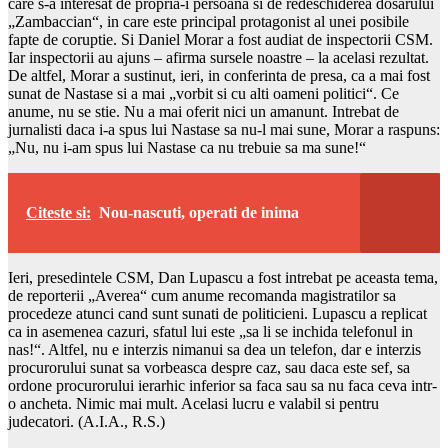
care s-a interesat de propria-i persoana si de redeschiderea dosarului
„Zambaccian“, in care este principal protagonist al unei posibile
fapte de coruptie. Si Daniel Morar a fost audiat de inspectorii CSM.
Iar inspectorii au ajuns – afirma sursele noastre – la acelasi rezultat.
De altfel, Morar a sustinut, ieri, in conferinta de presa, ca a mai fost
sunat de Nastase si a mai „vorbit si cu alti oameni politici“. Ce
anume, nu se stie. Nu a mai oferit nici un amanunt. Intrebat de
jurnalisti daca i-a spus lui Nastase sa nu-l mai sune, Morar a raspuns:
„Nu, nu i-am spus lui Nastase ca nu trebuie sa ma sune!“
Citeste si:
Nou-nascuti, operati de inima
Ieri, presedintele CSM, Dan Lupascu a fost intrebat pe aceasta tema,
de reporterii „Averea“ cum anume recomanda magistratilor sa
procedeze atunci cand sunt sunati de politicieni. Lupascu a replicat
ca in asemenea cazuri, sfatul lui este „sa li se inchida telefonul in
nas!“. Altfel, nu e interzis nimanui sa dea un telefon, dar e interzis
procurorului sunat sa vorbeasca despre caz, sau daca este sef, sa
ordone procurorului ierarhic inferior sa faca sau sa nu faca ceva intr-
o ancheta. Nimic mai mult. Acelasi lucru e valabil si pentru
judecatori. (A.I.A., R.S.)