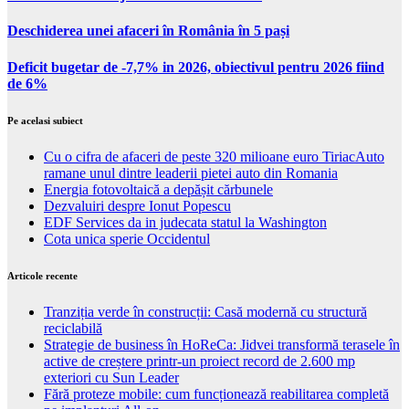
Deschiderea unei afaceri în România în 5 pași
Deficit bugetar de -7,7% in 2026, obiectivul pentru 2026 fiind
de 6%
Pe acelasi subiect
Cu o cifra de afaceri de peste 320 milioane euro TiriacAuto
ramane unul dintre leaderii pietei auto din Romania
Energia fotovoltaică a depășit cărbunele
Dezvaluiri despre Ionut Popescu
EDF Services da in judecata statul la Washington
Cota unica sperie Occidentul
Articole recente
Tranziția verde în construcții: Casă modernă cu structură
reciclabilă
Strategie de business în HoReCa: Jidvei transformă terasele în
active de creștere printr-un proiect record de 2.600 mp
exteriori cu Sun Leader
Fără proteze mobile: cum funcționează reabilitarea completă