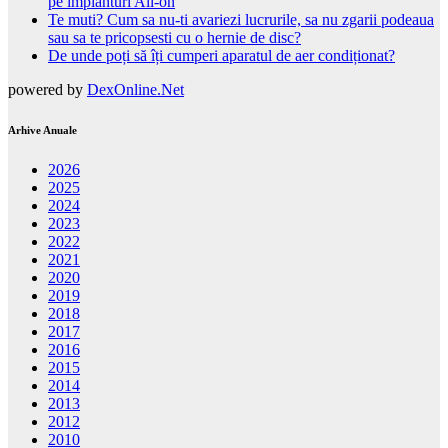
pe implanturi All-on
Te muti? Cum sa nu-ti avariezi lucrurile, sa nu zgarii podeaua
sau sa te pricopsesti cu o hernie de disc?
De unde poți să îți cumperi aparatul de aer condiționat?
powered by
DexOnline.Net
Arhive Anuale
2026
2025
2024
2023
2022
2021
2020
2019
2018
2017
2016
2015
2014
2013
2012
2010