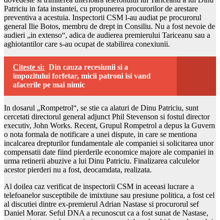
Patriciu in fata instantei, cu propunerea procurorilor de arestare
preventiva a acestuia. Inspectorii CSM l-au audiat pe procurorul
general Ilie Botos, membru de drept in Consiliu. Nu a fost nevoie de
audieri „in extenso“, adica de audierea premierului Tariceanu sau a
aghiotantilor care s-au ocupat de stabilirea conexiunii.
Citeste si:
Din cauza recesiunii si a
impozitului forfetar, micii patroni isi vand
afacerile pe mai nimic
In dosarul „Rompetrol“, se stie ca alaturi de Dinu Patriciu, sunt
cercetati directorul general adjunct Phil Stevenson si fostul director
executiv, John Works. Recent, Grupul Rompetrol a depus la Guvern
o nota formala de notificare a unei dispute, in care se mentiona
incalcarea drepturilor fundamentale ale companiei si solicitarea unor
compensatii date fiind pierderile economice majore ale companiei in
urma retinerii abuzive a lui Dinu Patriciu. Finalizarea calculelor
acestor pierderi nu a fost, deocamdata, realizata.
Al doilea caz verificat de inspectorii CSM in aceeasi lucrare a
telefoanelor susceptibile de imixtiune sau presiune politica, a fost cel
al discutiei dintre ex-premierul Adrian Nastase si procurorul sef
Daniel Morar. Seful DNA a recunoscut ca a fost sunat de Nastase,