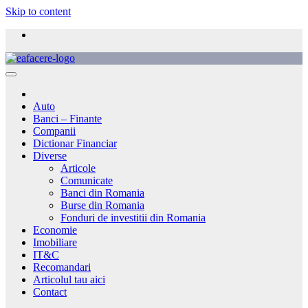
Skip to content
Auto
Banci – Finante
Companii
Dictionar Financiar
Diverse
Articole
Comunicate
Banci din Romania
Burse din Romania
Fonduri de investitii din Romania
Economie
Imobiliare
IT&C
Recomandari
Articolul tau aici
Contact