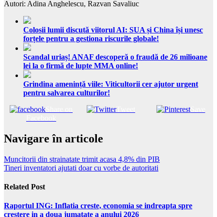
Autori: Adina Anghelescu, Razvan Savaliuc
Colosii lumii discută viitorul AI: SUA și China își unesc
forțele pentru a gestiona riscurile globale!
Scandal uriaș! ANAF descoperă o fraudă de 26 milioane
lei la o firmă de lupte MMA online!
Grindina amenință viile: Viticultorii cer ajutor urgent
pentru salvarea culturilor!
Share on
Tweet
Save
Facebook
Navigare în articole
Muncitorii din strainatate trimit acasa 4,8% din PIB
Tineri inventatori ajutati doar cu vorbe de autoritati
Related Post
Raportul ING: Inflatia creste, economia se indreapta spre
crestere in a doua jumatate a anului 2026