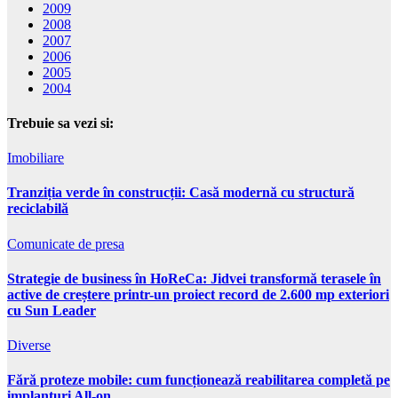
2009
2008
2007
2006
2005
2004
Trebuie sa vezi si:
Imobiliare
Tranziția verde în construcții: Casă modernă cu structură
reciclabilă
Comunicate de presa
Strategie de business în HoReCa: Jidvei transformă terasele în
active de creștere printr-un proiect record de 2.600 mp exteriori
cu Sun Leader
Diverse
Fără proteze mobile: cum funcționează reabilitarea completă pe
implanturi All-on