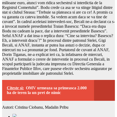
milioane euro, atunci vom ridica sechestrul si interdictia de la
Registrul Comertului”. Bodu crede ca asa se va stinge litigiul dintre
stat si clubul Steaua: “Trebuie sa plateasca si are cu ce! A promis ca
va garanta cu cateva imobile. Sa vedem acum daca se va tine de
cuvant”. In cadrul aceleiasi intrevederi-soc, Becali ne-a declarat ca s-
a invocat numele presedintelui Traian Basescu: “Daca era dupa
Bodu nu cadeam la pace, dar a intervenit presedintele Basescu”.
Seful ANAF a dat insa o replica dura: “Cine sa intervina? Basescu?
Eh, a intervenit dracu´!” In procesul dintre patronul Stelei, Gigi
Becali, si ANAF, instanta ar putea lua astazi o decizie, dupa ce
miercuri nu s-a pronuntat pe fond. Purtatorul de cuvant al ANAF,
Dorin Tiganas, ne-a explicat ieri ca, la infatisarea de miercuri,
ANAF a formulat o cerere de interventie in procesul cu Becali, in
scopul participarii la judecata impreuna cu Directia Generala a
Finantelor Publice Ilfov, care pusese efectiv sechestru asigurator pe
proprietatile imobiliare ale patronului Stelei.
Citeste si:
OMV urmeaza sa primeasca 2.000
ha de teren la un pret de nimic
Autori: Cristina Ciobanu, Madalin Pribu