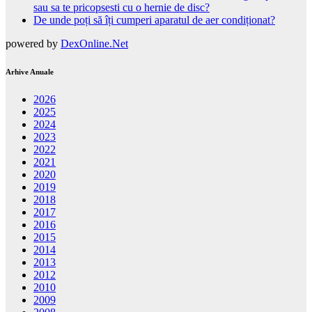
sau sa te pricopsesti cu o hernie de disc?
De unde poți să îți cumperi aparatul de aer condiționat?
powered by
DexOnline.Net
Arhive Anuale
2026
2025
2024
2023
2022
2021
2020
2019
2018
2017
2016
2015
2014
2013
2012
2010
2009