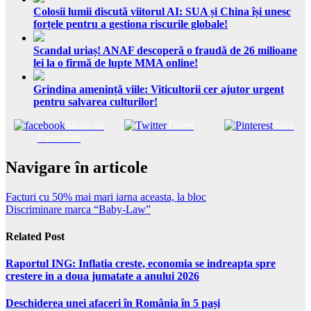
Colosii lumii discută viitorul AI: SUA și China își unesc
forțele pentru a gestiona riscurile globale!
Scandal uriaș! ANAF descoperă o fraudă de 26 milioane
lei la o firmă de lupte MMA online!
Grindina amenință viile: Viticultorii cer ajutor urgent
pentru salvarea culturilor!
Share on
Tweet
Save
Facebook
Navigare în articole
Facturi cu 50% mai mari iarna aceasta, la bloc
Discriminare marca “Baby-Law”
Related Post
Raportul ING: Inflatia creste, economia se indreapta spre
crestere in a doua jumatate a anului 2026
Deschiderea unei afaceri în România în 5 pași