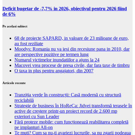
Deficit bugetar de -7,7% in 2026, obiectivul pentru 2026 fiind
de 6%
Pe acelasi subiect
68 de proiecte SAPARD, in valoare de 23 milioane de euro,
au fost reziliate
Moodys: Romania nu va iesi din recesiune pana in 2010, dar
are perspective pozitive pe termen lung
Numarul victimelor inundatiilor a ajuns la 24
Macovei vrea procese de presa civile, dar fara taxe de timbru
O taxa in plus pentru angajatori, din 2007
Articole recente
Tranziția verde în construcții: Casă modernă cu structură
reciclabilă
Strategie de business în HoReCa: Jidvei transformă terasele în
active de creștere printr-un proiect record de 2.600 mp
exteriori cu Sun Leader
Fără proteze mobile: cum funcționează reabilitarea completă
pe implanturi All-on
Te muti? Cum sa nu-ti avariezi lucrurile, sa nu zgarii podeaua