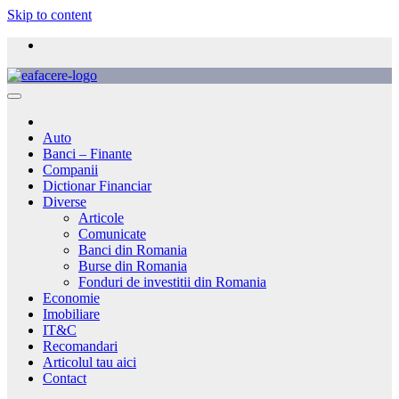
Skip to content
Auto
Banci – Finante
Companii
Dictionar Financiar
Diverse
Articole
Comunicate
Banci din Romania
Burse din Romania
Fonduri de investitii din Romania
Economie
Imobiliare
IT&C
Recomandari
Articolul tau aici
Contact