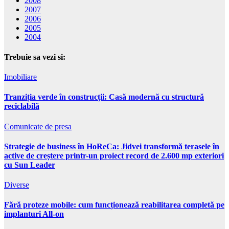
2008
2007
2006
2005
2004
Trebuie sa vezi si:
Imobiliare
Tranziția verde în construcții: Casă modernă cu structură
reciclabilă
Comunicate de presa
Strategie de business în HoReCa: Jidvei transformă terasele în
active de creștere printr-un proiect record de 2.600 mp exteriori
cu Sun Leader
Diverse
Fără proteze mobile: cum funcționează reabilitarea completă pe
implanturi All-on