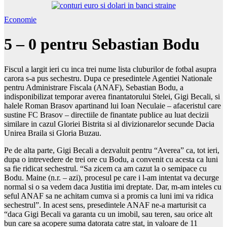
Economie
5 – 0 pentru Sebastian Bodu
Fiscul a largit ieri cu inca trei nume lista cluburilor de fotbal asupra
carora s-a pus sechestru. Dupa ce presedintele Agentiei Nationale
pentru Administrare Fiscala (ANAF), Sebastian Bodu, a
indisponibilizat temporar averea finantatorului Stelei, Gigi Becali, si
halele Roman Brasov apartinand lui Ioan Neculaie – afaceristul care
sustine FC Brasov – directiile de finantate publice au luat decizii
similare in cazul Gloriei Bistrita si al divizionarelor secunde Dacia
Unirea Braila si Gloria Buzau.
Pe de alta parte, Gigi Becali a dezvaluit pentru “Averea” ca, tot ieri,
dupa o intrevedere de trei ore cu Bodu, a convenit cu acesta ca luni
sa fie ridicat sechestrul. “Sa zicem ca am cazut la o semipace cu
Bodu. Maine (n.r. – azi), procesul pe care i l-am intentat va decurge
normal si o sa vedem daca Justitia imi dreptate. Dar, m-am inteles cu
seful ANAF sa ne achitam cumva si a promis ca luni imi va ridica
sechestrul”. In acest sens, presedintele ANAF ne-a marturisit ca
“daca Gigi Becali va garanta cu un imobil, sau teren, sau orice alt
bun care sa acopere suma datorata catre stat, in valoare de 11