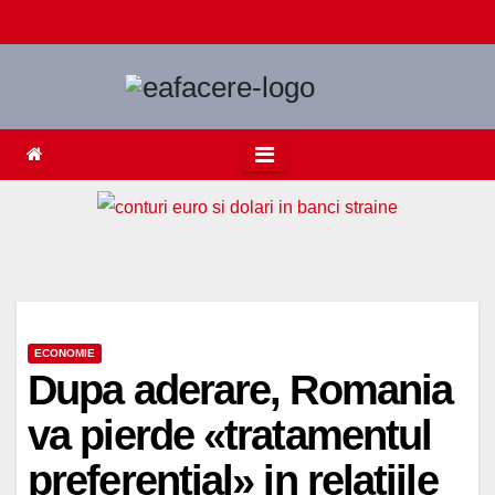
Skip
to
content
ECONOMIE
Dupa aderare, Romania
va pierde «tratamentul
preferential» in relatiile