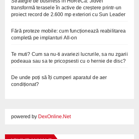
Strategie de business în HoReCa: Jidvei
transformă terasele în active de creștere printr-un
proiect record de 2.600 mp exteriori cu Sun Leader
Fără proteze mobile: cum funcționează reabilitarea
completă pe implanturi All-on
Te muti? Cum sa nu-ti avariezi lucrurile, sa nu zgarii
podeaua sau sa te pricopsesti cu o hernie de disc?
De unde poți să îți cumperi aparatul de aer
condiționat?
powered by
DexOnline.Net