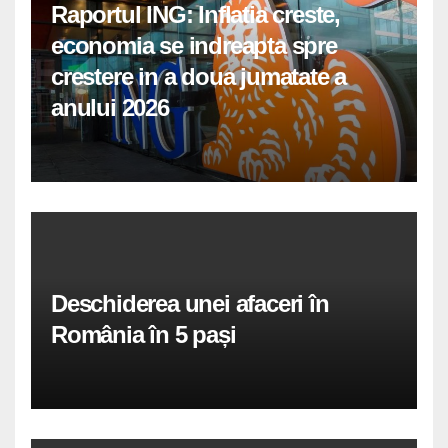
Raportul ING: Inflatia creste,
economia se indreapta spre
crestere in a doua jumatate a
anului 2026
Deschiderea unei afaceri în
România în 5 pași