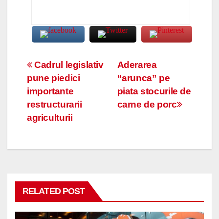
Navigare
Cadrul legislativ
Aderarea
pune piedici
“arunca” pe
în
importante
piata stocurile de
articole
restructurarii
carne de porc
agriculturii
RELATED POST