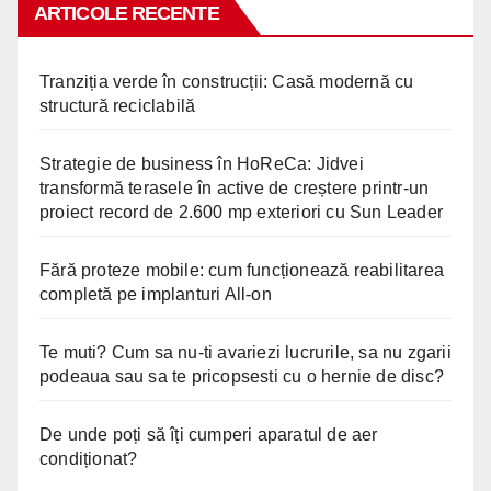
ARTICOLE RECENTE
Tranziția verde în construcții: Casă modernă cu
structură reciclabilă
Strategie de business în HoReCa: Jidvei
transformă terasele în active de creștere printr-un
proiect record de 2.600 mp exteriori cu Sun Leader
Fără proteze mobile: cum funcționează reabilitarea
completă pe implanturi All-on
Te muti? Cum sa nu-ti avariezi lucrurile, sa nu zgarii
podeaua sau sa te pricopsesti cu o hernie de disc?
De unde poți să îți cumperi aparatul de aer
condiționat?