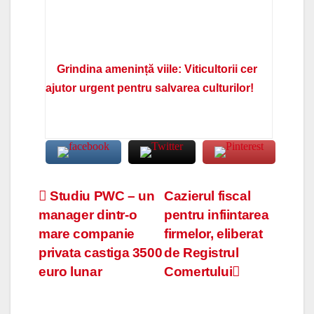
Grindina amenință viile: Viticultorii cer
ajutor urgent pentru salvarea culturilor!
Navigare
Studiu PWC – un
Cazierul fiscal
manager dintr-o
pentru infiintarea
în
mare companie
firmelor, eliberat
articole
privata castiga 3500
de Registrul
euro lunar
Comertului