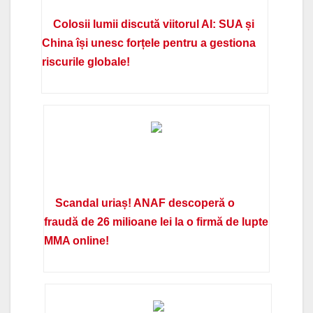
Colosii lumii discută viitorul AI: SUA și
China își unesc forțele pentru a gestiona
riscurile globale!
Scandal uriaș! ANAF descoperă o
fraudă de 26 milioane lei la o firmă de lupte
MMA online!