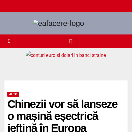
Skip
to
content
AUTO
Chinezii vor să lanseze
o mașină eșectrică
ieftină în Europa