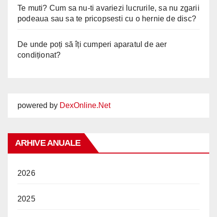
Te muti? Cum sa nu-ti avariezi lucrurile, sa nu zgarii
podeaua sau sa te pricopsesti cu o hernie de disc?
De unde poți să îți cumperi aparatul de aer
condiționat?
powered by
DexOnline.Net
ARHIVE ANUALE
2026
2025