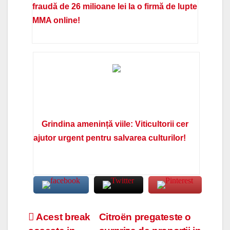
fraudă de 26 milioane lei la o firmă de lupte
MMA online!
Grindina amenință viile: Viticultorii cer
ajutor urgent pentru salvarea culturilor!
Navigare
Acest break
Citroën pregateste o