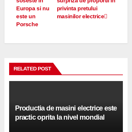
soseste in
surpriza de proportii in
în
Europa si nu
privinta pretului
articole
este un
masinilor electrice
Porsche
RELATED POST
Productia de masini electrice este
practic oprita la nivel mondial