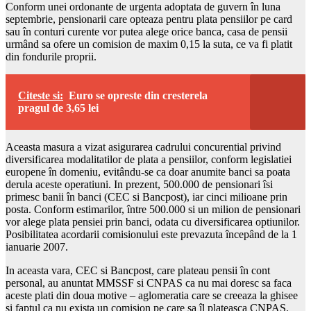
Conform unei ordonante de urgenta adoptata de guvern în luna
septembrie, pensionarii care opteaza pentru plata pensiilor pe card
sau în conturi curente vor putea alege orice banca, casa de pensii
urmând sa ofere un comision de maxim 0,15 la suta, ce va fi platit
din fondurile proprii.
Citeste si:
Euro se opreste din cresterela
pragul de 3,65 lei
Aceasta masura a vizat asigurarea cadrului concurential privind
diversificarea modalitatilor de plata a pensiilor, conform legislatiei
europene în domeniu, evitându-se ca doar anumite banci sa poata
derula aceste operatiuni. In prezent, 500.000 de pensionari îsi
primesc banii în banci (CEC si Bancpost), iar cinci milioane prin
posta. Conform estimarilor, între 500.000 si un milion de pensionari
vor alege plata pensiei prin banci, odata cu diversificarea optiunilor.
Posibilitatea acordarii comisionului este prevazuta începând de la 1
ianuarie 2007.
In aceasta vara, CEC si Bancpost, care plateau pensii în cont
personal, au anuntat MMSSF si CNPAS ca nu mai doresc sa faca
aceste plati din doua motive – aglomeratia care se creeaza la ghisee
si faptul ca nu exista un comision pe care sa îl plateasca CNPAS.