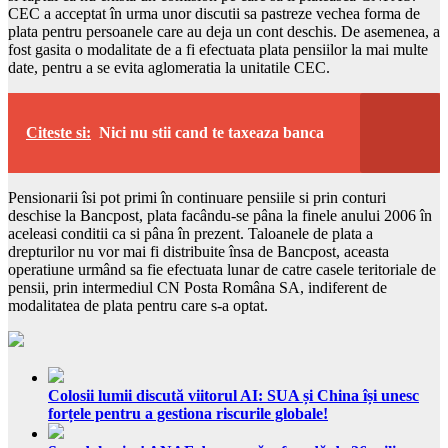
CEC a acceptat în urma unor discutii sa pastreze vechea forma de
plata pentru persoanele care au deja un cont deschis. De asemenea, a
fost gasita o modalitate de a fi efectuata plata pensiilor la mai multe
date, pentru a se evita aglomeratia la unitatile CEC.
Citeste si:
Nici nu stii cand te taxeaza banca
Pensionarii îsi pot primi în continuare pensiile si prin conturi
deschise la Bancpost, plata facându-se pâna la finele anului 2006 în
aceleasi conditii ca si pâna în prezent. Taloanele de plata a
drepturilor nu vor mai fi distribuite însa de Bancpost, aceasta
operatiune urmând sa fie efectuata lunar de catre casele teritoriale de
pensii, prin intermediul CN Posta Româna SA, indiferent de
modalitatea de plata pentru care s-a optat.
Colosii lumii discută viitorul AI: SUA și China își unesc
forțele pentru a gestiona riscurile globale!