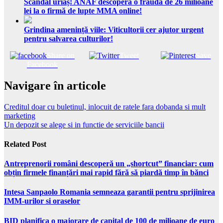
Scandal uriaș! ANAF descoperă o fraudă de 26 milioane
lei la o firmă de lupte MMA online!
Grindina amenință viile: Viticultorii cer ajutor urgent
pentru salvarea culturilor!
Share on
Tweet
Save
Facebook
Navigare în articole
Creditul doar cu buletinul, inlocuit de ratele fara dobanda si mult
marketing
Un depozit se alege si in functie de serviciile bancii
Related Post
Antreprenorii români descoperă un „shortcut” financiar: cum
obțin firmele finanțări mai rapid fără să piardă timp în bănci
Intesa Sanpaolo Romania semneaza garantii pentru sprijinirea
IMM-urilor si oraselor
BID planifica o majorare de capital de 100 de milioane de euro