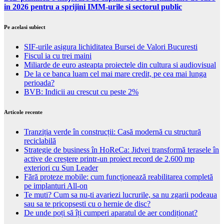
in 2026 pentru a sprijini IMM-urile si sectorul public
Pe acelasi subiect
SIF-urile asigura lichiditatea Bursei de Valori Bucuresti
Fiscul ia cu trei maini
Miliarde de euro asteapta proiectele din cultura si audiovisual
De la ce banca luam cel mai mare credit, pe cea mai lunga
perioada?
BVB: Indicii au crescut cu peste 2%
Articole recente
Tranziția verde în construcții: Casă modernă cu structură
reciclabilă
Strategie de business în HoReCa: Jidvei transformă terasele în
active de creștere printr-un proiect record de 2.600 mp
exteriori cu Sun Leader
Fără proteze mobile: cum funcționează reabilitarea completă
pe implanturi All-on
Te muti? Cum sa nu-ti avariezi lucrurile, sa nu zgarii podeaua
sau sa te pricopsesti cu o hernie de disc?
De unde poți să îți cumperi aparatul de aer condiționat?