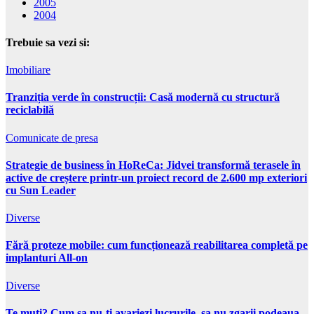
2005
2004
Trebuie sa vezi si:
Imobiliare
Tranziția verde în construcții: Casă modernă cu structură
reciclabilă
Comunicate de presa
Strategie de business în HoReCa: Jidvei transformă terasele în
active de creștere printr-un proiect record de 2.600 mp exteriori
cu Sun Leader
Diverse
Fără proteze mobile: cum funcționează reabilitarea completă pe
implanturi All-on
Diverse
Te muti? Cum sa nu-ti avariezi lucrurile, sa nu zgarii podeaua