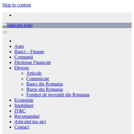
Skip to content
Auto
Banci – Finante
Companii
Dictionar Financiar
Diverse
Articole
Comunicate
Banci din Romania
Burse din Romania
Fonduri de investitii din Romania
Economie
Imobiliare
IT&C
Recomandari
Articolul tau aici
Contact