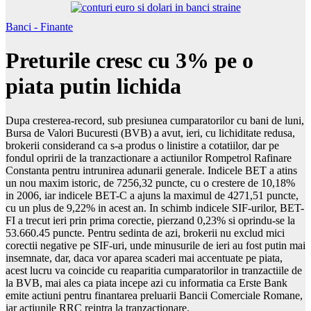
Banci - Finante
Preturile cresc cu 3% pe o
piata putin lichida
Dupa cresterea-record, sub presiunea cumparatorilor cu bani de luni,
Bursa de Valori Bucuresti (BVB) a avut, ieri, cu lichiditate redusa,
brokerii considerand ca s-a produs o linistire a cotatiilor, dar pe
fondul opririi de la tranzactionare a actiunilor Rompetrol Rafinare
Constanta pentru intrunirea adunarii generale. Indicele BET a atins
un nou maxim istoric, de 7256,32 puncte, cu o crestere de 10,18%
in 2006, iar indicele BET-C a ajuns la maximul de 4271,51 puncte,
cu un plus de 9,22% in acest an. In schimb indicele SIF-urilor, BET-
FI a trecut ieri prin prima corectie, pierzand 0,23% si oprindu-se la
53.660.45 puncte. Pentru sedinta de azi, brokerii nu exclud mici
corectii negative pe SIF-uri, unde minusurile de ieri au fost putin mai
insemnate, dar, daca vor aparea scaderi mai accentuate pe piata,
acest lucru va coincide cu reaparitia cumparatorilor in tranzactiile de
la BVB, mai ales ca piata incepe azi cu informatia ca Erste Bank
emite actiuni pentru finantarea preluarii Bancii Comerciale Romane,
iar actiunile RRC reintra la tranzactionare.