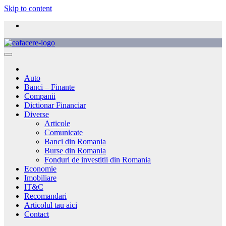
Skip to content
Auto
Banci – Finante
Companii
Dictionar Financiar
Diverse
Articole
Comunicate
Banci din Romania
Burse din Romania
Fonduri de investitii din Romania
Economie
Imobiliare
IT&C
Recomandari
Articolul tau aici
Contact