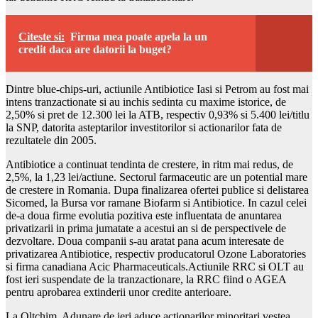
Citeste si:
Firma mea poate apela la un
credit daca are datorii la buget?
Dintre blue-chips-uri, actiunile Antibiotice Iasi si Petrom au fost mai
intens tranzactionate si au inchis sedinta cu maxime istorice, de
2,50% si pret de 12.300 lei la ATB, respectiv 0,93% si 5.400 lei/titlu
la SNP, datorita asteptarilor investitorilor si actionarilor fata de
rezultatele din 2005.
Antibiotice a continuat tendinta de crestere, in ritm mai redus, de
2,5%, la 1,23 lei/actiune. Sectorul farmaceutic are un potential mare
de crestere in Romania. Dupa finalizarea ofertei publice si delistarea
Sicomed, la Bursa vor ramane Biofarm si Antibiotice. In cazul celei
de-a doua firme evolutia pozitiva este influentata de anuntarea
privatizarii in prima jumatate a acestui an si de perspectivele de
dezvoltare. Doua companii s-au aratat pana acum interesate de
privatizarea Antibiotice, respectiv producatorul Ozone Laboratories
si firma canadiana Acic Pharmaceuticals.Actiunile RRC si OLT au
fost ieri suspendate de la tranzactionare, la RRC fiind o AGEA
pentru aprobarea extinderii unor credite anterioare.
La Oltchim, Adunare de ieri aduce actionarilor minoritari vestea