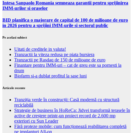
Intesa Sanpaolo Romania semneaza garantii pentru sprijinirea
IMM-urilor si oraselor
BID planifica o majorare de capital de 100 de milioane de euro
in 2026 pentru a sprijini IMM-urile si sectorul public
Pe acelasi subiect
Uitati de creditele in valuta!
Tranzactii la viteza redusa pe piata bursiera
Tranzactii pe Rasdaq de 150 de milioane de euro
Finantare pentru IMM-uri – cat de greu este sa pornesti la
drum
Biofarm si-a dublat profitul la sase luni
Articole recente
Tranziția verde în construcții: Casă modernă cu structură
reciclabilă
Strategie de business în HoReCa: Jidvei transformă terasele în
active de creștere printr-un proiect record de 2.600 mp
exteriori cu Sun Leader
Fără proteze mobile: cum funcționează reabilitarea completă
pe implanturi All-on