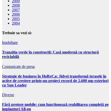
2009
2008
2007
2006
2005
2004
Trebuie sa vezi si:
Imobiliare
Tranziția verde în construcții: Casă modernă cu structură
reciclabilă
Comunicate de presa
Strategie de business în HoReCa: Jidvei transformă terasele în
active de creștere printr-un proiect record de 2.600 mp exteriori
cu Sun Leader
Diverse
Fără proteze mobile: cum funcționează reabilitarea completă pe
implanturi All-on