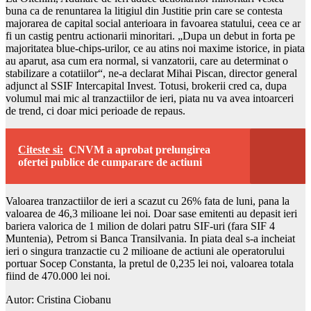
buna ca de renuntarea la litigiul din Justitie prin care se contesta
majorarea de capital social anterioara in favoarea statului, ceea ce ar
fi un castig pentru actionarii minoritari. „Dupa un debut in forta pe
majoritatea blue-chips-urilor, ce au atins noi maxime istorice, in piata
au aparut, asa cum era normal, si vanzatorii, care au determinat o
stabilizare a cotatiilor“, ne-a declarat Mihai Piscan, director general
adjunct al SSIF Intercapital Invest. Totusi, brokerii cred ca, dupa
volumul mai mic al tranzactiilor de ieri, piata nu va avea intoarceri
de trend, ci doar mici perioade de repaus.
Citeste si:
CNVM a aprobat prelungirea
ofertei publice de cumparare de actiuni
Valoarea tranzactiilor de ieri a scazut cu 26% fata de luni, pana la
valoarea de 46,3 milioane lei noi. Doar sase emitenti au depasit ieri
bariera valorica de 1 milion de dolari patru SIF-uri (fara SIF 4
Muntenia), Petrom si Banca Transilvania. In piata deal s-a incheiat
ieri o singura tranzactie cu 2 milioane de actiuni ale operatorului
portuar Socep Constanta, la pretul de 0,235 lei noi, valoarea totala
fiind de 470.000 lei noi.
Autor: Cristina Ciobanu