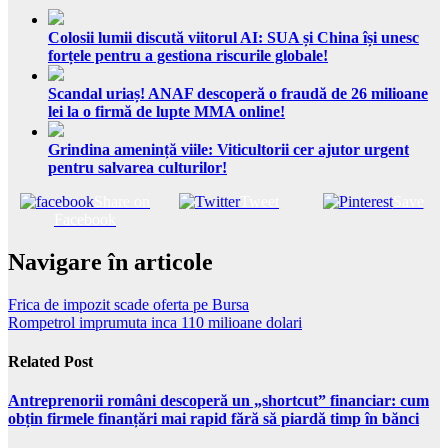
Colosii lumii discută viitorul AI: SUA și China își unesc
forțele pentru a gestiona riscurile globale!
Scandal uriaș! ANAF descoperă o fraudă de 26 milioane
lei la o firmă de lupte MMA online!
Grindina amenință viile: Viticultorii cer ajutor urgent
pentru salvarea culturilor!
Share on
Tweet
Save
Facebook
Navigare în articole
Frica de impozit scade oferta pe Bursa
Rompetrol imprumuta inca 110 milioane dolari
Related Post
Antreprenorii români descoperă un „shortcut” financiar: cum
obțin firmele finanțări mai rapid fără să piardă timp în bănci