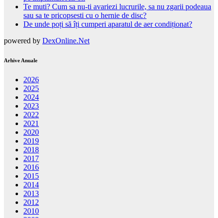
Te muti? Cum sa nu-ti avariezi lucrurile, sa nu zgarii podeaua
sau sa te pricopsesti cu o hernie de disc?
De unde poți să îți cumperi aparatul de aer condiționat?
powered by
DexOnline.Net
Arhive Anuale
2026
2025
2024
2023
2022
2021
2020
2019
2018
2017
2016
2015
2014
2013
2012
2010