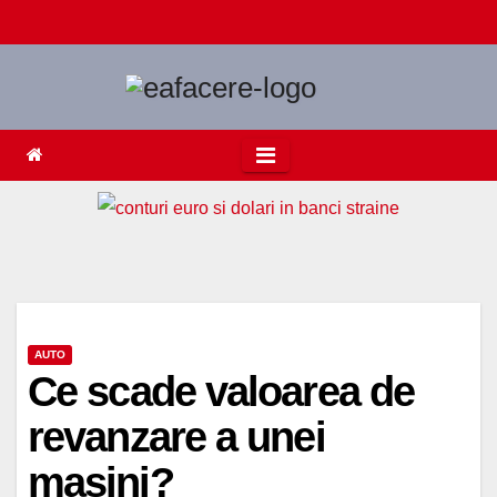
Skip
to
content
AUTO
Ce scade valoarea de
revanzare a unei
masini?