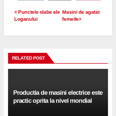
Navigare
Punctele slabe ale
Masini de agatat
Loganului
femeile
în
articole
RELATED POST
Productia de masini electrice este
practic oprita la nivel mondial