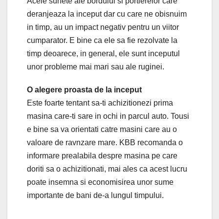
Acele sunete ale bordului si portierelor care
deranjeaza la inceput dar cu care ne obisnuim
in timp, au un impact negativ pentru un viitor
cumparator. E bine ca ele sa fie rezolvate la
timp deoarece, in general, ele sunt inceputul
unor probleme mai mari sau ale ruginei.
O alegere proasta de la inceput
Este foarte tentant sa-ti achizitionezi prima
masina care-ti sare in ochi in parcul auto. Tousi
e bine sa va orientati catre masini care au o
valoare de ravnzare mare. KBB recomanda o
informare prealabila despre masina pe care
doriti sa o achizitionati, mai ales ca acest lucru
poate insemna si economisirea unor sume
importante de bani de-a lungul timpului.