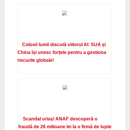
Colosii lumii discută viitorul AI: SUA și
China își unesc forțele pentru a gestiona
riscurile globale!
Scandal uriaș! ANAF descoperă o
fraudă de 26 milioane lei la o firmă de lupte