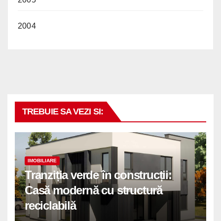
2004
TREBUIE SA VEZI SI:
IMOBILIARE
Tranziția verde în construcții:
Casă modernă cu structură
reciclabilă