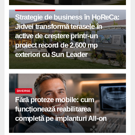
COMUNICATE DE PRESA
Strategie de business în HoReCa:
Jidvei transformă terasele în
active de creștere printr-un
proiect record de 2.600 mp
exteriori cu Sun Leader
DIVERSE
Fără proteze mobile: cum
funcționează reabilitarea
completă pe implanturi All-on