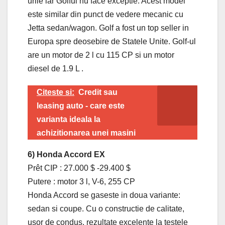
urile iar Golful nu face exceptie. Acest model
este similar din punct de vedere mecanic cu
Jetta sedan/wagon. Golf a fost un top seller in
Europa spre deosebire de Statele Unite. Golf-ul
are un motor de 2 l cu 115 CP si un motor
diesel de 1.9 L .
Citeste si:
Credit sau
leasing auto - care este
varianta ideala la
achizitionarea unei masini
6) Honda Accord EX
Prêt CIP : 27.000 $ -29.400 $
Putere : motor 3 l, V-6, 255 CP
Honda Accord se gaseste in doua variante:
sedan si coupe. Cu o constructie de calitate,
usor de condus, rezultate excelente la testele