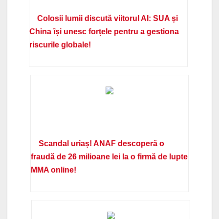
Colosii lumii discută viitorul AI: SUA și
China își unesc forțele pentru a gestiona
riscurile globale!
Scandal uriaș! ANAF descoperă o
fraudă de 26 milioane lei la o firmă de lupte
MMA online!