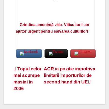
Grindina amenință viile: Viticultorii cer
ajutor urgent pentru salvarea culturilor!
Navigare
Topul celor
ACR ia pozitie impotriva
mai scumpe
limitarii importurilor de
în
masini in
second hand din UE
articole
2006