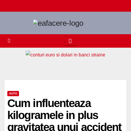
Skip
to
content
AUTO
Cum influenteaza
kilogramele in plus
gravitatea unui accident