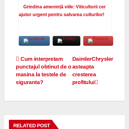
Grindina amenință viile: Viticultorii cer
ajutor urgent pentru salvarea culturilor!
Navigare
Cum interpretam
DaimlerChrysler
punctajul obtinut de o
asteapta
în
masina la testele de
cresterea
articole
siguranta?
profitului
RELATED POST