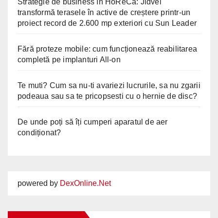
Strategie de business în HoReCa: Jidvei
transformă terasele în active de creștere printr-un
proiect record de 2.600 mp exteriori cu Sun Leader
Fără proteze mobile: cum funcționează reabilitarea
completă pe implanturi All-on
Te muti? Cum sa nu-ti avariezi lucrurile, sa nu zgarii
podeaua sau sa te pricopsesti cu o hernie de disc?
De unde poți să îți cumperi aparatul de aer
condiționat?
powered by
DexOnline.Net