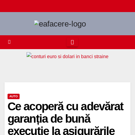
Skip
to
content
AUTO
Ce acoperă cu adevărat
garanția de bună
execuție la asigurările