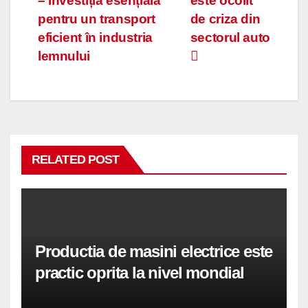
– Investiția esențială
este ocolit
în
pentru un transport
de criza din
articole
eficient în industria
sectorul auto
lemnului
RELATED POST
Productia de masini electrice este
practic oprita la nivel mondial