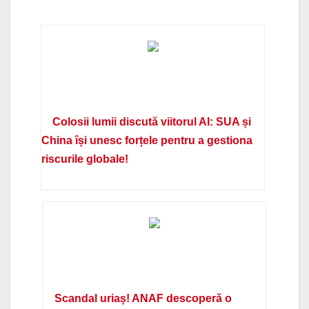
Colosii lumii discută viitorul AI: SUA și
China își unesc forțele pentru a gestiona
riscurile globale!
Scandal uriaș! ANAF descoperă o