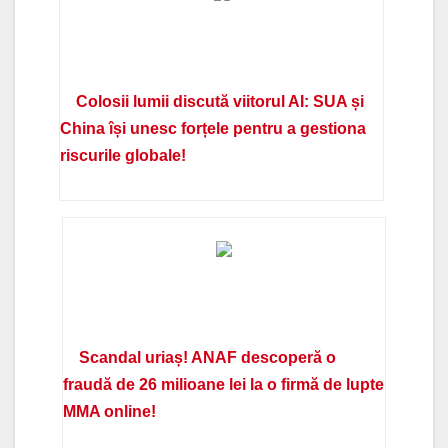
Colosii lumii discută viitorul AI: SUA și
China își unesc forțele pentru a gestiona
riscurile globale!
Scandal uriaș! ANAF descoperă o
fraudă de 26 milioane lei la o firmă de lupte
MMA online!