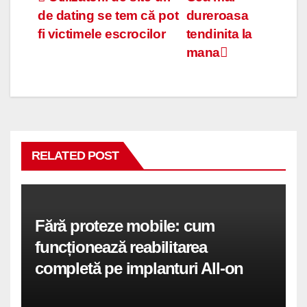
Navigare
de dating se tem că pot
dureroasa
în
fi victimele escrocilor
tendinita la
articole
mana
RELATED POST
Fără proteze mobile: cum
funcționează reabilitarea
completă pe implanturi All-on