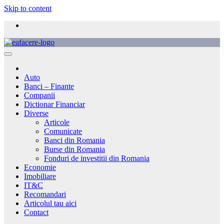
Skip to content
Auto
Banci – Finante
Companii
Dictionar Financiar
Diverse
Articole
Comunicate
Banci din Romania
Burse din Romania
Fonduri de investitii din Romania
Economie
Imobiliare
IT&C
Recomandari
Articolul tau aici
Contact