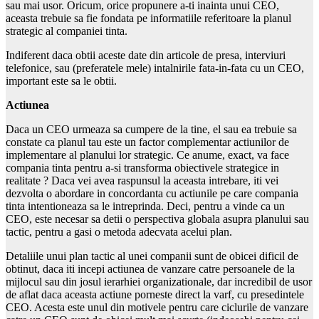
sau mai usor. Oricum, orice propunere a-ti inainta unui CEO,
aceasta trebuie sa fie fondata pe informatiile referitoare la planul
strategic al companiei tinta.
Indiferent daca obtii aceste date din articole de presa, interviuri
telefonice, sau (preferatele mele) intalnirile fata-in-fata cu un CEO,
important este sa le obtii.
Actiunea
Daca un CEO urmeaza sa cumpere de la tine, el sau ea trebuie sa
constate ca planul tau este un factor complementar actiunilor de
implementare al planului lor strategic. Ce anume, exact, va face
compania tinta pentru a-si transforma obiectivele strategice in
realitate ? Daca vei avea raspunsul la aceasta intrebare, iti vei
dezvolta o abordare in concordanta cu actiunile pe care compania
tinta intentioneaza sa le intreprinda. Deci, pentru a vinde ca un
CEO, este necesar sa detii o perspectiva globala asupra planului sau
tactic, pentru a gasi o metoda adecvata acelui plan.
Detaliile unui plan tactic al unei companii sunt de obicei dificil de
obtinut, daca iti incepi actiunea de vanzare catre persoanele de la
mijlocul sau din josul ierarhiei organizationale, dar incredibil de usor
de aflat daca aceasta actiune porneste direct la varf, cu presedintele
CEO. Acesta este unul din motivele pentru care ciclurile de vanzare