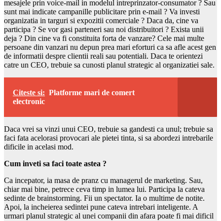
mesajele prin voice-mail in modelul intreprinzator-consumator ? Sau
sunt mai indicate campanille publicitare prin e-mail ? Va investi
organizatia in targuri si expozitii comerciale ? Daca da, cine va
participa ? Se vor gasi parteneri sau noi distribuitori ? Exista unii
deja ? Din cine va fi constituita forta de vanzare? Cele mai multe
persoane din vanzari nu depun prea mari eforturi ca sa afle acest gen
de informatii despre clientii reali sau potentiali. Daca te orientezi
catre un CEO, trebuie sa cunosti planul strategic al organizatiei sale.
Citeste si:
Platforme mari de comert
electronic
Daca vrei sa vinzi unui CEO, trebuie sa gandesti ca unul; trebuie sa
faci fata acelorasi provocari ale pietei tinta, si sa abordezi intrebarile
dificile in acelasi mod.
Cum inveti sa faci toate astea ?
Ca incepator, ia masa de pranz cu managerul de marketing. Sau,
chiar mai bine, petrece ceva timp in lumea lui. Participa la cateva
sedinte de brainstorming. Fii un spectator. Ia o multime de notite.
Apoi, la incheierea sedintei pune cateva intrebari inteligente. A
urmari planul strategic al unei companii din afara poate fi mai dificil