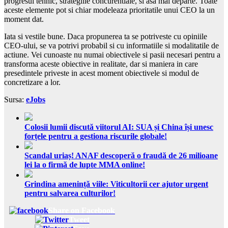
progresul tehnic, strategiile concurentiale, si asa mai departe. Toate
aceste elemente pot si chiar modeleaza prioritatile unui CEO la un
moment dat.
Iata si vestile bune. Daca propunerea ta se potriveste cu opiniile
CEO-ului, se va potrivi probabil si cu informatiile si modalitatile de
actiune. Vei cunoaste nu numai obiectivele si pasii necesari pentru a
transforma aceste obiective in realitate, dar si maniera in care
presedintele priveste in acest moment obiectivele si modul de
concretizare a lor.
Sursa:
eJobs
Colosii lumii discută viitorul AI: SUA și China își unesc
forțele pentru a gestiona riscurile globale!
Scandal uriaș! ANAF descoperă o fraudă de 26 milioane
lei la o firmă de lupte MMA online!
Grindina amenință viile: Viticultorii cer ajutor urgent
pentru salvarea culturilor!
Share on Facebook
Tweet