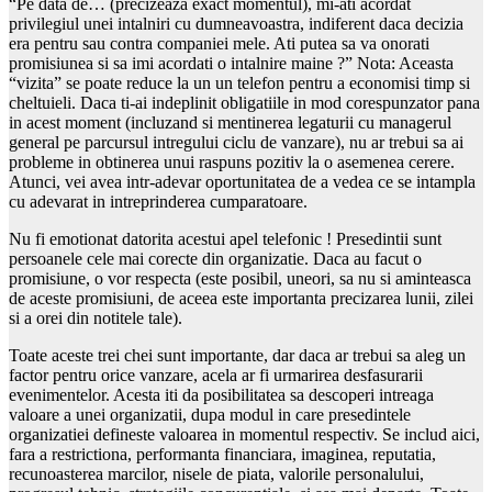
“Pe data de… (precizeaza exact momentul), mi-ati acordat
privilegiul unei intalniri cu dumneavoastra, indiferent daca decizia
era pentru sau contra companiei mele. Ati putea sa va onorati
promisiunea si sa imi acordati o intalnire maine ?” Nota: Aceasta
“vizita” se poate reduce la un un telefon pentru a economisi timp si
cheltuieli. Daca ti-ai indeplinit obligatiile in mod corespunzator pana
in acest moment (incluzand si mentinerea legaturii cu managerul
general pe parcursul intregului ciclu de vanzare), nu ar trebui sa ai
probleme in obtinerea unui raspuns pozitiv la o asemenea cerere.
Atunci, vei avea intr-adevar oportunitatea de a vedea ce se intampla
cu adevarat in intreprinderea cumparatoare.
Nu fi emotionat datorita acestui apel telefonic ! Presedintii sunt
persoanele cele mai corecte din organizatie. Daca au facut o
promisiune, o vor respecta (este posibil, uneori, sa nu si aminteasca
de aceste promisiuni, de aceea este importanta precizarea lunii, zilei
si a orei din notitele tale).
Toate aceste trei chei sunt importante, dar daca ar trebui sa aleg un
factor pentru orice vanzare, acela ar fi urmarirea desfasurarii
evenimentelor. Acesta iti da posibilitatea sa descoperi intreaga
valoare a unei organizatii, dupa modul in care presedintele
organizatiei defineste valoarea in momentul respectiv. Se includ aici,
fara a restrictiona, performanta financiara, imaginea, reputatia,
recunoasterea marcilor, nisele de piata, valorile personalului,