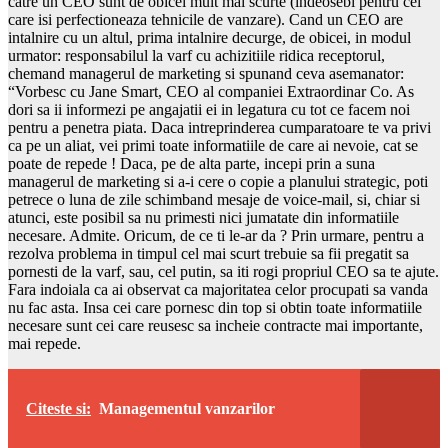
catre un CEO sunt de obicei mult mai scurte (indeosebi pentru cei
care isi perfectioneaza tehnicile de vanzare). Cand un CEO are
intalnire cu un altul, prima intalnire decurge, de obicei, in modul
urmator: responsabilul la varf cu achizitiile ridica receptorul,
chemand managerul de marketing si spunand ceva asemanator:
“Vorbesc cu Jane Smart, CEO al companiei Extraordinar Co. As
dori sa ii informezi pe angajatii ei in legatura cu tot ce facem noi
pentru a penetra piata. Daca intreprinderea cumparatoare te va privi
ca pe un aliat, vei primi toate informatiile de care ai nevoie, cat se
poate de repede ! Daca, pe de alta parte, incepi prin a suna
managerul de marketing si a-i cere o copie a planului strategic, poti
petrece o luna de zile schimband mesaje de voice-mail, si, chiar si
atunci, este posibil sa nu primesti nici jumatate din informatiile
necesare. Admite. Oricum, de ce ti le-ar da ? Prin urmare, pentru a
rezolva problema in timpul cel mai scurt trebuie sa fii pregatit sa
pornesti de la varf, sau, cel putin, sa iti rogi propriul CEO sa te ajute.
Fara indoiala ca ai observat ca majoritatea celor procupati sa vanda
nu fac asta. Insa cei care pornesc din top si obtin toate informatiile
necesare sunt cei care reusesc sa incheie contracte mai importante,
mai repede.
Citeste si:
Managementul vanzarilor