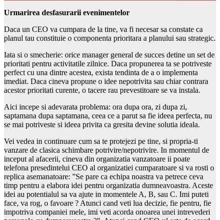
Urmarirea desfasurarii evenimentelor
Daca un CEO va cumpara de la tine, va fi necesar sa constate ca
planul tau constituie o componenta prioritara a planului sau strategic.
Iata si o smecherie: orice manager general de succes detine un set de
prioritati pentru activitatile zilnice. Daca propunerea ta se potriveste
perfect cu una dintre acestea, exista tendinta de a o implementa
imediat. Daca cineva propune o idee nepotrivita sau chiar contrara
acestor prioritati curente, o tacere rau prevestitoare se va instala.
Aici incepe si adevarata problema: ora dupa ora, zi dupa zi,
saptamana dupa saptamana, ceea ce a parut sa fie ideea perfecta, nu
se mai potriveste si ideea privita ca gresita devine solutia ideala.
Vei vedea in continuare cum sa te protejezi pe tine, si propria-ti
vanzare de clasica schimbare potrivire/nepotrivire. In momentul de
inceput al afacerii, cineva din organizatia vanzatoare ii poate
telefona presedintelui CEO al organizatiei cumparatoare si va rosti o
replica asemanatoare: ”Se pare ca echipa noastra va petrece ceva
timp pentru a elabora idei pentru organizatia dumneavoastra. Aceste
idei au potentialul sa va ajute in momentele A, B, sau C. Imi puteti
face, va rog, o favoare ? Atunci cand veti lua decizie, fie pentru, fie
impotriva companiei mele, imi veti acorda onoarea unei intrevederi