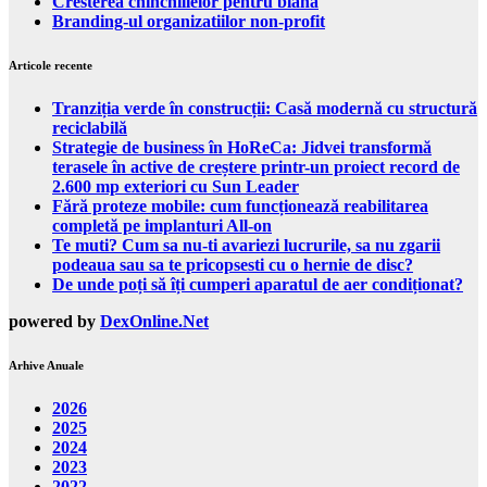
Cresterea chinchillelor pentru blana
Branding-ul organizatiilor non-profit
Articole recente
Tranziția verde în construcții: Casă modernă cu structură
reciclabilă
Strategie de business în HoReCa: Jidvei transformă
terasele în active de creștere printr-un proiect record de
2.600 mp exteriori cu Sun Leader
Fără proteze mobile: cum funcționează reabilitarea
completă pe implanturi All-on
Te muti? Cum sa nu-ti avariezi lucrurile, sa nu zgarii
podeaua sau sa te pricopsesti cu o hernie de disc?
De unde poți să îți cumperi aparatul de aer condiționat?
powered by
DexOnline.Net
Arhive Anuale
2026
2025
2024
2023
2022