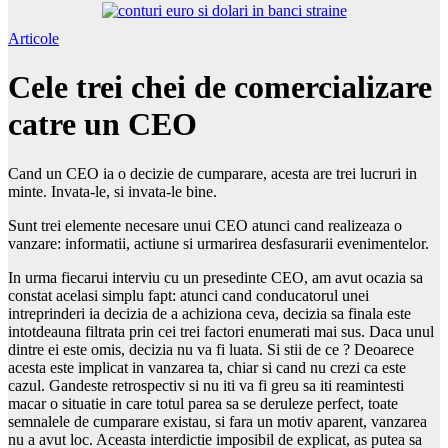
Articole
Cele trei chei de comercializare
catre un CEO
Cand un CEO ia o decizie de cumparare, acesta are trei lucruri in
minte. Invata-le, si invata-le bine.
Sunt trei elemente necesare unui CEO atunci cand realizeaza o
vanzare: informatii, actiune si urmarirea desfasurarii evenimentelor.
In urma fiecarui interviu cu un presedinte CEO, am avut ocazia sa
constat acelasi simplu fapt: atunci cand conducatorul unei
intreprinderi ia decizia de a achiziona ceva, decizia sa finala este
intotdeauna filtrata prin cei trei factori enumerati mai sus. Daca unul
dintre ei este omis, decizia nu va fi luata. Si stii de ce ? Deoarece
acesta este implicat in vanzarea ta, chiar si cand nu crezi ca este
cazul. Gandeste retrospectiv si nu iti va fi greu sa iti reamintesti
macar o situatie in care totul parea sa se deruleze perfect, toate
semnalele de cumparare existau, si fara un motiv aparent, vanzarea
nu a avut loc. Aceasta interdictie imposibil de explicat, as putea sa