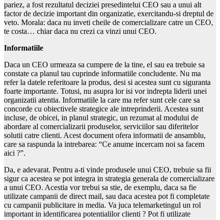
pariez, a fost rezultatul deciziei presedintelui CEO sau a unui alt
factor de decizie important din organizatie, exercitandu-si dreptul de
veto. Morala: daca nu inveti cheile de comercializare catre un CEO,
te costa… chiar daca nu crezi ca vinzi unui CEO.
Informatiile
Daca un CEO urmeaza sa cumpere de la tine, el sau ea trebuie sa
constate ca planul tau cuprinde informatiile concludente. Nu ma
refer la datele referitoare la produs, desi si acestea sunt cu siguranta
foarte importante. Totusi, nu asupra lor isi vor indrepta liderii unei
organizatii atentia. Informatiile la care ma refer sunt cele care sa
concorde cu obiectivele strategice ale intreprinderii. Acestea sunt
incluse, de obicei, in planul strategic, un rezumat al modului de
abordare al comercializarii produselor, serviciilor sau diferitelor
solutii catre clienti. Acest document ofera informatii de ansamblu,
care sa raspunda la intrebarea: “Ce anume incercam noi sa facem
aici ?”.
Da, e adevarat. Pentru a-ti vinde produsele unui CEO, trebuie sa fii
sigur ca acestea se pot integra in strategia generala de comercializare
a unui CEO. Acestia vor trebui sa stie, de exemplu, daca sa fie
utilizate campanii de direct mail, sau daca acestea pot fi completate
cu campanii publicitare in media. Va juca telemarketingul un rol
important in identificarea potentialilor clienti ? Pot fi utilizate