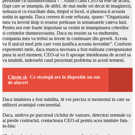
personale cu dumneavoastra ?”. Atunci cand CEO-ul este de acord,
(fapt care se intampla, de altfel, de mai multe ori decat iti imaginezi),
noteaza-ti cu exactitate data, timpul si locul, si plaseaza-ti aceasta
notita in agenda. Daca cererea iti este refuzata, spune: “Organizatia
mea va investi timp si resurse pretioase in urmatoarele cateva luni.
Pentru noi este foarte important sa venim in intampinarea criteriilor
si cerintelor dumneavoastra. Daca nu reusim sa va multumim,
compania mea va trebui sa invete in continuare din greseli. Acesta
va fi unicul mod prin care vom justifica aceasta investitie”. Conform
experientei mele, daca munca necesara a fost realizata corespunzator
pana in acel moment, CEO-ul va fi aproape intotdeauna de acord sa
va intalniti, indeosebi cand prezentati problema in acesti termeni.
Citeste si:
Ce strategii are la dispozitie un om
de afaceri
Daca intalnirea a fost stabilita, iti voi preciza si momentul in care sa
utilizezi avantajul concurential.
Daca, undeva pe parcursul ciclului de vanzare, detectezi semnale ca
ai pierde contractul, contacteaza CEO-ul pentru acea intalnire fata-
in-fata: